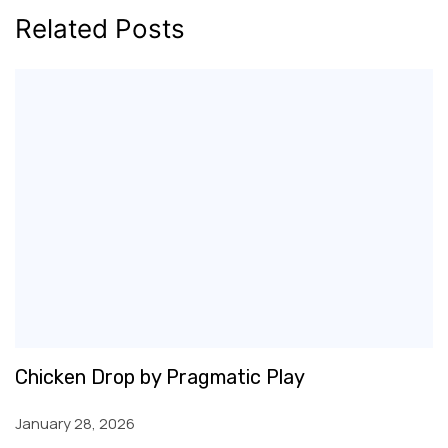
Related Posts
Chicken Drop by Pragmatic Play
January 28, 2026