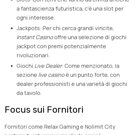
a fantascienza futuristica, c’è una slot per
ogni interesse.
Jackpots: Per chi cerca grandi vincite,
Instant Casino
offre una selezione di giochi
jackpot con premi potenzialmente
rivoluzionari.
Giochi
Live Dealer
: Come menzionato, la
sezione
live casino
è un punto forte, con
dealer professionisti e una varietà di giochi
da tavolo.
Focus sui Fornitori
Fornitori come Relax Gaming e Nolimit City