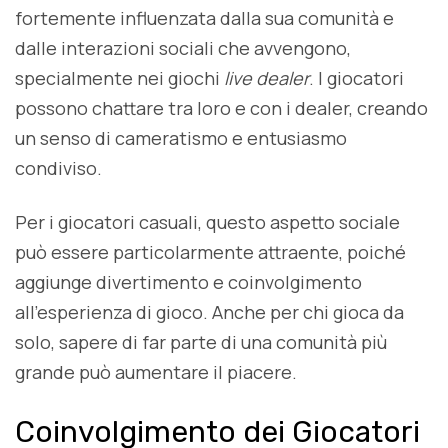
fortemente influenzata dalla sua comunità e
dalle interazioni sociali che avvengono,
specialmente nei giochi
live dealer
. I giocatori
possono chattare tra loro e con i dealer, creando
un senso di cameratismo e entusiasmo
condiviso.
Per i giocatori casuali, questo aspetto sociale
può essere particolarmente attraente, poiché
aggiunge divertimento e coinvolgimento
all’esperienza di gioco. Anche per chi gioca da
solo, sapere di far parte di una comunità più
grande può aumentare il piacere.
Coinvolgimento dei Giocatori