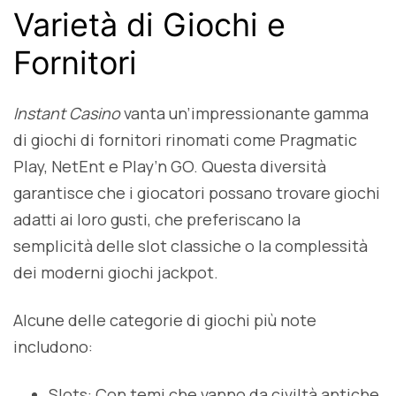
Varietà di Giochi e
Fornitori
Instant Casino
vanta un’impressionante gamma
di giochi di fornitori rinomati come Pragmatic
Play, NetEnt e Play’n GO. Questa diversità
garantisce che i giocatori possano trovare giochi
adatti ai loro gusti, che preferiscano la
semplicità delle slot classiche o la complessità
dei moderni giochi jackpot.
Alcune delle categorie di giochi più note
includono:
Slots: Con temi che vanno da civiltà antiche