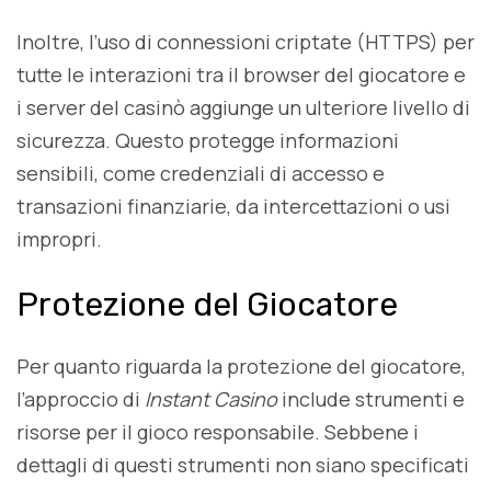
Inoltre, l’uso di connessioni criptate (HTTPS) per
tutte le interazioni tra il browser del giocatore e
i server del casinò aggiunge un ulteriore livello di
sicurezza. Questo protegge informazioni
sensibili, come credenziali di accesso e
transazioni finanziarie, da intercettazioni o usi
impropri.
Protezione del Giocatore
Per quanto riguarda la protezione del giocatore,
l’approccio di
Instant Casino
include strumenti e
risorse per il gioco responsabile. Sebbene i
dettagli di questi strumenti non siano specificati