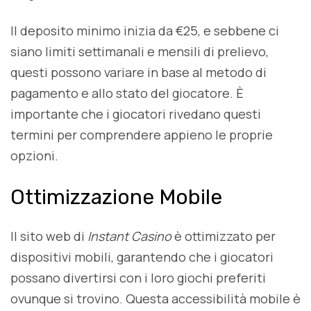
Il deposito minimo inizia da €25, e sebbene ci
siano limiti settimanali e mensili di prelievo,
questi possono variare in base al metodo di
pagamento e allo stato del giocatore. È
importante che i giocatori rivedano questi
termini per comprendere appieno le proprie
opzioni.
Ottimizzazione Mobile
Il sito web di
Instant Casino
è ottimizzato per
dispositivi mobili, garantendo che i giocatori
possano divertirsi con i loro giochi preferiti
ovunque si trovino. Questa accessibilità mobile è