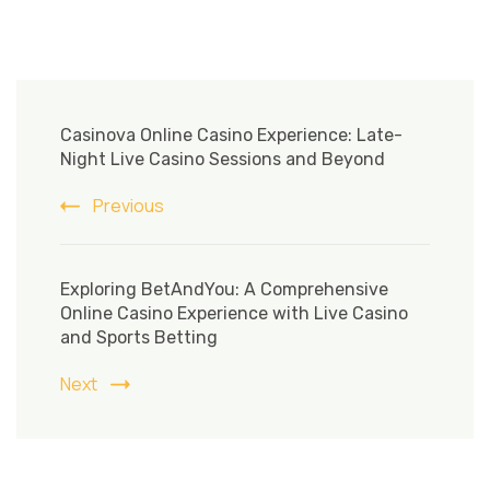
Post
Navigation
Casinova Online Casino Experience: Late-
Night Live Casino Sessions and Beyond
Previous
Exploring BetAndYou: A Comprehensive
Online Casino Experience with Live Casino
and Sports Betting
Next