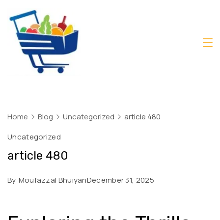
Skip
to
content
Daily
Mart
Dhaka
Home
Blog
Uncategorized
article 480
Uncategorized
article 480
By
Moufazzal Bhuiyan
December 31, 2025