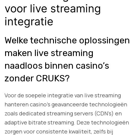
voor live streaming
integratie
Welke technische oplossingen
maken live streaming
naadloos binnen casino’s
zonder CRUKS?
Voor de soepele integratie van live streaming
hanteren casino’s geavanceerde technologieën
zoals dedicated streaming servers (CDN’s) en
adaptive bitrate streaming. Deze technologieën
zorgen voor consistente kwaliteit, zelfs bij