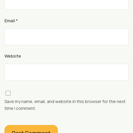
Email
*
Website
Save my name, email, and website in this browser for the next
time I comment.