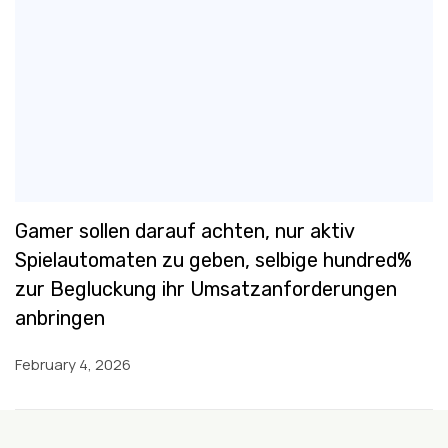
Gamer sollen darauf achten, nur aktiv
Spielautomaten zu geben, selbige hundred%
zur Begluckung ihr Umsatzanforderungen
anbringen
February 4, 2026