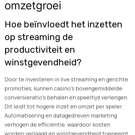
omzetgroei
Hoe beïnvloedt het inzetten
op streaming de
productiviteit en
winstgevendheid?
Door te investeren in live streaming en gerichte
promoties, kunnen casino’s bovengemiddelde
conversieratio’s behalen en speeltijd verlengen.
Dit leidt tot hogere inzet en omzet per speler.
Automatisering en datagedreven marketing
verhogen de efficiëntie, waardoor kosten
worden verlaagd en winstgevendheid toeneemt.