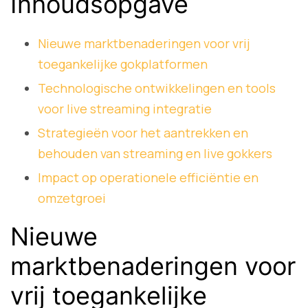
Inhoudsopgave
Nieuwe marktbenaderingen voor vrij
toegankelijke gokplatformen
Technologische ontwikkelingen en tools
voor live streaming integratie
Strategieën voor het aantrekken en
behouden van streaming en live gokkers
Impact op operationele efficiëntie en
omzetgroei
Nieuwe
marktbenaderingen voor
vrij toegankelijke