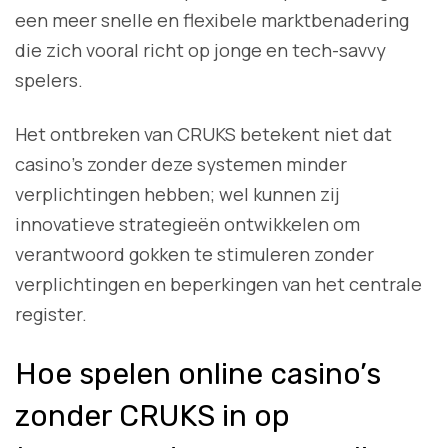
een meer snelle en flexibele marktbenadering
die zich vooral richt op jonge en tech-savvy
spelers.
Het ontbreken van CRUKS betekent niet dat
casino’s zonder deze systemen minder
verplichtingen hebben; wel kunnen zij
innovatieve strategieën ontwikkelen om
verantwoord gokken te stimuleren zonder
verplichtingen en beperkingen van het centrale
register.
Hoe spelen online casino’s
zonder CRUKS in op