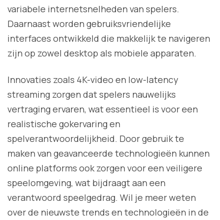
variabele internetsnelheden van spelers.
Daarnaast worden gebruiksvriendelijke
interfaces ontwikkeld die makkelijk te navigeren
zijn op zowel desktop als mobiele apparaten.
Innovaties zoals 4K-video en low-latency
streaming zorgen dat spelers nauwelijks
vertraging ervaren, wat essentieel is voor een
realistische gokervaring en
spelverantwoordelijkheid. Door gebruik te
maken van geavanceerde technologieën kunnen
online platforms ook zorgen voor een veiligere
speelomgeving, wat bijdraagt aan een
verantwoord speelgedrag. Wil je meer weten
over de nieuwste trends en technologieën in de