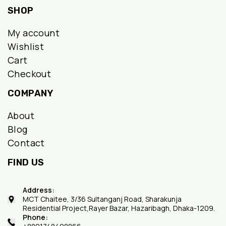
SHOP
My account
Wishlist
Cart
Checkout
COMPANY
About
Blog
Contact
FIND US
Address:
MCT Chaitee, 3/36 Sultanganj Road, Sharakunja
Residential Project,Rayer Bazar, Hazaribagh, Dhaka-1209.
Phone: