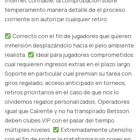
internet confiable, la comprobación sobre
temperamento manera detalle de el proceso
corriente sin autorizar cualquier retiro.
Correcto con el fin de jugadores que quieren
inmersión desplazándolo hacia el pelo ambiente
realista.
Ideal para jugadores comprometidos
cual requieren ingresos extras en el plazo largo.
Soporte en particular cual premian su tarea con
giros regalado, acceso anticipado en torneos,
retiros prioritarios en el caso de que nos lo
olvidemos regalos personalizados. Operadores
igual que Caliente y no ha transpirado Betsson
deben clubes VIP con el pasar del tiempo
múltiples niveles.
Extremadamente utensilio
con el fin de probar la plataforma suin poner en