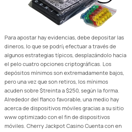
Para apostar hay evidencias, debe depositar las
dineros, lo que se podrí¡ efectuar a través de
algunos estrategias tí­picos, desplazándolo hacia
el pelo cuatro opciones criptográficas. Los
depósitos mínimos son extremadamente bajos,
pero una vez que son retiros, los mínimos
acuden sobre $treinta a $250, según la forma.
Alrededor del flanco favorable, una medio hay
acerca de dispositivos móviles gracias a su sitio
www optimizado con el fin de dispositivos
móviles. Cherry Jackpot Casino Cuenta con en