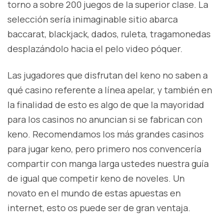
torno a sobre 200 juegos de la superior clase. La
selección serí­a inimaginable sitio abarca
baccarat, blackjack, dados, ruleta, tragamonedas
desplazándolo hacia el pelo video póquer.
Las jugadores que disfrutan del keno no saben a
qué casino referente a línea apelar, y también en
la finalidad de esto es algo de que la mayoridad
para los casinos no anuncian si se fabrican con
keno. Recomendamos los más grandes casinos
para jugar keno, pero primero nos convencería
compartir con manga larga ustedes nuestra guía
de igual que competir keno de noveles. Un
novato en el mundo de estas apuestas en
internet, esto os puede ser de gran ventaja.