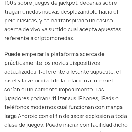
100’s sobre juegos de jackpot, decenas sobre
tragamonedas nuevas desplazándolo hacia el
pelo clásicas, y no ha transpirado un casino
acerca de vivo ya surtido cual acepta apuestas
referente a criptomonedas.
Puede empezar la plataforma acerca de
prácticamente los novios dispositivos
actualizados. Referente a levante supuesto, el
nivel y la velocidad de la relación a internet
serían el únicamente impedimento. Las
jugadores podrán utilizar sus iPhones, iPads o
teléfonos modernos cual funcionan con manga
larga Android con el fin de sacar explosión a toda
clase de juegos. Puede iniciar con facilidad dicho