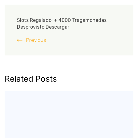
Post
Navigation
Slots Regalado: + 4000 Tragamonedas
Desprovisto Descargar
Previous
Related Posts