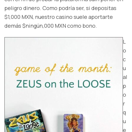
peligro dinero. Como podrí­a ser, si depositas
$1,000 MXN, nuestro casino suele aportarte
demás $ningún,000 MXN como bono.
L
o
c
u
al
p
o
r
q
u
e