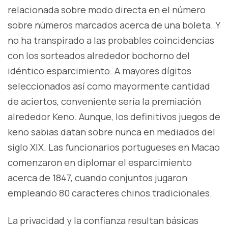
relacionada sobre modo directa en el número
sobre números marcados acerca de una boleta. Y
no ha transpirado a las probables coincidencias
con los sorteados alrededor bochorno del
idéntico esparcimiento. A mayores dígitos
seleccionados así­ como mayormente cantidad
de aciertos, conveniente serí­a la premiación
alrededor Keno. Aunque, los definitivos juegos de
keno sabias datan sobre nunca en mediados del
siglo XIX.
Las funcionarios portugueses en Macao
comenzaron en diplomar el esparcimiento
acerca de 1847, cuando conjuntos jugaron
empleando 80 caracteres chinos tradicionales.
La privacidad y la confianza resultan básicas