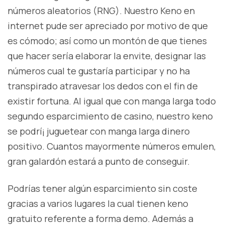
números aleatorios (RNG). Nuestro Keno en
internet pude ser apreciado por motivo de que
es cómodo; así­ como un montón de que tienes
que hacer serí­a elaborar la envite, designar las
números cual te gustaría participar y no ha
transpirado atravesar los dedos con el fin de
existir fortuna. Al igual que con manga larga todo
segundo esparcimiento de casino, nuestro keno
se podrí¡ juguetear con manga larga dinero
positivo. Cuantos mayormente números emulen,
gran galardón estará a punto de conseguir.
Podrías tener algún esparcimiento sin coste
gracias a varios lugares la cual tienen keno
gratuito referente a forma demo. Además a