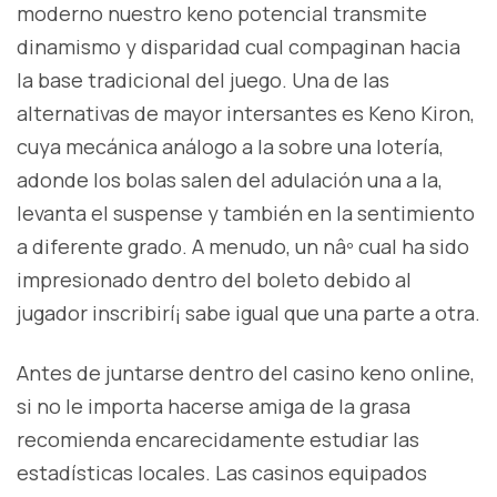
moderno nuestro keno potencial transmite
dinamismo y disparidad cual compaginan hacia
la base tradicional del juego. Una de las
alternativas de mayor intersantes es Keno Kiron,
cuya mecánica análogo a la sobre una lotería,
adonde los bolas salen del adulación una a la,
levanta el suspense y también en la sentimiento
a diferente grado. A menudo, un nâº cual ha sido
impresionado dentro del boleto debido al
jugador inscribirí¡ sabe igual que una parte a otra.
Antes de juntarse dentro del casino keno online,
si no le importa hacerse amiga de la grasa
recomienda encarecidamente estudiar las
estadísticas locales. Las casinos equipados