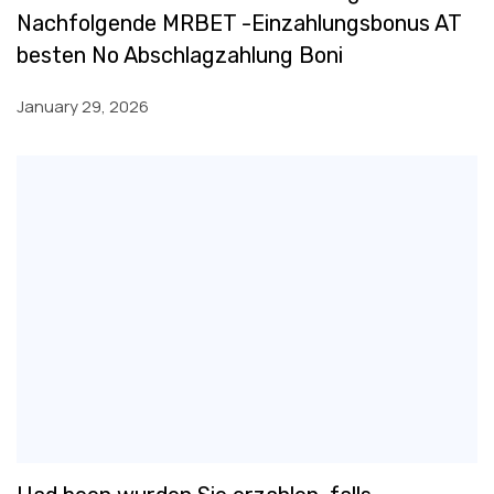
Nachfolgende MRBET -Einzahlungsbonus AT
besten No Abschlagzahlung Boni
January 29, 2026