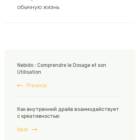
обычную жизнь
Post
Navigation
Nebido : Comprendre le Dosage et son
Utilisation
Previous
Как внутренний драйв взаимодействует
с креативностью
Next