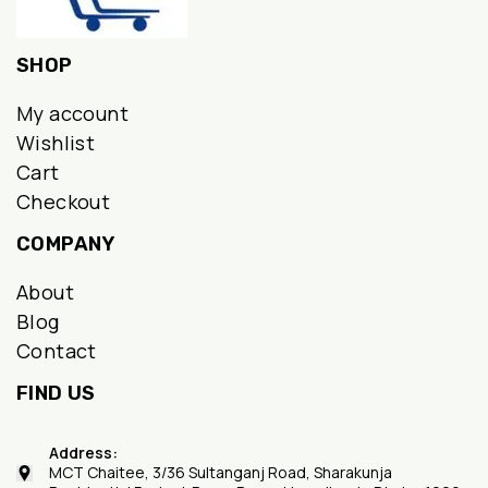
SHOP
My account
Wishlist
Cart
Checkout
COMPANY
About
Blog
Contact
FIND US
Address:
MCT Chaitee, 3/36 Sultanganj Road, Sharakunja