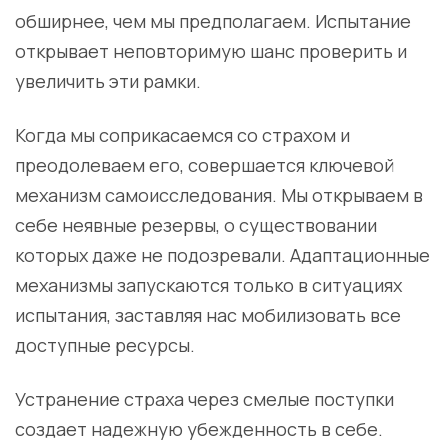
обширнее, чем мы предполагаем. Испытание
открывает неповторимую шанс проверить и
увеличить эти рамки.
Когда мы соприкасаемся со страхом и
преодолеваем его, совершается ключевой
механизм самоисследования. Мы открываем в
себе неявные резервы, о существовании
которых даже не подозревали. Адаптационные
механизмы запускаются только в ситуациях
испытания, заставляя нас мобилизовать все
доступные ресурсы.
Устранение страха через смелые поступки
создает надежную убежденность в себе.