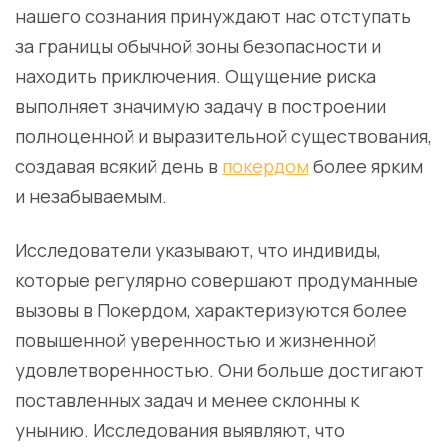
нашего сознания принуждают нас отступать
за границы обычной зоны безопасности и
находить приключения. Ощущение риска
выполняет значимую задачу в построении
полноценной и выразительной существования,
создавая всякий день в
покердом
более ярким
и незабываемым.
Исследователи указывают, что индивиды,
которые регулярно совершают продуманные
вызовы в Покердом, характеризуются более
повышенной уверенностью и жизненной
удовлетворенностью. Они больше достигают
поставленных задач и менее склонны к
унынию. Исследования выявляют, что