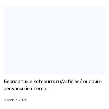
Бесплатные kotopurrs.ru/articles/ онлайн-
ресурсы без тегов.
March 7, 2025