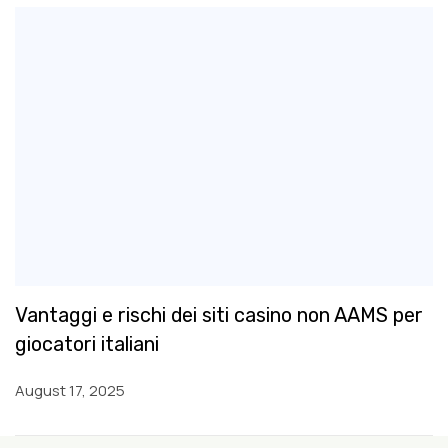
Vantaggi e rischi dei siti casino non AAMS per
giocatori italiani
August 17, 2025