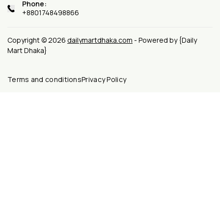
Phone:
+8801748498866
Copyright © 2026
dailymartdhaka.com
- Powered by {Daily
Mart Dhaka}
Terms and conditions
Privacy Policy