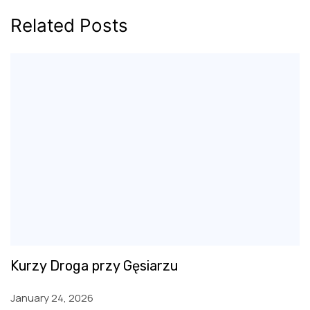
Related Posts
Kurzy Droga przy Gęsiarzu
January 24, 2026