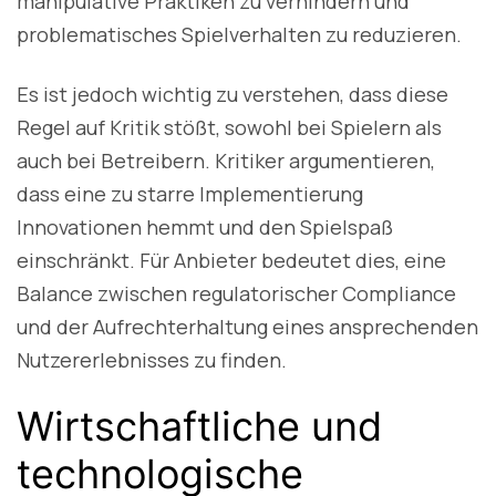
manipulative Praktiken zu verhindern und
problematisches Spielverhalten zu reduzieren.
Es ist jedoch wichtig zu verstehen, dass diese
Regel auf Kritik stößt, sowohl bei Spielern als
auch bei Betreibern. Kritiker argumentieren,
dass eine zu starre Implementierung
Innovationen hemmt und den Spielspaß
einschränkt. Für Anbieter bedeutet dies, eine
Balance zwischen regulatorischer Compliance
und der Aufrechterhaltung eines ansprechenden
Nutzererlebnisses zu finden.
Wirtschaftliche und
technologische