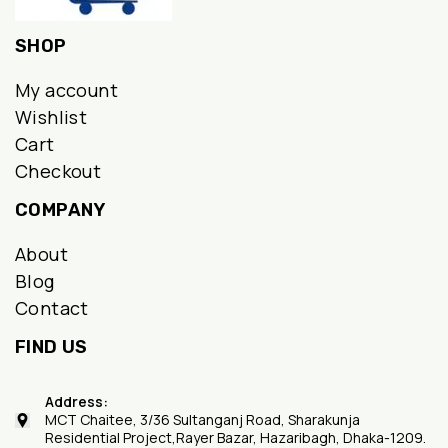
SHOP
My account
Wishlist
Cart
Checkout
COMPANY
About
Blog
Contact
FIND US
Address:
MCT Chaitee, 3/36 Sultanganj Road, Sharakunja
Residential Project,Rayer Bazar, Hazaribagh, Dhaka-1209.