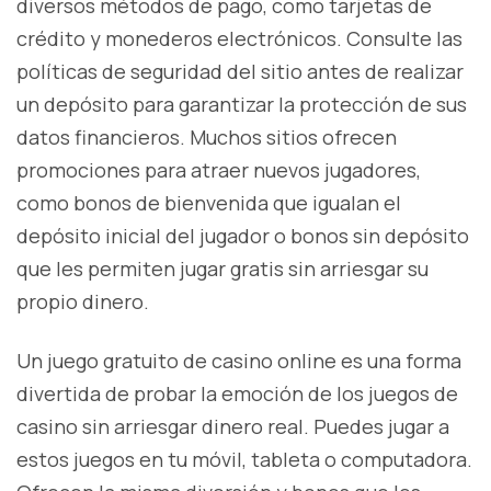
diversos métodos de pago, como tarjetas de
crédito y monederos electrónicos. Consulte las
políticas de seguridad del sitio antes de realizar
un depósito para garantizar la protección de sus
datos financieros. Muchos sitios ofrecen
promociones para atraer nuevos jugadores,
como bonos de bienvenida que igualan el
depósito inicial del jugador o bonos sin depósito
que les permiten jugar gratis sin arriesgar su
propio dinero.
Un juego gratuito de casino online es una forma
divertida de probar la emoción de los juegos de
casino sin arriesgar dinero real. Puedes jugar a
estos juegos en tu móvil, tableta o computadora.