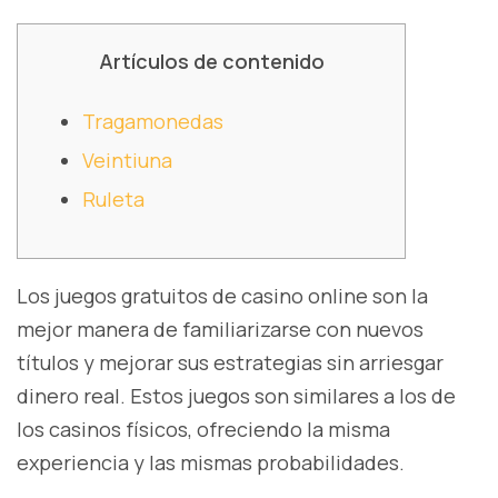
Artículos de contenido
Tragamonedas
Veintiuna
Ruleta
Los juegos gratuitos de casino online son la
mejor manera de familiarizarse con nuevos
títulos y mejorar sus estrategias sin arriesgar
dinero real. Estos juegos son similares a los de
los casinos físicos, ofreciendo la misma
experiencia y las mismas probabilidades.