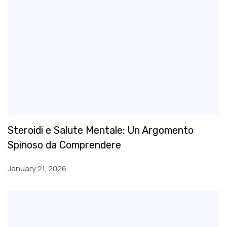
Steroidi e Salute Mentale: Un Argomento
Spinoso da Comprendere
January 21, 2026