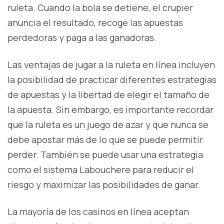
ruleta. Cuando la bola se detiene, el crupier
anuncia el resultado, recoge las apuestas
perdedoras y paga a las ganadoras.
Las ventajas de jugar a la ruleta en línea incluyen
la posibilidad de practicar diferentes estrategias
de apuestas y la libertad de elegir el tamaño de
la apuesta. Sin embargo, es importante recordar
que la ruleta es un juego de azar y que nunca se
debe apostar más de lo que se puede permitir
perder. También se puede usar una estrategia
como el sistema Labouchere para reducir el
riesgo y maximizar las posibilidades de ganar.
La mayoría de los casinos en línea aceptan