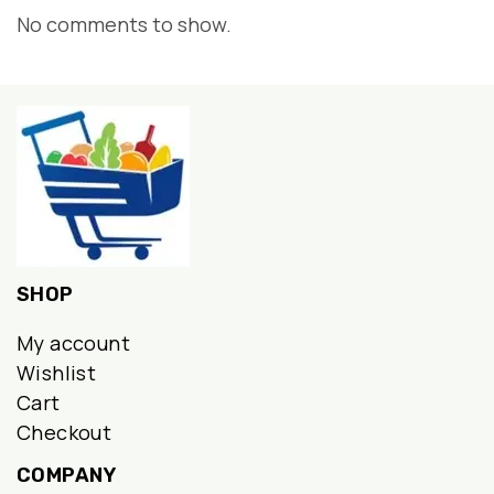
No comments to show.
SHOP
My account
Wishlist
Cart
Checkout
COMPANY