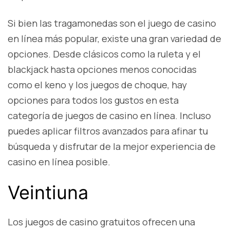
Si bien las tragamonedas son el juego de casino
en línea más popular, existe una gran variedad de
opciones. Desde clásicos como la ruleta y el
blackjack hasta opciones menos conocidas
como el keno y los juegos de choque, hay
opciones para todos los gustos en esta
categoría de juegos de casino en línea. Incluso
puedes aplicar filtros avanzados para afinar tu
búsqueda y disfrutar de la mejor experiencia de
casino en línea posible.
Veintiuna
Los juegos de casino gratuitos ofrecen una