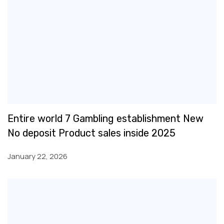
Entire world 7 Gambling establishment New
No deposit Product sales inside 2025
January 22, 2026