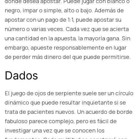
donde desea apostar. Puede jugar con blanco o
negro, impar o simple, alto o bajo. Además de
apostar con un pago de 1:1, puede apostar su
número o varias veces. Cada vez que se acierta
una cantidad en la apuesta, la mayoría gana. Sin
embargo, apueste responsablemente en lugar
de perder más dinero del que puede permitirse.
Dados
El juego de ojos de serpiente suele ser un círculo
dinámico que puede resultar inquietante si se
trata de pacientes nuevos. Un acuerdo de borde
fabuloso parece complejo, pero es fácil de
investigar una vez que se conocen los