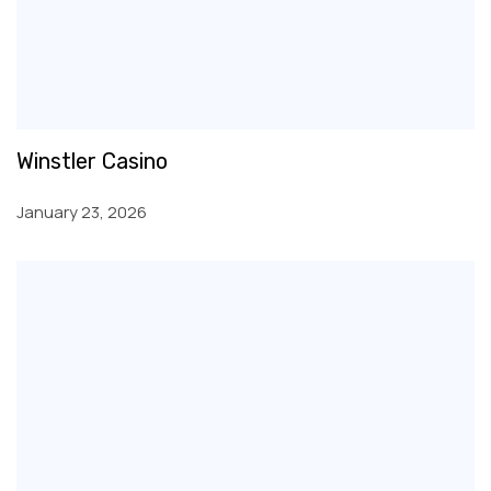
Winstler Casino
January 23, 2026