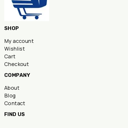
SHOP
My account
Wishlist
Cart
Checkout
COMPANY
About
Blog
Contact
FIND US