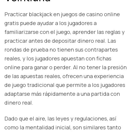
Practicar blackjack en juegos de casino online
gratis puede ayudar a los jugadores a
familiarizarse con el juego, aprender las reglas y
practicar antes de depositar dinero real. Las
rondas de prueba no tienen sus contrapartes
reales, y los jugadores apuestan con fichas
online para ganar o perder. Al no tener la presión
de las apuestas reales, ofrecen una experiencia
de juego tradicional que permite a los jugadores
adaptarse más rápidamente a una partida con
dinero real.
Dado que el aire, las leyes y regulaciones, así
como la mentalidad inicial, son similares tanto