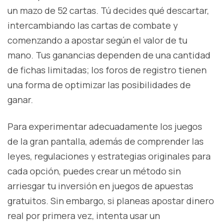
un mazo de 52 cartas. Tú decides qué descartar,
intercambiando las cartas de combate y
comenzando a apostar según el valor de tu
mano. Tus ganancias dependen de una cantidad
de fichas limitadas; los foros de registro tienen
una forma de optimizar las posibilidades de
ganar.
Para experimentar adecuadamente los juegos
de la gran pantalla, además de comprender las
leyes, regulaciones y estrategias originales para
cada opción, puedes crear un método sin
arriesgar tu inversión en juegos de apuestas
gratuitos. Sin embargo, si planeas apostar dinero
real por primera vez, intenta usar un