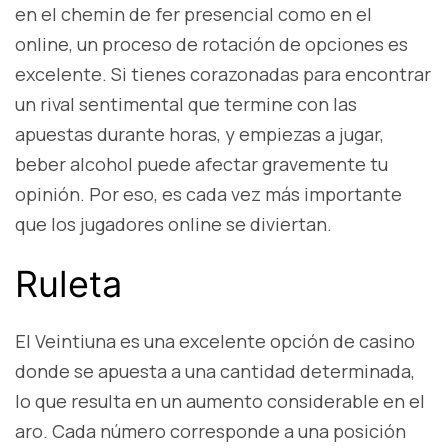
en el chemin de fer presencial como en el
online, un proceso de rotación de opciones es
excelente. Si tienes corazonadas para encontrar
un rival sentimental que termine con las
apuestas durante horas, y empiezas a jugar,
beber alcohol puede afectar gravemente tu
opinión. Por eso, es cada vez más importante
que los jugadores online se diviertan.
Ruleta
El Veintiuna es una excelente opción de casino
donde se apuesta a una cantidad determinada,
lo que resulta en un aumento considerable en el
aro. Cada número corresponde a una posición