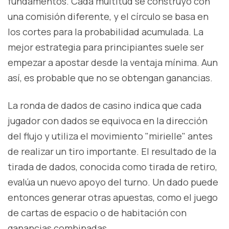
fundamentos. Cada multitud se construyó con
una comisión diferente, y el círculo se basa en
los cortes para la probabilidad acumulada. La
mejor estrategia para principiantes suele ser
empezar a apostar desde la ventaja mínima. Aun
así, es probable que no se obtengan ganancias.
La ronda de dados de casino indica que cada
jugador con dados se equivoca en la dirección
del flujo y utiliza el movimiento "mirielle" antes
de realizar un tiro importante. El resultado de la
tirada de dados, conocida como tirada de retiro,
evalúa un nuevo apoyo del turno. Un dado puede
entonces generar otras apuestas, como el juego
de cartas de espacio o de habitación con
ganancias combinadas.