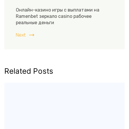
Онлайн-казино игры с выплатами на
Ramenbet зеркало casino рабочее
реальные деньги
Next
Related Posts