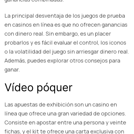
La principal desventaja de los juegos de prueba
en casinos en línea es que no ofrecen ganancias
con dinero real. Sin embargo, es un placer
probarlos y es fácil evaluar el control, los iconos
o la volatilidad del juego sin arriesgar dinero real.
Además, puedes explorar otros consejos para
ganar.
Vídeo póquer
Las apuestas de exhibición son un casino en
línea que ofrece una gran variedad de opciones.
Consiste en apostar entre una persona y veinte
fichas, y el kit te ofrece una carta exclusiva con