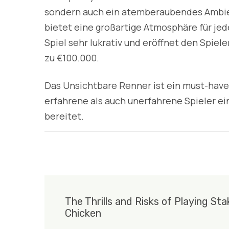
sondern auch ein atemberaubendes Ambien
bietet eine großartige Atmosphäre für jed
Spiel sehr lukrativ und eröffnet den Spiel
zu €100.000.
Das Unsichtbare Renner ist ein must-have 
erfahrene als auch unerfahrene Spieler ei
bereitet.
Post
The Thrills and Risks of Playing Sta
Navigation
Chicken