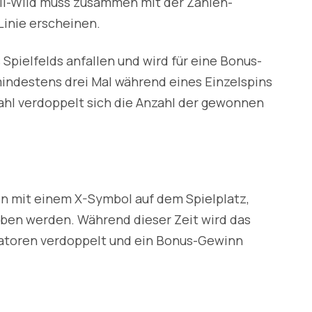
all-Wild muss zusammen mit der Zahlen-
Linie erscheinen.
 Spielfelds anfallen und wird für eine Bonus-
mindestens drei Mal während eines Einzelspins
zahl verdoppelt sich die Anzahl der gewonnen
en mit einem X-Symbol auf dem Spielplatz,
eben werden. Während dieser Zeit wird das
ikatoren verdoppelt und ein Bonus-Gewinn