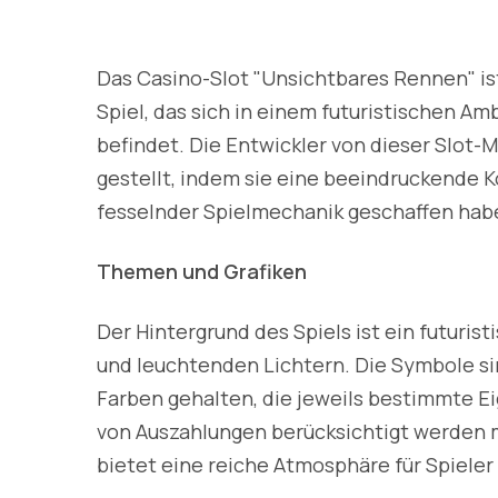
Das Casino-Slot "Unsichtbares Rennen" i
Spiel, das sich in einem futuristischen 
befindet. Die Entwickler von dieser Slot-
gestellt, indem sie eine beeindruckende K
fesselnder Spielmechanik geschaffen hab
Themen und Grafiken
Der Hintergrund des Spiels ist ein futuri
und leuchtenden Lichtern. Die Symbole s
Farben gehalten, die jeweils bestimmte 
von Auszahlungen berücksichtigt werden 
bietet eine reiche Atmosphäre für Spieler 