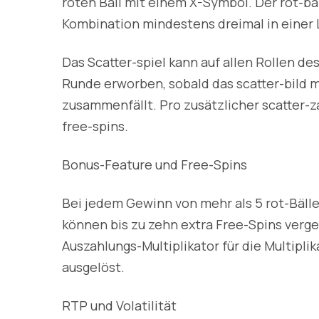
roten Ball mit einem X-Symbol. Der rot-b
Kombination mindestens dreimal in einer 
Das Scatter-spiel kann auf allen Rollen des
Runde erworben, sobald das scatter-bild 
zusammenfällt. Pro zusätzlicher scatter-
free-spins.
Bonus-Feature und Free-Spins
Bei jedem Gewinn von mehr als 5 rot-Bäll
können bis zu zehn extra Free-Spins verg
Auszahlungs-Multiplikator für die Multipl
ausgelöst.
RTP und Volatilität