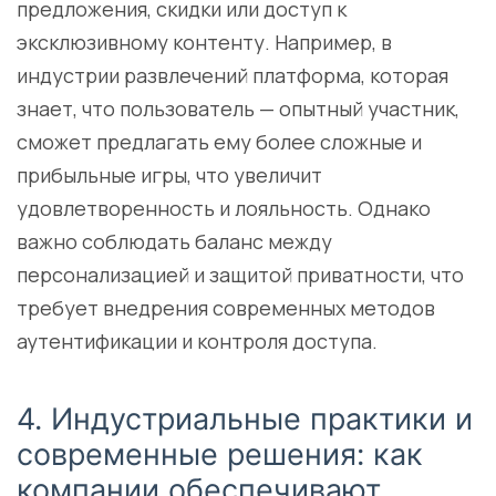
предложения, скидки или доступ к
эксклюзивному контенту. Например, в
индустрии развлечений платформа, которая
знает, что пользователь — опытный участник,
сможет предлагать ему более сложные и
прибыльные игры, что увеличит
удовлетворенность и лояльность. Однако
важно соблюдать баланс между
персонализацией и защитой приватности, что
требует внедрения современных методов
аутентификации и контроля доступа.
4. Индустриальные практики и
современные решения: как
компании обеспечивают