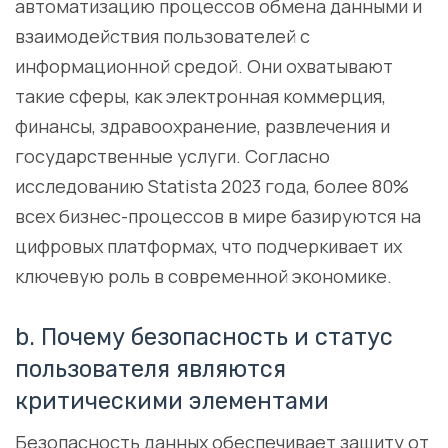
автоматизацию процессов обмена данными и
взаимодействия пользователей с
информационной средой. Они охватывают
такие сферы, как электронная коммерция,
финансы, здравоохранение, развлечения и
государственные услуги. Согласно
исследованию Statista 2023 года, более 80%
всех бизнес-процессов в мире базируются на
цифровых платформах, что подчеркивает их
ключевую роль в современной экономике.
b. Почему безопасность и статус
пользователя являются
критическими элементами
Безопасность данных обеспечивает защиту от