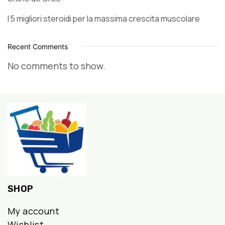
I 5 migliori steroidi per la massima crescita muscolare
Recent Comments
No comments to show.
SHOP
My account
Wishlist