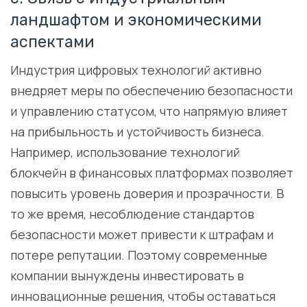
ландшафтом и экономическими
аспектами
Индустрия цифровых технологий активно
внедряет меры по обеспечению безопасности
и управлению статусом, что напрямую влияет
на прибыльность и устойчивость бизнеса.
Например, использование технологий
блокчейн в финансовых платформах позволяет
повысить уровень доверия и прозрачности. В
то же время, несоблюдение стандартов
безопасности может привести к штрафам и
потере репутации. Поэтому современные
компании вынуждены инвестировать в
инновационные решения, чтобы оставаться