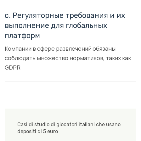
c. Регуляторные требования и их
выполнение для глобальных
платформ
Компании в сфере развлечений обязаны
соблюдать множество нормативов, таких как
GDPR
Post
Navigation
Casi di studio di giocatori italiani che usano
depositi di 5 euro