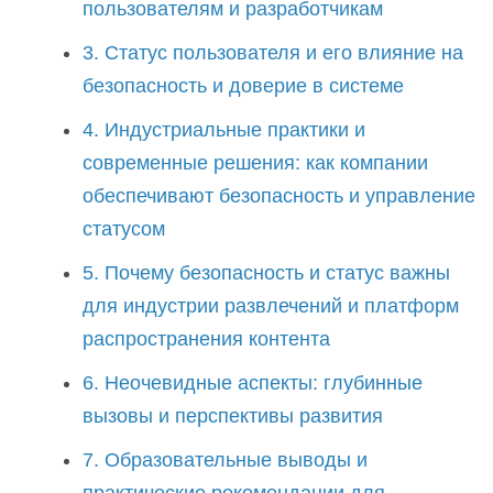
пользователям и разработчикам
3. Статус пользователя и его влияние на
безопасность и доверие в системе
4. Индустриальные практики и
современные решения: как компании
обеспечивают безопасность и управление
статусом
5. Почему безопасность и статус важны
для индустрии развлечений и платформ
распространения контента
6. Неочевидные аспекты: глубинные
вызовы и перспективы развития
7. Образовательные выводы и