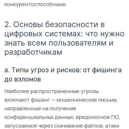
конкурентоспособными.
2. Основы безопасности в
цифровых системах: что нужно
знать всем пользователям и
разработчикам
a. Типы угроз и рисков: от фишинга
до взломов
Наиболее распространенные угрозы
включают фишинг — мошеннические письма,
направленные на получение
конфиденциальных данных; вредоносное ПО,
запускаемое через скачивание файлов; атаки