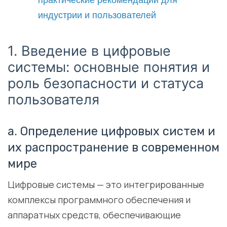
практические рекомендации для
индустрии и пользователей
1. Введение в цифровые
системы: основные понятия и
роль безопасности и статуса
пользователя
a. Определение цифровых систем и
их распространение в современном
мире
Цифровые системы — это интегрированные
комплексы программного обеспечения и
аппаратных средств, обеспечивающие