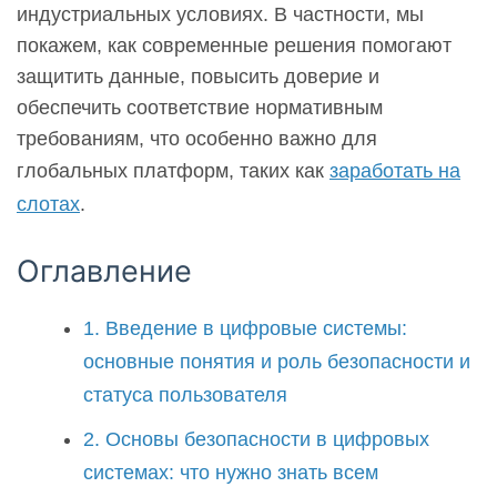
индустриальных условиях. В частности, мы
покажем, как современные решения помогают
защитить данные, повысить доверие и
обеспечить соответствие нормативным
требованиям, что особенно важно для
глобальных платформ, таких как
заработать на
слотах
.
Оглавление
1. Введение в цифровые системы:
основные понятия и роль безопасности и
статуса пользователя
2. Основы безопасности в цифровых
системах: что нужно знать всем