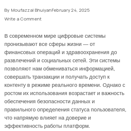
By
Moufazzal Bhuiyan
February 24, 2025
on
Write a Comment
Почему
В современном мире цифровые системы
безопасность
пронизывают все сферы жизни — от
и
финансовых операций и здравоохранения до
статус
развлечений и социальных сетей. Эти системы
пользователя
позволяют нам обмениваться информацией,
важны
совершать транзакции и получать доступ к
в
контенту в режиме реального времени. Однако с
цифровых
ростом их использования возрастает и важность
системах
обеспечения безопасности данных и
1763959715
правильного определения статуса пользователя,
что напрямую влияет на доверие и
эффективность работы платформ.