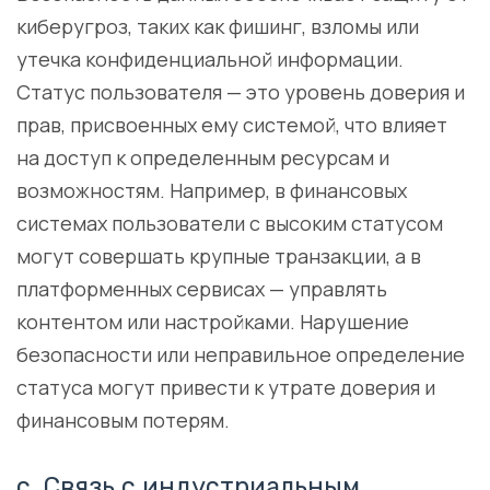
киберугроз, таких как фишинг, взломы или
утечка конфиденциальной информации.
Статус пользователя — это уровень доверия и
прав, присвоенных ему системой, что влияет
на доступ к определенным ресурсам и
возможностям. Например, в финансовых
системах пользователи с высоким статусом
могут совершать крупные транзакции, а в
платформенных сервисах — управлять
контентом или настройками. Нарушение
безопасности или неправильное определение
статуса могут привести к утрате доверия и
финансовым потерям.
c. Связь с индустриальным