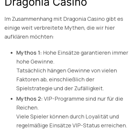
Dragonia Casino
Im Zusammenhang mit Dragonia Casino gibt es
einige weit verbreitete Mythen, die wir hier
aufklären möchten:
Mythos 1:
Hohe Einsätze garantieren immer
hohe Gewinne.
Tatsächlich hängen Gewinne von vielen
Faktoren ab, einschließlich der
Spielstrategie und der Zufälligkeit.
Mythos 2:
VIP-Programme sind nur für die
Reichen.
Viele Spieler können durch Loyalität und
regelmäßige Einsätze VIP-Status erreichen.