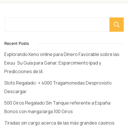
Recent Posts
Explorando Keno online para Dinero Favorable sobre las
Eeuu: Su Guía para Ganar, Esparcimiento Ipad y
Predicciones de IA
Slots Regalado: + 4000 Tragamonedas Desprovisto
Descargar
500 Giros Regalado Sin Tanque referente a España:
Bonos con manga larga 100 Giros
Tiradas sin cargo acerca de las más grandes casinos