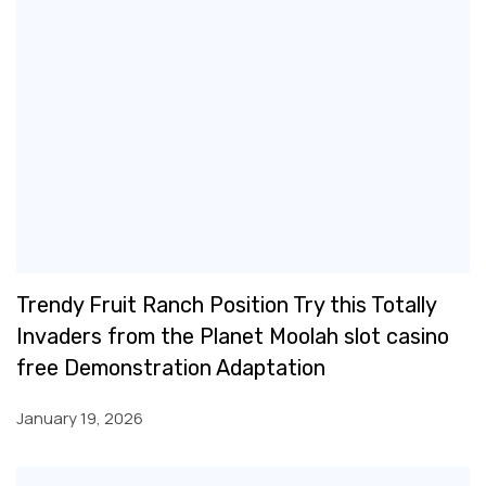
Trendy Fruit Ranch Position Try this Totally
Invaders from the Planet Moolah slot casino
free Demonstration Adaptation
January 19, 2026