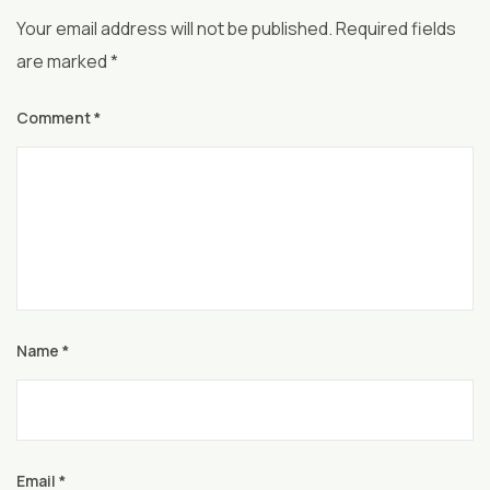
Your email address will not be published.
Required fields
are marked
*
Comment
*
Name
*
Email
*