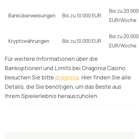
Bis zu 20.000
Banküberweisungen
Bis zu 10.000 EUR
EUR/Woche
Bis zu 20.000
Kryptowährungen
Bis zu 10.000 EUR
EUR/Woche
Für weitere Informationen über die
Bankoptionen und Limits bei Dragonia Casino
besuchen Sie bitte
dragonia
. Hier finden Sie alle
Details, die Sie benötigen, um das Beste aus
Ihrem Spielerlebnis herauszuholen.
Post