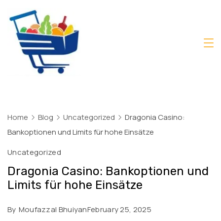
Skip
to
content
Daily
Mart
Dhaka
Home
Blog
Uncategorized
Dragonia Casino:
Bankoptionen und Limits für hohe Einsätze
Uncategorized
Dragonia Casino: Bankoptionen und
Limits für hohe Einsätze
By
Moufazzal Bhuiyan
February 25, 2025