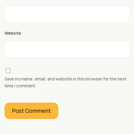
Website
Save my name, email, and website in this browser for the next
time I comment.