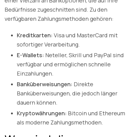
einer Vielzahl an Bankoptionen, die auf ihre
Bedürfnisse zugeschnitten sind. Zu den
verfügbaren Zahlungsmethoden gehören:
Kreditkarten:
Visa und MasterCard mit
sofortiger Verarbeitung.
E-Wallets:
Neteller, Skrill und PayPal sind
verfügbar und ermöglichen schnelle
Einzahlungen.
Banküberweisungen:
Direkte
Banküberweisungen, die jedoch länger
dauern können.
Kryptowährungen:
Bitcoin und Ethereum
als moderne Zahlungsmethoden.