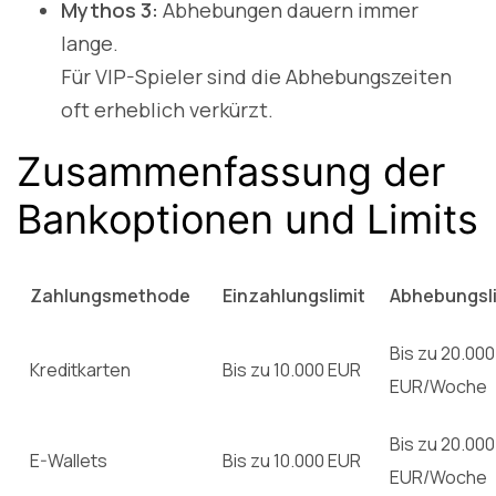
Mythos 3:
Abhebungen dauern immer
lange.
Für VIP-Spieler sind die Abhebungszeiten
oft erheblich verkürzt.
Zusammenfassung der
Bankoptionen und Limits
Zahlungsmethode
Einzahlungslimit
Abhebungsli
Bis zu 20.000
Kreditkarten
Bis zu 10.000 EUR
EUR/Woche
Bis zu 20.000
E-Wallets
Bis zu 10.000 EUR
EUR/Woche