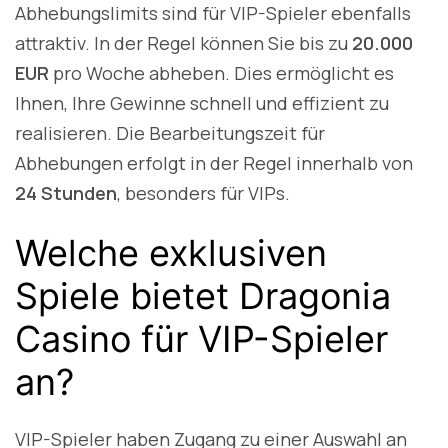
Abhebungslimits sind für VIP-Spieler ebenfalls
attraktiv. In der Regel können Sie bis zu
20.000
EUR
pro Woche abheben. Dies ermöglicht es
Ihnen, Ihre Gewinne schnell und effizient zu
realisieren. Die Bearbeitungszeit für
Abhebungen erfolgt in der Regel innerhalb von
24 Stunden
, besonders für VIPs.
Welche exklusiven
Spiele bietet Dragonia
Casino für VIP-Spieler
an?
VIP-Spieler haben Zugang zu einer Auswahl an