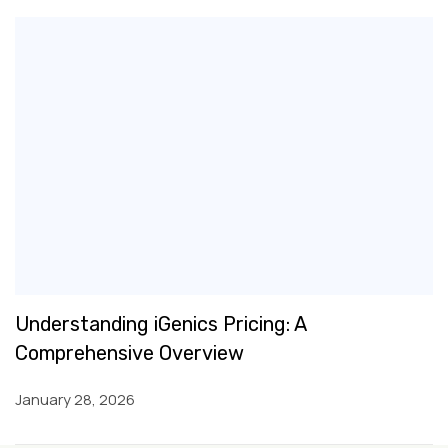
Understanding iGenics Pricing: A
Comprehensive Overview
January 28, 2026