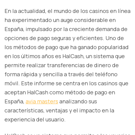
Est
En la actualidad, el mundo de los casinos en línea
so
ha experimentado un auge considerable en
Ca
España, impulsado por la creciente demanda de
qu
opciones de pago seguras y eficientes. Uno de
Ac
los métodos de pago que ha ganado popularidad
Ha
en los últimos años es HalCash, un sistema que
en
permite realizar transferencias de dinero de
Es
forma rápida y sencilla a través del teléfono
móvil. Este informe se centra en los casinos que
aceptan HalCash como método de pago en
España,
avia masters
analizando sus
características, ventajas y el impacto en la
experiencia del usuario.