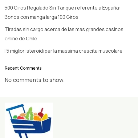
500 Giros Regalado Sin Tanque referente a España:
Bonos con manga larga 100 Giros
Tiradas sin cargo acerca de las más grandes casinos
online de Chile
I 5 migliori steroidi per la massima crescita muscolare
Recent Comments
No comments to show.