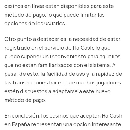
casinos en línea están disponibles para este
método de pago, lo que puede limitar las
opciones de los usuarios.
Otro punto a destacar es la necesidad de estar
registrado en el servicio de HalCash, lo que
puede suponer un inconveniente para aquellos
que no están familiarizados con el sistema. A
pesar de esto, la facilidad de uso y la rapidez de
las transacciones hacen que muchos jugadores
estén dispuestos a adaptarse a este nuevo
método de pago.
En conclusión, los casinos que aceptan HalCash
en España representan una opción interesante