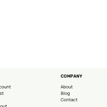
COMPANY
count
About
st
Blog
Contact
out