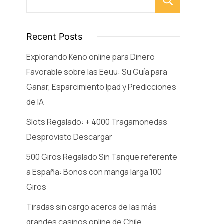
Searc
Recent Posts
Explorando Keno online para Dinero
Favorable sobre las Eeuu: Su Guía para
Ganar, Esparcimiento Ipad y Predicciones
de IA
Slots Regalado: + 4000 Tragamonedas
Desprovisto Descargar
500 Giros Regalado Sin Tanque referente
a España: Bonos con manga larga 100
Giros
Tiradas sin cargo acerca de las más
grandes casinos online de Chile