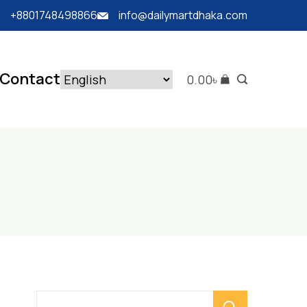
+8801748498866
info@dailymartdhaka.com
Contact
0.00
৳