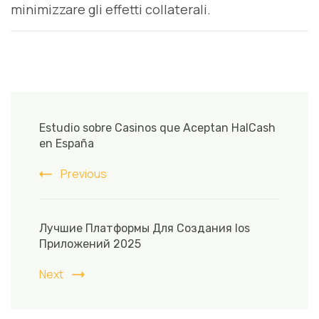
minimizzare gli effetti collaterali.
Post
Navigation
Estudio sobre Casinos que Aceptan HalCash
en España
Previous
Лучшие Платформы Для Создания Ios
Приложений 2025
Next