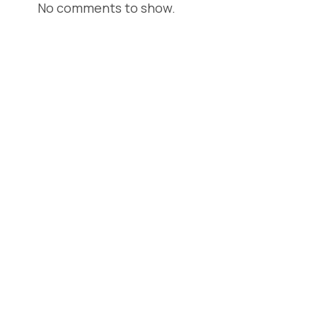
No comments to show.