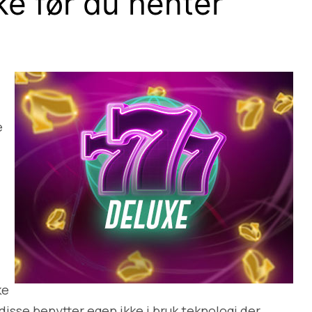
ke før du henter
e
ke
disse benytter egen ikke i bruk teknologi der