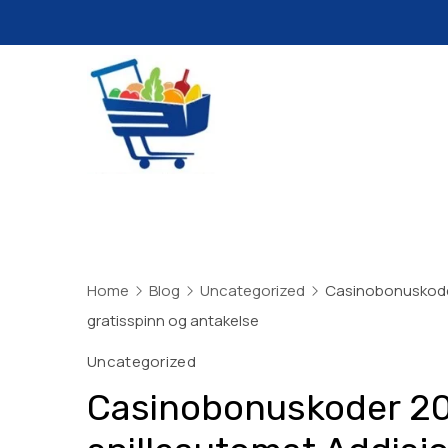
Skip
to
content
Daily
Mart
Dhaka
Home
Blog
Uncategorized
Casinobonuskoder 
gratisspinn og antakelse
Uncategorized
Casinobonuskoder 202