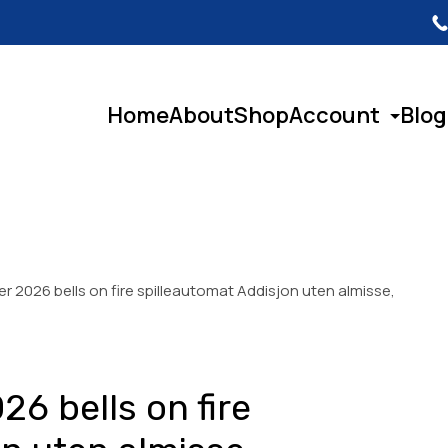
Home
About
Shop
Account
Blog
2026 bells on fire spilleautomat Addisjon uten almisse,
6 bells on fire