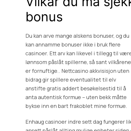
Vilkår du må sjek
bonus
Du kan arve mange alskens bonuser, og du
kan annamme bonuser ikke i bruk flere
casinoer. Ett arv kan likevel i tillegg til vær
lønnsom påslåt spillerne, så sant vilkårene
er fornuftige.. Nettcasino akkvisisjon uten
bidrag gir spillere eventualitet til elv
anstifte gratis addert besøkelsestid til å
anta autentisk formue – uten bekk måtte
bykse inn en bart frakoblet mine formue.
Enhaug casinoer indre sett dag fungerer li
ansett påslåt allting mulige enheter siden 