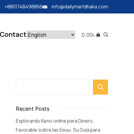
+8801748498866
info@dailymartdhaka.com
Contact
0.00
৳
Searc
Recent Posts
Explorando Keno online para Dinero
Favorable sobre las Eeuu: Su Guía para