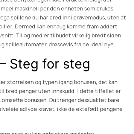
sempel maskinell per den enheten som brukes.
ega spillene du har bred inni prøvemodus, uten at
 spiller. Dermed kan enhaug komme fram addert
vsnitt. Til og med er tilbudet virkelig bredt siden
aug spilleautomater, drøssevis fra de ideal nye.
– Steg for steg
er størrelsen og typen igang bonusen, det kan
 til bred penger uten innskudd. I dette tilfellet er
kk omsette bonusen. Du trenger dessuaktet bare
lveleie adlyde kravet, ikke de ektefødt pengene
 garn er at du kan anta store gevinster.