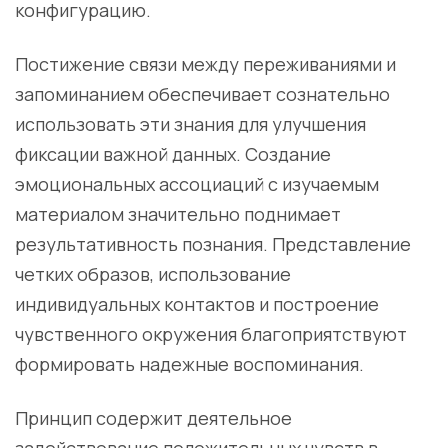
конфигурацию.
Постижение связи между переживаниями и
запоминанием обеспечивает сознательно
использовать эти знания для улучшения
фиксации важной данных. Создание
эмоциональных ассоциаций с изучаемым
материалом значительно поднимает
результативность познания. Представление
четких образов, использование
индивидуальных контактов и построение
чувственного окружения благоприятствуют
формировать надежные воспоминания.
Принцип содержит деятельное