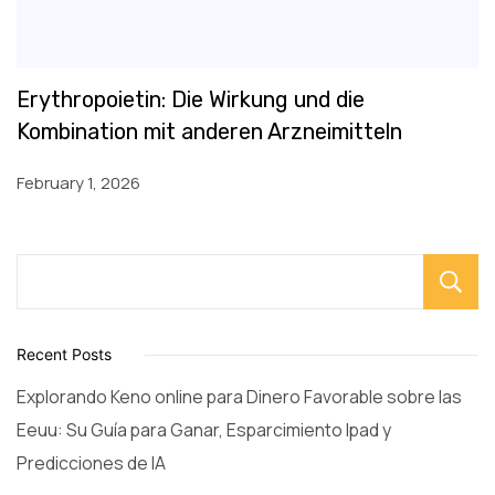
Erythropoietin: Die Wirkung und die
Kombination mit anderen Arzneimitteln
February 1, 2026
Recent Posts
Explorando Keno online para Dinero Favorable sobre las
Eeuu: Su Guía para Ganar, Esparcimiento Ipad y
Predicciones de IA