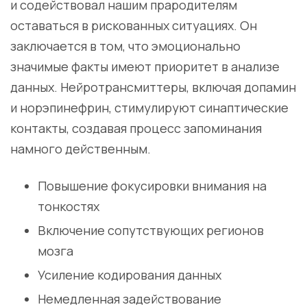
и содействовал нашим прародителям
оставаться в рискованных ситуациях. Он
заключается в том, что эмоционально
значимые факты имеют приоритет в анализе
данных. Нейротрансмиттеры, включая допамин
и норэпинефрин, стимулируют синаптические
контакты, создавая процесс запоминания
намного действенным.
Повышение фокусировки внимания на
тонкостях
Включение сопутствующих регионов
мозга
Усиление кодирования данных
Немедленная задействование