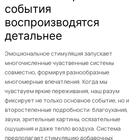
события
воспроизводятся
детальнее
Эмоциональное стимуляция запускает
многочисленные чувственные системы
совместно, формируя разнообразные
многомерные впечатления. Когда мы
чувствуем яркие переживания, наш разум
фиксирует не только основное событие, но и
второстепенные подробности: благоухания,
звуки, зрительные картины, осязательные
ощущения и даже тепло воздуха. Система
предполагает стимуляцию добавочных