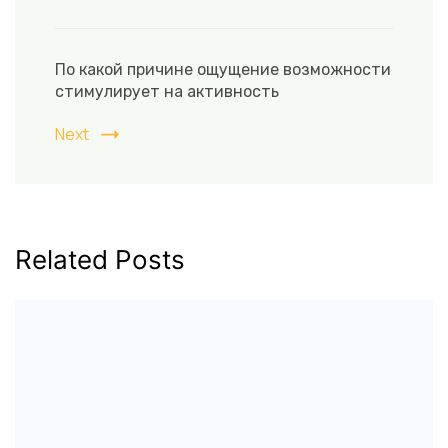
По какой причине ощущение возможности
стимулирует на активность
Next
Related Posts