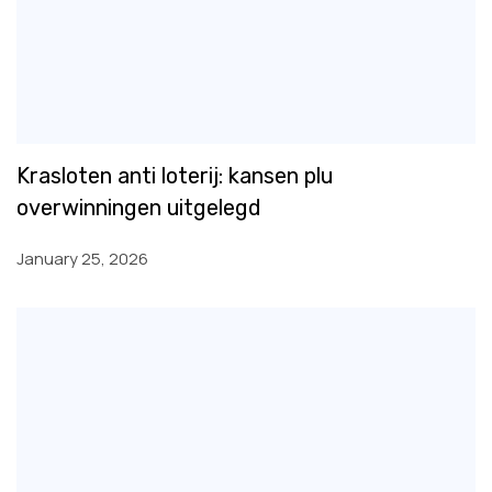
Krasloten anti loterij: kansen plu
overwinningen uitgelegd
January 25, 2026