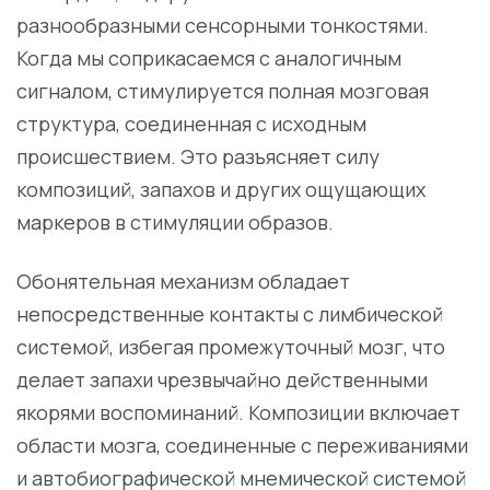
разнообразными сенсорными тонкостями.
Когда мы соприкасаемся с аналогичным
сигналом, стимулируется полная мозговая
структура, соединенная с исходным
происшествием. Это разъясняет силу
композиций, запахов и других ощущающих
маркеров в стимуляции образов.
Обонятельная механизм обладает
непосредственные контакты с лимбической
системой, избегая промежуточный мозг, что
делает запахи чрезвычайно действенными
якорями воспоминаний. Композиции включает
области мозга, соединенные с переживаниями
и автобиографической мнемической системой