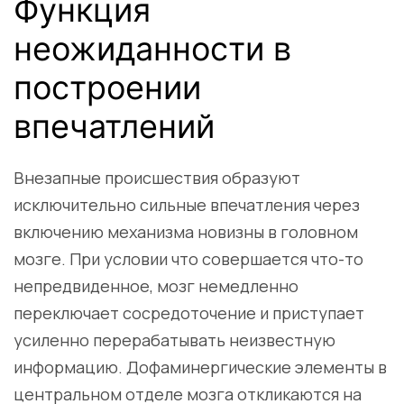
Функция
неожиданности в
построении
впечатлений
Внезапные происшествия образуют
исключительно сильные впечатления через
включению механизма новизны в головном
мозге. При условии что совершается что-то
непредвиденное, мозг немедленно
переключает сосредоточение и приступает
усиленно перерабатывать неизвестную
информацию. Дофаминергические элементы в
центральном отделе мозга откликаются на