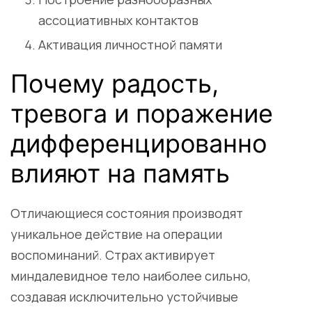
ассоциативных контактов
Активация личностной памяти
Почему радость,
тревога и поражение
дифференцированно
влияют на память
Отличающиеся состояния производят
уникальное действие на операции
воспоминаний. Страх активирует
миндалевидное тело наиболее сильно,
создавая исключительно устойчивые