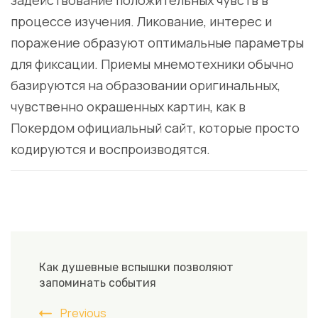
задействование положительных чувств в
процессе изучения. Ликование, интерес и
поражение образуют оптимальные параметры
для фиксации. Приемы мнемотехники обычно
базируются на образовании оригинальных,
чувственно окрашенных картин, как в
Покердом официальный сайт, которые просто
кодируются и воспроизводятся.
Post
Navigation
Как душевные вспышки позволяют
запоминать события
Previous