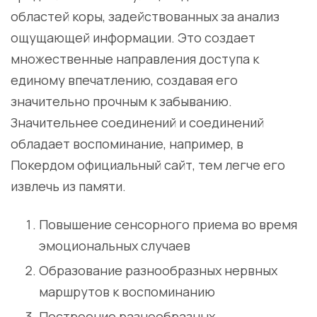
областей коры, задействованных за анализ
ощущающей информации. Это создает
множественные направления доступа к
единому впечатлению, создавая его
значительно прочным к забыванию.
Значительнее соединений и соединений
обладает воспоминание, например, в
Покердом официальный сайт, тем легче его
извлечь из памяти.
Повышение сенсорного приема во время
эмоциональных случаев
Образование разнообразных нервных
маршрутов к воспоминанию
Построение разнообразных