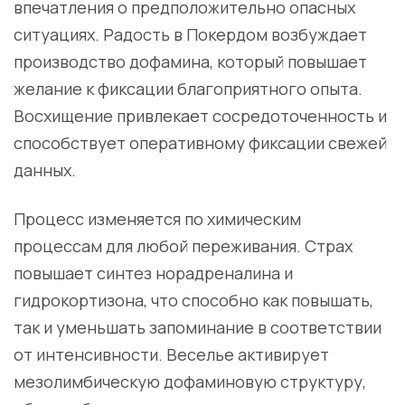
впечатления о предположительно опасных
ситуациях. Радость в Покердом возбуждает
производство дофамина, который повышает
желание к фиксации благоприятного опыта.
Восхищение привлекает сосредоточенность и
способствует оперативному фиксации свежей
данных.
Процесс изменяется по химическим
процессам для любой переживания. Страх
повышает синтез норадреналина и
гидрокортизона, что способно как повышать,
так и уменьшать запоминание в соответствии
от интенсивности. Веселье активирует
мезолимбическую дофаминовую структуру,