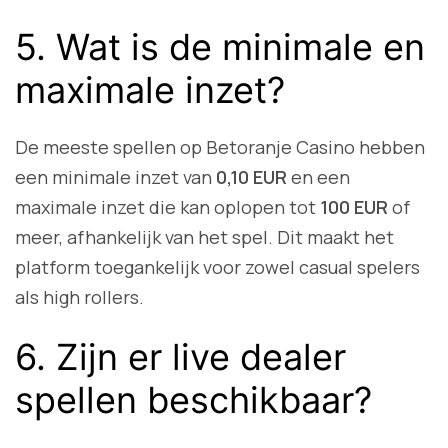
5. Wat is de minimale en
maximale inzet?
De meeste spellen op Betoranje Casino hebben
een minimale inzet van
0,10 EUR
en een
maximale inzet die kan oplopen tot
100 EUR
of
meer, afhankelijk van het spel. Dit maakt het
platform toegankelijk voor zowel casual spelers
als high rollers.
6. Zijn er live dealer
spellen beschikbaar?