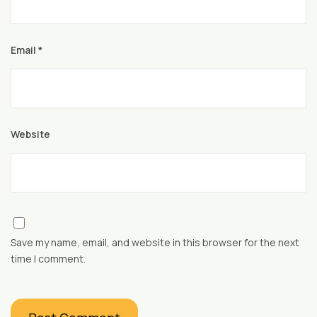
Email
*
Website
Save my name, email, and website in this browser for the next
time I comment.