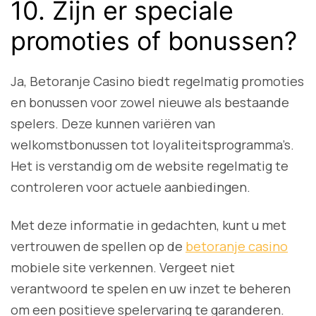
10. Zijn er speciale
promoties of bonussen?
Ja, Betoranje Casino biedt regelmatig promoties
en bonussen voor zowel nieuwe als bestaande
spelers. Deze kunnen variëren van
welkomstbonussen tot loyaliteitsprogramma’s.
Het is verstandig om de website regelmatig te
controleren voor actuele aanbiedingen.
Met deze informatie in gedachten, kunt u met
vertrouwen de spellen op de
betoranje casino
mobiele site verkennen. Vergeet niet
verantwoord te spelen en uw inzet te beheren
om een positieve spelervaring te garanderen.