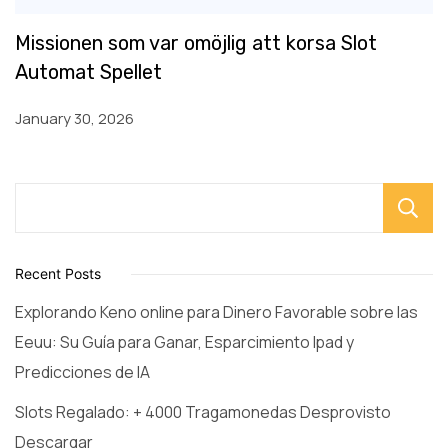
Missionen som var omöjlig att korsa Slot
Automat Spellet
January 30, 2026
Recent Posts
Explorando Keno online para Dinero Favorable sobre las
Eeuu: Su Guía para Ganar, Esparcimiento Ipad y
Predicciones de IA
Slots Regalado: + 4000 Tragamonedas Desprovisto
Descargar