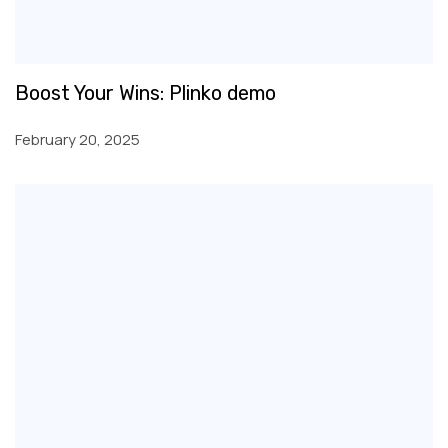
Boost Your Wins: Plinko demo
February 20, 2025