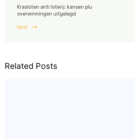
Krasloten anti loterij: kansen plu
overwinningen uitgelegd
Next
Related Posts