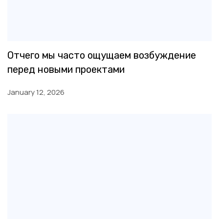
Отчего мы часто ощущаем возбуждение
перед новыми проектами
January 12, 2026