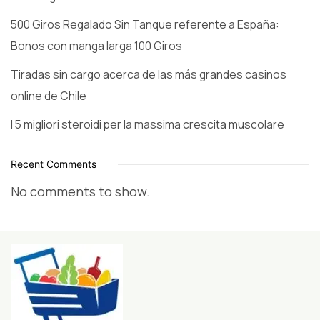
500 Giros Regalado Sin Tanque referente a España:
Bonos con manga larga 100 Giros
Tiradas sin cargo acerca de las más grandes casinos
online de Chile
I 5 migliori steroidi per la massima crescita muscolare
Recent Comments
No comments to show.