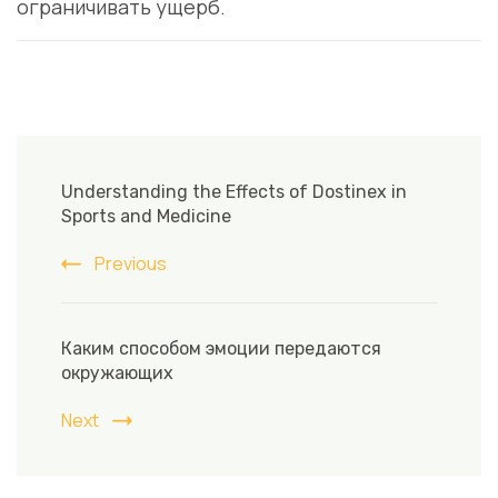
ограничивать ущерб.
Post
Navigation
Understanding the Effects of Dostinex in
Sports and Medicine
Previous
Каким способом эмоции передаются
окружающих
Next