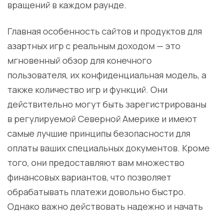
вращений в каждом раунде.
Главная особенность сайтов и продуктов для
азартных игр с реальным доходом — это
мгновенный обзор для конечного
пользователя, их конфиденциальная модель, а
также количество игр и функций. Они
действительно могут быть зарегистрированы
в регулируемой Северной Америке и имеют
самые лучшие принципы безопасности для
оплаты ваших специальных документов. Кроме
того, они предоставляют вам множество
финансовых вариантов, что позволяет
обрабатывать платежи довольно быстро.
Однако важно действовать надежно и начать