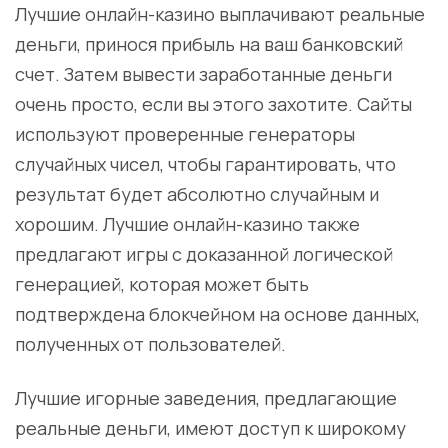
Лучшие онлайн-казино выплачивают реальные
деньги, принося прибыль на ваш банковский
счет. Затем вывести заработанные деньги
очень просто, если вы этого захотите. Сайты
используют проверенные генераторы
случайных чисел, чтобы гарантировать, что
результат будет абсолютно случайным и
хорошим. Лучшие онлайн-казино также
предлагают игры с доказанной логической
генерацией, которая может быть
подтверждена блокчейном на основе данных,
полученных от пользователей.
Лучшие игорные заведения, предлагающие
реальные деньги, имеют доступ к широкому