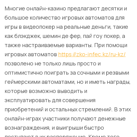
Многие онлайн-казино предлагают десятки и
большое количество игровых автоматов для
игры в видеопокер на реальные деньги, такие
как блэкджек, шемин де фер, пай гоу покер, а
также настраиваемые варианты. При помощи
игровых автоматов
https://zko-infec.kz/ru-kz/
позволено не только лишь просто и
оптимистично поиграть за сочными и резвыми
геймерскими автоматами, но и иметь награды,
которые возможно выводить и
эксплуатировать для совершения
приобретений и остальных стремлений. В этих
онлайн-играх участники получают денежные
вознаграждения, и выигрыши быстро
поступают в их распоряжение. Кроме того,