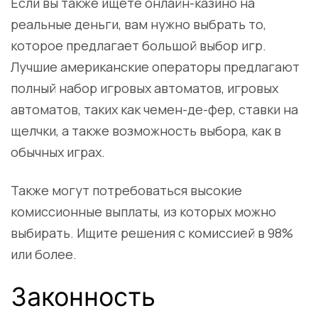
Если вы также ищете онлайн-казино на
реальные деньги, вам нужно выбрать то,
которое предлагает большой выбор игр.
Лучшие американские операторы предлагают
полный набор игровых автоматов, игровых
автоматов, таких как чемен-де-фер, ставки на
щелчки, а также возможность выбора, как в
обычных играх.
Также могут потребоваться высокие
комиссионные выплаты, из которых можно
выбирать.
Ищите решения с комиссией в 98%
или более.
Законность