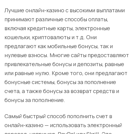
Лучшие онлайн-казино с высокими выплатами
принимают различные способы оплаты,
включая кредитные карты, электронные
кошельки, криптовалюты и т.д. Они
предлагают как мобильные бонусы, так и
нулевые взносы. Многие сайты предоставляют
привлекательные бонусы и депозиты, равные
или равные нулю. Кроме того, они предлагают
бонусные системы, бонусы за пополнение
счета, а также бонусы за возврат средств и
бонусы за пополнение.
Самый быстрый способ пополнить счет в
онлайн-казино — использовать электронный