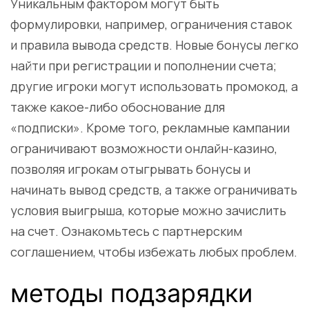
Уникальным фактором могут быть
формулировки, например, ограничения ставок
и правила вывода средств. Новые бонусы легко
найти при регистрации и пополнении счета;
другие игроки могут использовать промокод, а
также какое-либо обоснование для
«подписки». Кроме того, рекламные кампании
ограничивают возможности онлайн-казино,
позволяя игрокам отыгрывать бонусы и
начинать вывод средств, а также ограничивать
условия выигрыша, которые можно зачислить
на счет. Ознакомьтесь с партнерским
соглашением, чтобы избежать любых проблем.
методы подзарядки