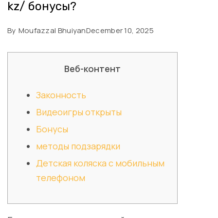
kz/ бонусы?
By
Moufazzal Bhuiyan
December 10, 2025
Веб-контент
Законность
Видеоигры открыты
Бонусы
методы подзарядки
Детская коляска с мобильным
телефоном