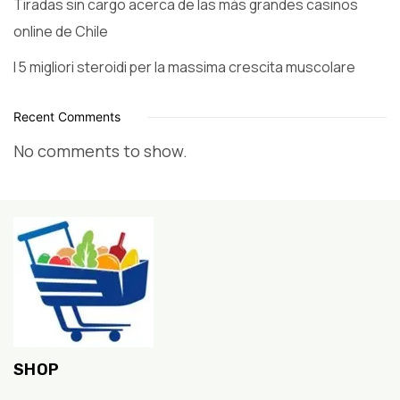
Tiradas sin cargo acerca de las más grandes casinos
online de Chile
I 5 migliori steroidi per la massima crescita muscolare
Recent Comments
No comments to show.
SHOP