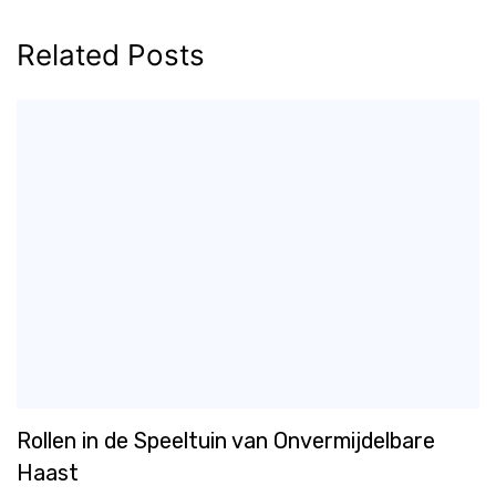
Related Posts
Rollen in de Speeltuin van Onvermijdelbare
Haast