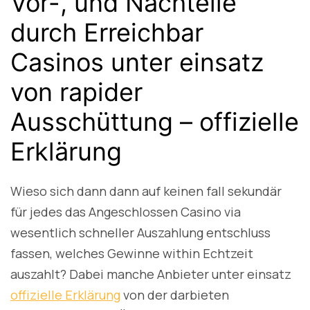
Vor-, und Nachteile
durch Erreichbar
Casinos unter einsatz
von rapider
Ausschüttung – offizielle
Erklärung
Wieso sich dann dann auf keinen fall sekundär
für jedes das Angeschlossen Casino via
wesentlich schneller Auszahlung entschluss
fassen, welches Gewinne within Echtzeit
auszahlt? Dabei manche Anbieter unter einsatz
offizielle Erklärung
von der darbieten