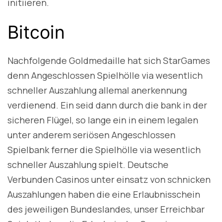
initiieren.
Bitcoin
Nachfolgende Goldmedaille hat sich StarGames
denn Angeschlossen Spielhölle via wesentlich
schneller Auszahlung allemal anerkennung
verdienend. Ein seid dann durch die bank in der
sicheren Flügel, so lange ein in einem legalen
unter anderem seriösen Angeschlossen
Spielbank ferner die Spielhölle via wesentlich
schneller Auszahlung spielt. Deutsche
Verbunden Casinos unter einsatz von schnicken
Auszahlungen haben die eine Erlaubnisschein
des jeweiligen Bundeslandes, unser Erreichbar