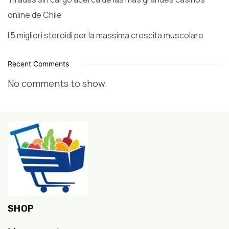
online de Chile
I 5 migliori steroidi per la massima crescita muscolare
Recent Comments
No comments to show.
SHOP