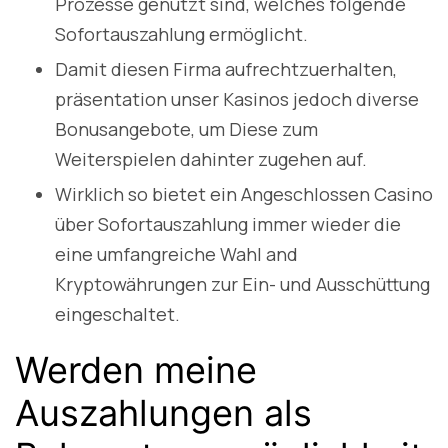
Prozesse genutzt sind, welches folgende
Sofortauszahlung ermöglicht.
Damit diesen Firma aufrechtzuerhalten,
präsentation unser Kasinos jedoch diverse
Bonusangebote, um Diese zum
Weiterspielen dahinter zugehen auf.
Wirklich so bietet ein Angeschlossen Casino
über Sofortauszahlung immer wieder die
eine umfangreiche Wahl and
Kryptowährungen zur Ein- und Ausschüttung
eingeschaltet.
Werden meine
Auszahlungen als