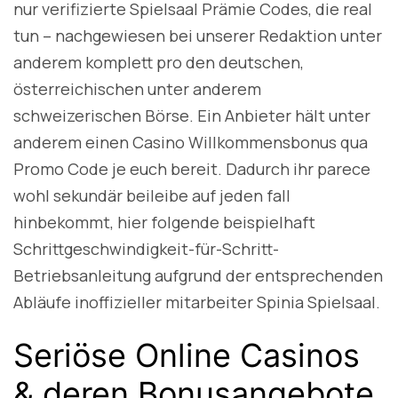
nur verifizierte Spielsaal Prämie Codes, die real
tun – nachgewiesen bei unserer Redaktion unter
anderem komplett pro den deutschen,
österreichischen unter anderem
schweizerischen Börse. Ein Anbieter hält unter
anderem einen Casino Willkommensbonus qua
Promo Code je euch bereit. Dadurch ihr parece
wohl sekundär beileibe auf jeden fall
hinbekommt, hier folgende beispielhaft
Schrittgeschwindigkeit-für-Schritt-
Betriebsanleitung aufgrund der entsprechenden
Abläufe inoffizieller mitarbeiter Spinia Spielsaal.
Seriöse Online Casinos
& deren Bonusangebote