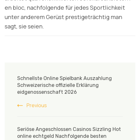
en bloc, nachfolgende für jedes Sportlichkeit
unter anderem Gerüst prestigeträchtig man
sagt, sie seien.
Post
Navigation
Schnellste Online Spielbank Auszahlung
Schweizerische offizielle Erklärung
eidgenossenschaft 2026
Previous
Seriöse Angeschlossen Casinos Sizzling Hot
online echtgeld Nachfolgende besten