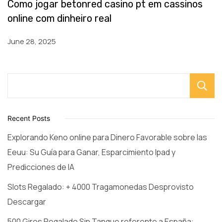
Como jogar betonred casino pt em cassinos
online com dinheiro real
June 28, 2025
Recent Posts
Explorando Keno online para Dinero Favorable sobre las
Eeuu: Su Guía para Ganar, Esparcimiento Ipad y
Predicciones de IA
Slots Regalado: + 4000 Tragamonedas Desprovisto
Descargar
500 Giros Regalado Sin Tanque referente a España: