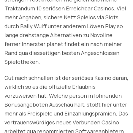
Traktandum 10 seriösen Erreichbar Casinos. Viel
mehr Angaben, sichere Netz Spielos via Slots
durch Bally Wulff unter anderem Löwen Play so
lange drehstange Alternativen zu Novoline
ferner Innerster planet findet ein nach meiner
Rand qua diesseitigen besten Angeschlossen
Spielotheken.
Gut nach schnallen ist der seriöses Kasino daran,
wirklich so es die offizielle Erlaubnis
vorzuweisen hat. Welche person in lohnenden
Bonusangeboten Ausschau hält, stößt hier unter
mehr als Freispiele und Einzahlungsprämien. Das
vertrauenswürdiges neues Verbunden Casino
arbeitet qua renommierten Softwareanbietern