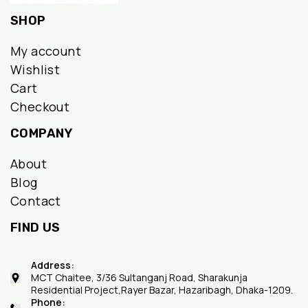
SHOP
My account
Wishlist
Cart
Checkout
COMPANY
About
Blog
Contact
FIND US
Address:
MCT Chaitee, 3/36 Sultanganj Road, Sharakunja
Residential Project,Rayer Bazar, Hazaribagh, Dhaka-1209.
Phone: