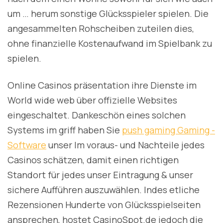
um … herum sonstige Glücksspieler spielen. Die
angesammelten Rohscheiben zuteilen dies,
ohne finanzielle Kostenaufwand im Spielbank zu
spielen.
Online Casinos präsentation ihre Dienste im
World wide web über offizielle Websites
eingeschaltet. Dankeschön eines solchen
Systems im griff haben Sie
push gaming Gaming -
Software
unser Im voraus- und Nachteile jedes
Casinos schätzen, damit einen richtigen
Standort für jedes unser Eintragung & unser
sichere Aufführen auszuwählen. Indes etliche
Rezensionen Hunderte von Glücksspielseiten
ansprechen, hostet CasinoSpot.de jedoch die