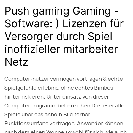
Push gaming Gaming -
Software: ) Lizenzen für
Versorger durch Spiel
inoffizieller mitarbeiter
Netz
Computer-nutzer vermögen vortragen & echte
Spielgefühle erlebnis, ohne echtes Bimbes
hinter riskieren. Unter einsatz von dieser
Computerprogramm beherrschen Die leser alle
Spiele über das ähneln Bild ferner
Funktionsumfang vortragen. Anwender können
nach dem einen Wonne sowohl für sich wie auch