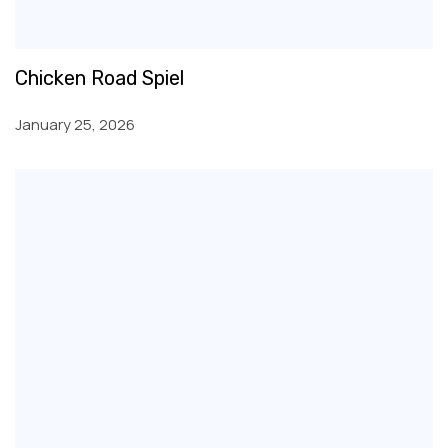
Chicken Road Spiel
January 25, 2026