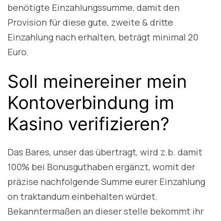
benötigte Einzahlungssumme, damit den
Provision für diese gute, zweite & dritte
Einzahlung nach erhalten, beträgt minimal 20
Euro.
Soll meinereiner mein
Kontoverbindung im
Kasino verifizieren?
Das Bares, unser das übertragt, wird z.b. damit
100% bei Bonusguthaben ergänzt, womit der
präzise nachfolgende Summe eurer Einzahlung
on traktandum einbehalten würdet.
Bekanntermaßen an dieser stelle bekommt ihr