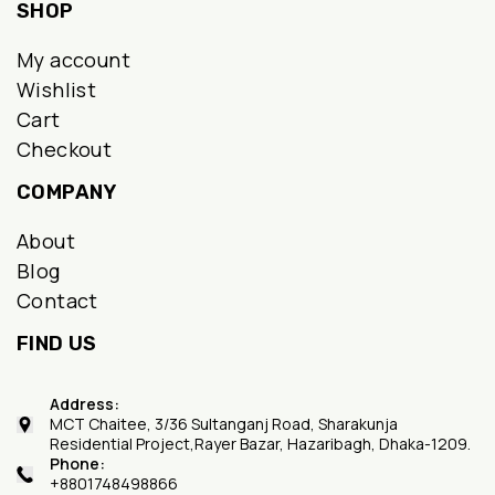
SHOP
My account
Wishlist
Cart
Checkout
COMPANY
About
Blog
Contact
FIND US
Address:
MCT Chaitee, 3/36 Sultanganj Road, Sharakunja
Residential Project,Rayer Bazar, Hazaribagh, Dhaka-1209.
Phone:
+8801748498866