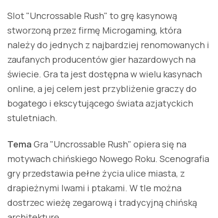
Slot "Uncrossable Rush" to grę kasynową
stworzoną przez firmę Microgaming, która
należy do jednych z najbardziej renomowanych i
zaufanych producentów gier hazardowych na
świecie. Gra ta jest dostępna w wielu kasynach
online, a jej celem jest przybliżenie graczy do
bogatego i ekscytującego świata azjatyckich
stuletniach.
Tema
Gra "Uncrossable Rush" opiera się na
motywach chińskiego Nowego Roku. Scenografia
gry przedstawia pełne życia ulice miasta, z
drapieżnymi lwami i ptakami. W tle można
dostrzec wieżę zegarową i tradycyjną chińską
architekturę.