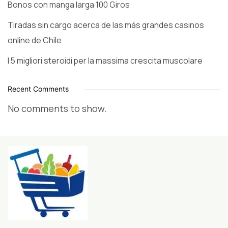
Bonos con manga larga 100 Giros
Tiradas sin cargo acerca de las más grandes casinos
online de Chile
I 5 migliori steroidi per la massima crescita muscolare
Recent Comments
No comments to show.