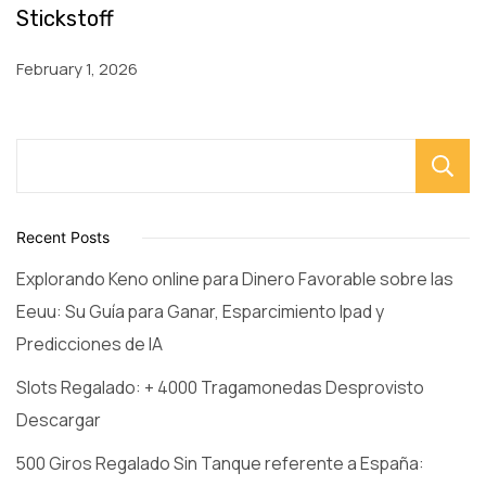
Stickstoff
February 1, 2026
Recent Posts
Explorando Keno online para Dinero Favorable sobre las
Eeuu: Su Guía para Ganar, Esparcimiento Ipad y
Predicciones de IA
Slots Regalado: + 4000 Tragamonedas Desprovisto
Descargar
500 Giros Regalado Sin Tanque referente a España: