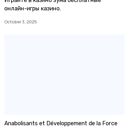
онлайн-игры казино.
October 3, 2025
Anabolisants et Développement de la Force