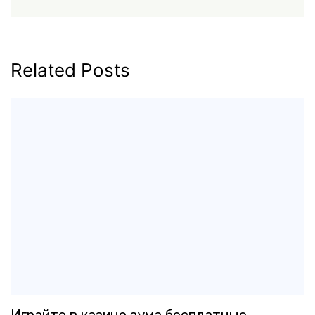
Related Posts
Играйте в казино зума бесплатные