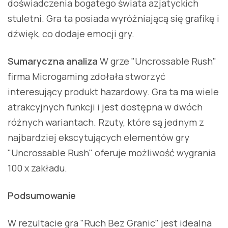
doświadczenia bogatego świata azjatyckich
stuletni. Gra ta posiada wyróżniającą się grafikę i
dźwięk, co dodaje emocji gry.
Sumaryczna analiza
W grze "Uncrossable Rush"
firma Microgaming zdołała stworzyć
interesujący produkt hazardowy. Gra ta ma wiele
atrakcyjnych funkcji i jest dostępna w dwóch
różnych wariantach. Rzuty, które są jednym z
najbardziej ekscytujących elementów gry
"Uncrossable Rush" oferuje możliwość wygrania
100 x zakładu.
Podsumowanie
W rezultacie gra "Ruch Bez Granic" jest idealna