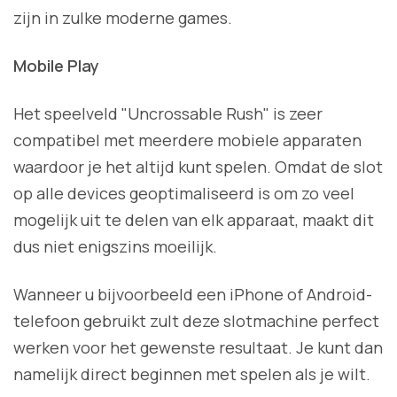
zijn in zulke moderne games.
Mobile Play
Het speelveld "Uncrossable Rush" is zeer
compatibel met meerdere mobiele apparaten
waardoor je het altijd kunt spelen. Omdat de slot
op alle devices geoptimaliseerd is om zo veel
mogelijk uit te delen van elk apparaat, maakt dit
dus niet enigszins moeilijk.
Wanneer u bijvoorbeeld een iPhone of Android-
telefoon gebruikt zult deze slotmachine perfect
werken voor het gewenste resultaat. Je kunt dan
namelijk direct beginnen met spelen als je wilt.