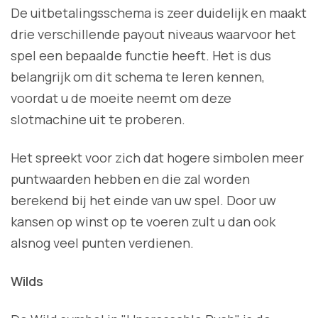
De uitbetalingsschema is zeer duidelijk en maakt
drie verschillende payout niveaus waarvoor het
spel een bepaalde functie heeft. Het is dus
belangrijk om dit schema te leren kennen,
voordat u de moeite neemt om deze
slotmachine uit te proberen.
Het spreekt voor zich dat hogere simbolen meer
puntwaarden hebben en die zal worden
berekend bij het einde van uw spel. Door uw
kansen op winst op te voeren zult u dan ook
alsnog veel punten verdienen.
Wilds