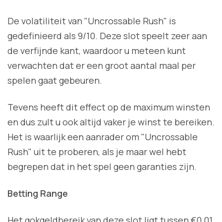
De volatiliteit van "Uncrossable Rush" is
gedefinieerd als 9/10. Deze slot speelt zeer aan
de verfijnde kant, waardoor u meteen kunt
verwachten dat er een groot aantal maal per
spelen gaat gebeuren.
Tevens heeft dit effect op de maximum winsten
en dus zult u ook altijd vaker je winst te bereiken.
Het is waarlijk een aanrader om "Uncrossable
Rush" uit te proberen, als je maar wel hebt
begrepen dat in het spel geen garanties zijn.
Betting Range
Het gokgeldbereik van deze slot ligt tussen €0,01