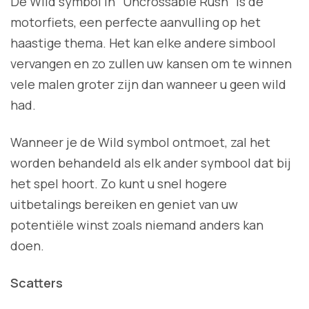
De Wild symbol in "Uncrossable Rush" is de
motorfiets, een perfecte aanvulling op het
haastige thema. Het kan elke andere simbool
vervangen en zo zullen uw kansen om te winnen
vele malen groter zijn dan wanneer u geen wild
had.
Wanneer je de Wild symbol ontmoet, zal het
worden behandeld als elk ander symbool dat bij
het spel hoort. Zo kunt u snel hogere
uitbetalings bereiken en geniet van uw
potentiële winst zoals niemand anders kan
doen.
Scatters