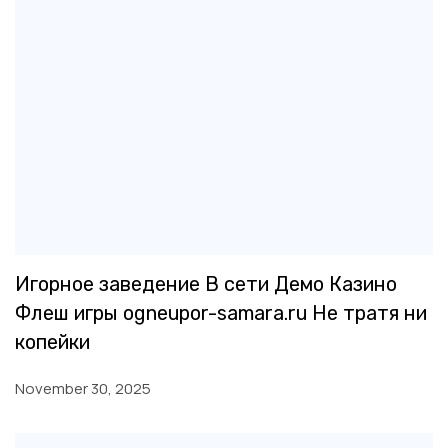
Игорное заведение В сети Демо Казино
Флеш игры ogneupor-samara.ru Не тратя ни
копейки
November 30, 2025