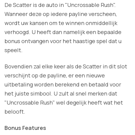
De Scatter is de auto in "Uncrossable Rush".
Wanneer deze op iedere payline verscheen,
wordt uw kansen om te winnen onmiddellijk
verhoogd. U heeft dan namelijk een bepaalde
bonus ontvangen voor het haastige spel dat u
speelt.
Bovendien zal elke keer als de Scatter in dit slot
verschijnt op de payline, er een nieuwe
uitbetaling worden berekend en betaald voor
het juiste simbool. U zult al snel merken dat
"Uncrossable Rush" wel degelijk heeft wat het
belooft.
Bonus Features