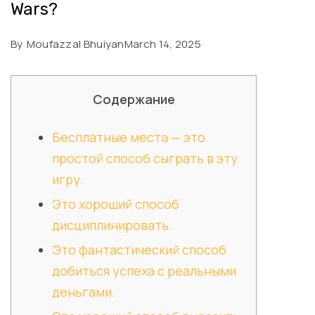
Wars?
By
Moufazzal Bhuiyan
March 14, 2025
Содержание
Бесплатные места — это
простой способ сыграть в эту
игру.
Это хороший способ
дисциплинировать.
Это фантастический способ
добиться успеха с реальными
деньгами.