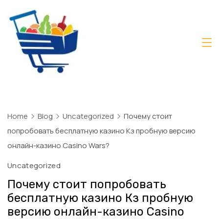
Skip
to
content
Daily
Mart
Dhaka
Home
Blog
Uncategorized
Почему стоит
попробовать бесплатную казино Кз пробную версию
онлайн-казино Casino Wars?
Uncategorized
Почему стоит попробовать
бесплатную казино Кз пробную
версию онлайн-казино Casino