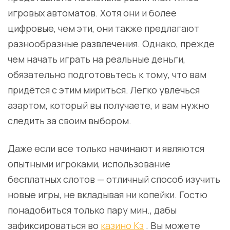
игровых автоматов. Хотя они и более
цифровые, чем эти, они также предлагают
разнообразные развлечения. Однако, прежде
чем начать играть на реальные деньги,
обязательно подготовьтесь к тому, что вам
придётся с этим мириться. Легко увлечься
азартом, который вы получаете, и вам нужно
следить за своим выбором.
Даже если все только начинают и являются
опытными игроками, использование
бесплатных слотов — отличный способ изучить
новые игры, не вкладывая ни копейки. Гостю
понадобиться только пару мин., дабы
зафиксироваться во
казино Кз
. Вы можете