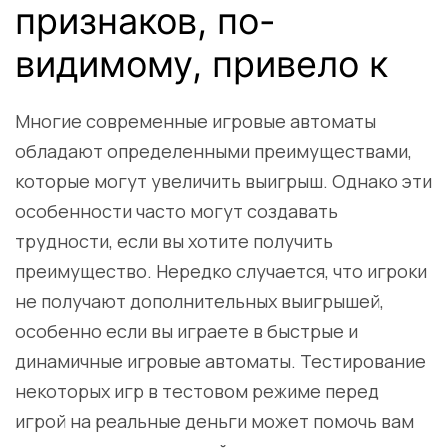
признаков, по-
видимому, привело к
Многие современные игровые автоматы
обладают определенными преимуществами,
которые могут увеличить выигрыш. Однако эти
особенности часто могут создавать
трудности, если вы хотите получить
преимущество. Нередко случается, что игроки
не получают дополнительных выигрышей,
особенно если вы играете в быстрые и
динамичные игровые автоматы. Тестирование
некоторых игр в тестовом режиме перед
игрой на реальные деньги может помочь вам