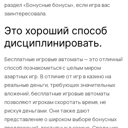
раздел «Бонусные бонусы», если игра вас
заинтересовала.
Это хороший способ
дисциплинировать.
Бесплатные игровые автоматы — это отличный
способ познакомиться с целым миром
азартных игр. В отличие от игр в казино на
реальные деньги, требующих значительных
вложений, бесплатные игровые автоматы
позволяют игрокам скоротать время, не
рискуя деньгами. Они также дают
представление о широком выборе бонусных
предложений, доступных в казино. Среди них —