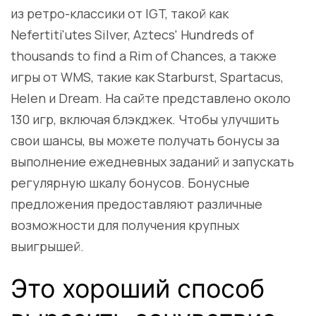
из ретро-классики от IGT, такой как
Nefertiti'utes Silver, Aztecs' Hundreds of
thousands to find a Rim of Chances, а также
игры от WMS, такие как Starburst, Spartacus,
Helen и Dream. На сайте представлено около
130 игр, включая блэкджек. Чтобы улучшить
свои шансы, вы можете получать бонусы за
выполнение ежедневных заданий и запускать
регулярную шкалу бонусов. Бонусные
предложения предоставляют различные
возможности для получения крупных
выигрышей.
Это хороший способ