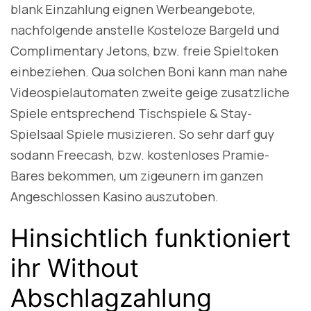
blank Einzahlung eignen Werbeangebote,
nachfolgende anstelle Kosteloze Bargeld und
Complimentary Jetons, bzw. freie Spieltoken
einbeziehen. Qua solchen Boni kann man nahe
Videospielautomaten zweite geige zusatzliche
Spiele entsprechend Tischspiele & Stay-
Spielsaal Spiele musizieren. So sehr darf guy
sodann Freecash, bzw. kostenloses Pramie-
Bares bekommen, um zigeunern im ganzen
Angeschlossen Kasino auszutoben.
Hinsichtlich funktioniert
ihr Without
Abschlagzahlung