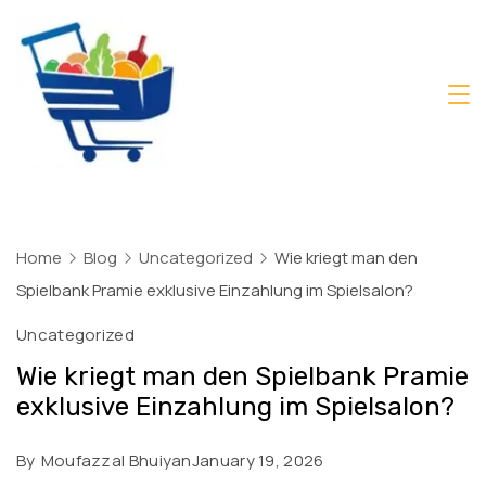
Skip
to
content
Daily
Mart
Dhaka
Home
Blog
Uncategorized
Wie kriegt man den
Spielbank Pramie exklusive Einzahlung im Spielsalon?
Uncategorized
Wie kriegt man den Spielbank Pramie
exklusive Einzahlung im Spielsalon?
By
Moufazzal Bhuiyan
January 19, 2026