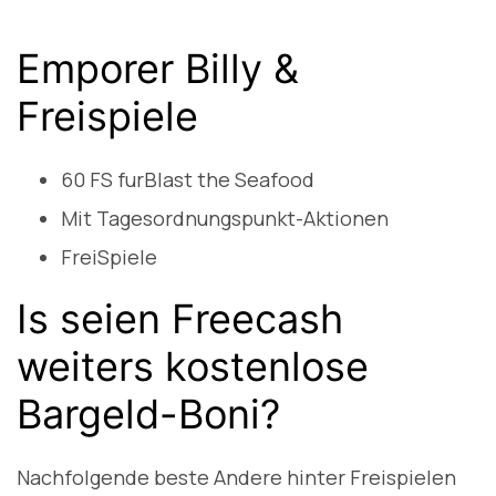
Emporer Billy &
Freispiele
60 FS furBlast the Seafood
Mit Tagesordnungspunkt-Aktionen
FreiSpiele
Is seien Freecash
weiters kostenlose
Bargeld-Boni?
Nachfolgende beste Andere hinter Freispielen