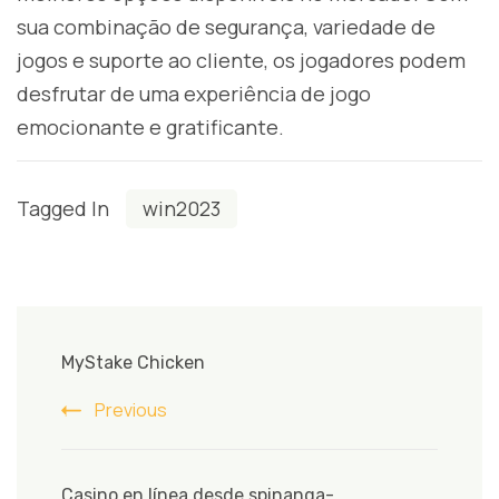
sua combinação de segurança, variedade de
jogos e suporte ao cliente, os jogadores podem
desfrutar de uma experiência de jogo
emocionante e gratificante.
Tagged In
win2023
Post
Navigation
MyStake Chicken
Previous
Casino en línea desde spinanga-