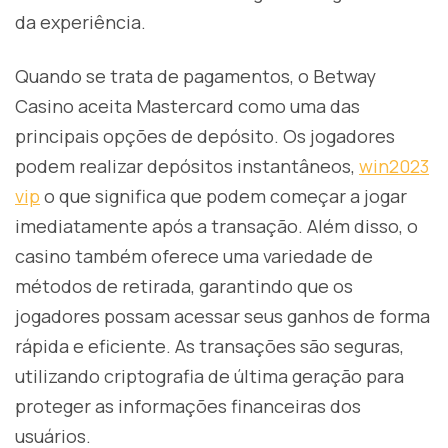
da experiência.
Quando se trata de pagamentos, o Betway
Casino aceita Mastercard como uma das
principais opções de depósito. Os jogadores
podem realizar depósitos instantâneos,
win2023
vip
o que significa que podem começar a jogar
imediatamente após a transação. Além disso, o
casino também oferece uma variedade de
métodos de retirada, garantindo que os
jogadores possam acessar seus ganhos de forma
rápida e eficiente. As transações são seguras,
utilizando criptografia de última geração para
proteger as informações financeiras dos
usuários.