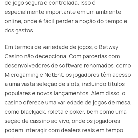
de jogo segura e controlada. Isso é
especialmente importante em um ambiente
online, onde é fácil perder a noção do tempo e
dos gastos.
Em termos de variedade de jogos, o Betway
Casino não decepciona. Com parcerias com
desenvolvedores de software renomados, como
Microgaming e NetEnt, os jogadores têm acesso
a uma vasta seleção de slots, incluindo títulos
populares e novos lançamentos. Além disso, o
casino oferece uma variedade de jogos de mesa,
como blackjack, roleta e poker, bem como uma
seção de cassino ao vivo, onde os jogadores
podem interagir com dealers reais em tempo