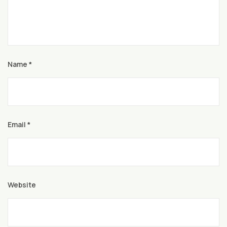
Name
*
Email
*
Website