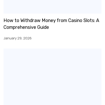
How to Withdraw Money from Casino Slots: A
Comprehensive Guide
January 29, 2026