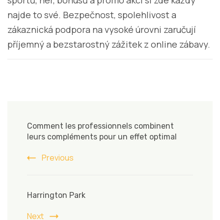
sportů, her, bonusů a promo akcí si zde každý
najde to své. Bezpečnost, spolehlivost a
zákaznická podpora na vysoké úrovni zaručují
příjemný a bezstarostný zážitek z online zábavy.
Post
Navigation
Comment les professionnels combinent
leurs compléments pour un effet optimal
Previous
Harrington Park
Next