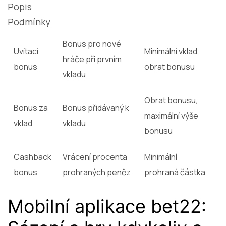
Popis
Podmínky
Bonus pro nové
Uvítací
Minimální vklad,
hráče při prvním
bonus
obrat bonusu
vkladu
Obrat bonusu,
Bonus za
Bonus přidávaný k
maximální výše
vklad
vkladu
bonusu
Cashback
Vrácení procenta
Minimální
bonus
prohraných peněz
prohraná částka
Mobilní aplikace bet22: