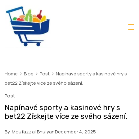
Skip
to
content
Daily
Mart
Dhaka
Home
Blog
Post
Napínavé sporty a kasinové hry s
bet22 Získejte více ze svého sázení.
Post
Napínavé sporty a kasinové hry s
bet22 Získejte více ze svého sázení.
By
Moufazzal Bhuiyan
December 4, 2025