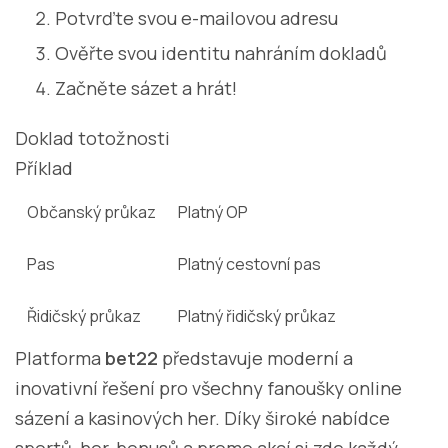
Potvrďte svou e-mailovou adresu
Ověřte svou identitu nahráním dokladů
Začněte sázet a hrát!
Doklad totožnosti
Příklad
Občanský průkaz
Platný OP
Pas
Platný cestovní pas
Řidičský průkaz
Platný řidičský průkaz
Platforma
bet22
představuje moderní a
inovativní řešení pro všechny fanoušky online
sázení a kasinových her. Díky široké nabídce