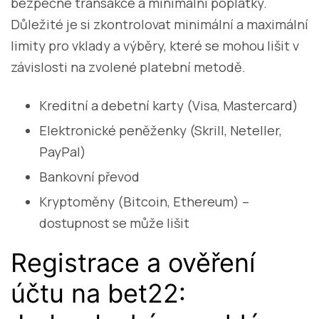
bezpečné transakce a minimální poplatky.
Důležité je si zkontrolovat minimální a maximální
limity pro vklady a výběry, které se mohou lišit v
závislosti na zvolené platební metodě.
Kreditní a debetní karty (Visa, Mastercard)
Elektronické peněženky (Skrill, Neteller,
PayPal)
Bankovní převod
Kryptoměny (Bitcoin, Ethereum) –
dostupnost se může lišit
Registrace a ověření
účtu na bet22: