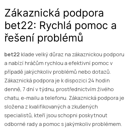
Zákaznická podpora
bet22: Rychlá pomoc a
řešení problémů
bet22
klade velký důraz na zákaznickou podporu
a nabízí hráčům rychlou a efektivní pomoc v
případě jakýchkoliv problémů nebo dotazů.
Zákaznická podpora je k dispozici 24 hodin
denně, 7 dní v týdnu, prostřednictvím živého
chatu, e-mailu a telefonu. Zákaznická podpora je
složena z kvalifikovaných a zkušených
specialistů, kteří jsou schopni poskytnout
odborné rady a pomoc s jakýmkoliv problémem.