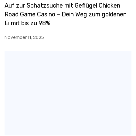
Auf zur Schatzsuche mit Geflügel Chicken
Road Game Casino – Dein Weg zum goldenen
Ei mit bis zu 98%
November 11, 2025