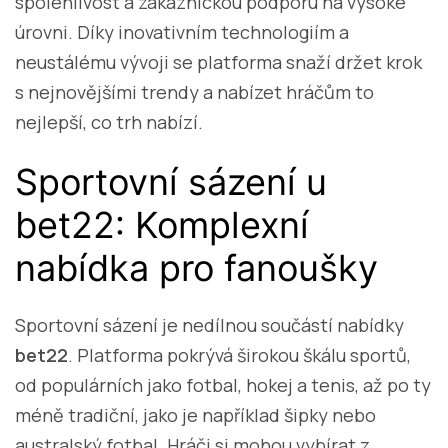
spolehlivost a zákaznickou podporu na vysoké
úrovni. Díky inovativním technologiím a
neustálému vývoji se platforma snaží držet krok
s nejnovějšími trendy a nabízet hráčům to
nejlepší, co trh nabízí.
Sportovní sázení u
bet22: Komplexní
nabídka pro fanoušky
Sportovní sázení je nedílnou součástí nabídky
bet22
. Platforma pokrývá širokou škálu sportů,
od populárních jako fotbal, hokej a tenis, až po ty
méně tradiční, jako je například šipky nebo
australský fotbal. Hráči si mohou vybírat z