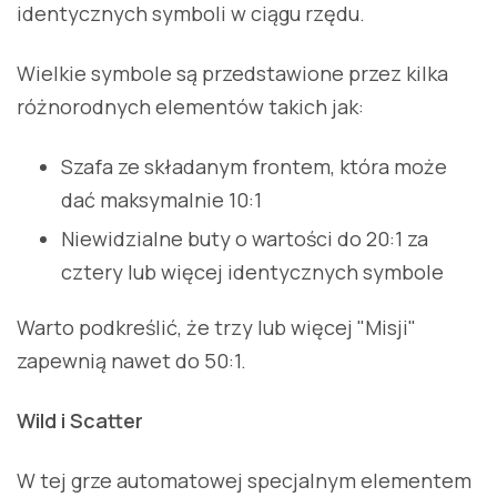
identycznych symboli w ciągu rzędu.
Wielkie symbole są przedstawione przez kilka
różnorodnych elementów takich jak:
Szafa ze składanym frontem, która może
dać maksymalnie 10:1
Niewidzialne buty o wartości do 20:1 za
cztery lub więcej identycznych symbole
Warto podkreślić, że trzy lub więcej "Misji"
zapewnią nawet do 50:1.
Wild i Scatter
W tej grze automatowej specjalnym elementem