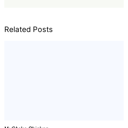
Related Posts