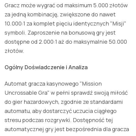
Gracz może wygrać od maksimum 5.000 złotów
za jedną kombinację, zwiększone do nawet
10.000:1 za komplet pięciu identycznych "Misji"
symboli. Zaproszenie na bonusową gry jest
dostępne od 2.000:1 aż do maksymalnie 50.000
złotów.
Ogólny Doświadczenie i Analiza
Automat gracza kasynowego "Mission
Uncrossable Gra" w pełni sprawdź swoją miłość
do gier hazardowych, zgodnie ze standardami
automatu, aby dostarczyć uczucia ciągłego
stresu podczas rozgrywki. Dostępność tej
automatycznej gry jest bezpośrednia dla gracza