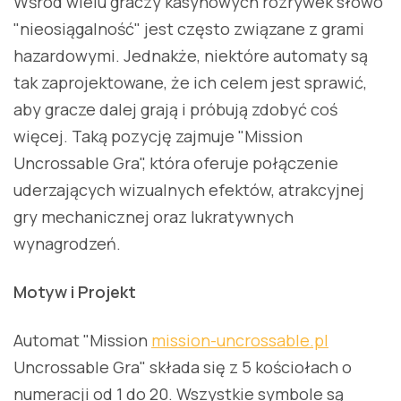
Wśród wielu graczy kasynowych rozrywek słowo
"nieosiągalność" jest często związane z grami
hazardowymi. Jednakże, niektóre automaty są
tak zaprojektowane, że ich celem jest sprawić,
aby gracze dalej grają i próbują zdobyć coś
więcej. Taką pozycję zajmuje "Mission
Uncrossable Gra", która oferuje połączenie
uderzających wizualnych efektów, atrakcyjnej
gry mechanicznej oraz lukratywnych
wynagrodzeń.
Motyw i Projekt
Automat "Mission
mission-uncrossable.pl
Uncrossable Gra" składa się z 5 kościołach o
numeracji od 1 do 20. Wszystkie symbole są