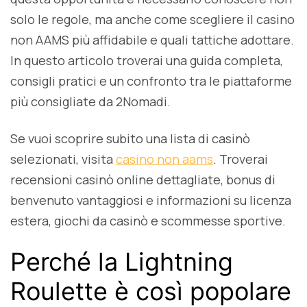
solo le regole, ma anche come scegliere il casino
non AAMS più affidabile e quali tattiche adottare.
In questo articolo troverai una guida completa,
consigli pratici e un confronto tra le piattaforme
più consigliate da 2Nomadi.
Se vuoi scoprire subito una lista di casinò
selezionati, visita
casino non aams
. Troverai
recensioni casinò online dettagliate, bonus di
benvenuto vantaggiosi e informazioni su licenza
estera, giochi da casinò e scommesse sportive.
Perché la Lightning
Roulette è così popolare