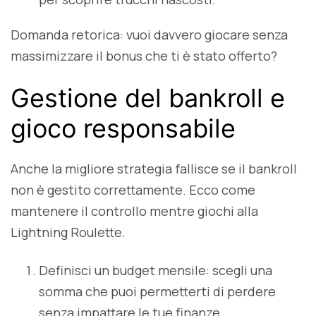
Domanda retorica: vuoi davvero giocare senza
massimizzare il bonus che ti è stato offerto?
Gestione del bankroll e
gioco responsabile
Anche la migliore strategia fallisce se il bankroll
non è gestito correttamente. Ecco come
mantenere il controllo mentre giochi alla
Lightning Roulette.
Definisci un budget mensile: scegli una
somma che puoi permetterti di perdere
senza impattare le tue finanze.