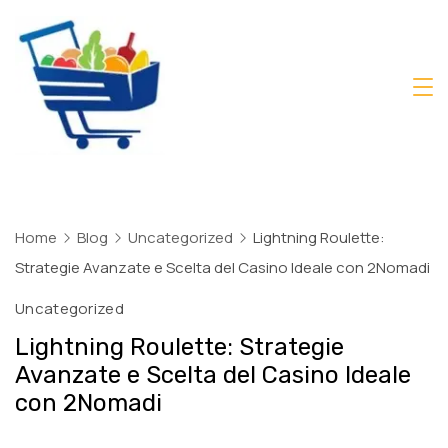
Skip
to
content
Daily
Mart
Dhaka
Home
Blog
Uncategorized
Lightning Roulette:
Strategie Avanzate e Scelta del Casino Ideale con 2Nomadi
Uncategorized
Lightning Roulette: Strategie
Avanzate e Scelta del Casino Ideale
con 2Nomadi