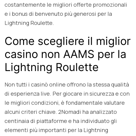
costantemente le migliori offerte promozionali
e i bonus di benvenuto più generosi per la
Lightning Roulette.
Come scegliere il miglior
casino non AAMS per la
Lightning Roulette
Non tutti i casinò online offrono la stessa qualità
di esperienza live. Per giocare in sicurezza e con
le migliori condizioni, è fondamentale valutare
alcuni criteri chiave. 2Nomadi ha analizzato
centinaia di piattaforme e ha individuato gli
elementi più importanti per la Lightning