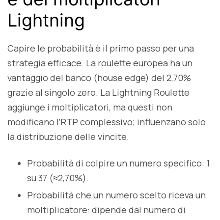
Lightning
Capire le probabilità è il primo passo per una
strategia efficace. La roulette europea ha un
vantaggio del banco (house edge) del 2,70%
grazie al singolo zero. La Lightning Roulette
aggiunge i moltiplicatori, ma questi non
modificano l’RTP complessivo; influenzano solo
la distribuzione delle vincite.
Probabilità di colpire un numero specifico: 1
su 37 (≈2,70%).
Probabilità che un numero scelto riceva un
moltiplicatore: dipende dal numero di