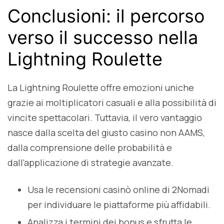
Conclusioni: il percorso
verso il successo nella
Lightning Roulette
La Lightning Roulette offre emozioni uniche
grazie ai moltiplicatori casuali e alla possibilità di
vincite spettacolari. Tuttavia, il vero vantaggio
nasce dalla scelta del giusto casino non AAMS,
dalla comprensione delle probabilità e
dall’applicazione di strategie avanzate.
Usa le recensioni casinò online di 2Nomadi
per individuare le piattaforme più affidabili.
Analizza i termini dei bonus e sfrutta le