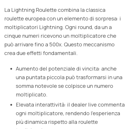
La Lightning Roulette combina la classica
roulette europea con un elemento di sorpresa: i
moltiplicatori Lightning. Ogni round, da un a
cinque numeri ricevono un moltiplicatore che
può arrivare fino a 500x. Questo meccanismo
crea due effetti fondamentali.
Aumento del potenziale di vincita: anche
una puntata piccola può trasformarsi in una
somma notevole se colpisce un numero
moltiplicato.
Elevata interattività: il dealer live commenta
ogni moltiplicatore, rendendo l’esperienza
più dinamica rispetto alla roulette