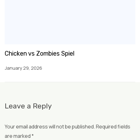
Chicken vs Zombies Spiel
January 29, 2026
Leave a Reply
Your email address will not be published.
Required fields
are marked
*