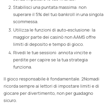
Stabilisci una puntata massima: non
superare il 5% del tuo bankroll in una singola
scommessa.
Utilizza le funzioni di auto‑esclusione: la
maggior parte dei casinò non AAMS offre
limiti di deposito e tempo di gioco.
Rivedi le tue sessioni: annota vincite e
perdite per capire se la tua strategia
funziona.
Il gioco responsabile è fondamentale. 2Nomadi
ricorda sempre ai lettori di impostare limiti e di
giocare per divertimento, non per guadagno
sicuro.