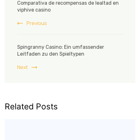
Navigation
Comparativa de recompensas de lealtad en
viphive casino
Previous
Spingranny Casino: Ein umfassender
Leitfaden zu den Spieltypen
Next
Related Posts