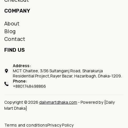
COMPANY
About
Blog
Contact
FIND US
Address:
MCT Chaitee, 3/36 Sultanganj Road, Sharakunja
Residential Project,Rayer Bazar, Hazaribagh, Dhaka-1209.
Phone:
+8801748498866
Copyright © 2026
dailymartdhaka.com
- Powered by {Daily
Mart Dhaka}
Terms and conditions
Privacy Policy