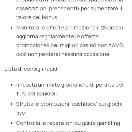
osservazioni precedenti) per aumentare il
valore del bonus.
Monitora le offerte promozionali: 2Nomadi
aggiorna regolarmente le offerte
promozionali dei migliori casinò non AAMS,
così non perderai nessuna occasione.
Lista di consigli rapidi
Imposta un limite giornaliero di perdita del
10% del bankroll.
Sfrutta le promozioni “cashback” sui giochi
live.
Controlla le recensioni su guide gambling
per scoprire trucchi nascosti.