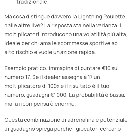
tradizionale.
Ma cosa distingue davvero la Lightning Roulette
dalle altre live? La risposta sta nella varianza. I
moltiplicatori introducono una volatilità più alta,
ideale per chi ama le scommesse sportive ad
alto rischio e vuole un’azione rapida.
Esempio pratico: immagina di puntare €10 sul
numero 17. Se il dealer assegna a 17 un
moltiplicatore di 100x e il risultato è il tuo
numero, guadagni €1 000. La probabilità è bassa,
ma la ricompensa è enorme.
Questa combinazione di adrenalina e potenziale
di guadagno spiega perché i giocatori cercano