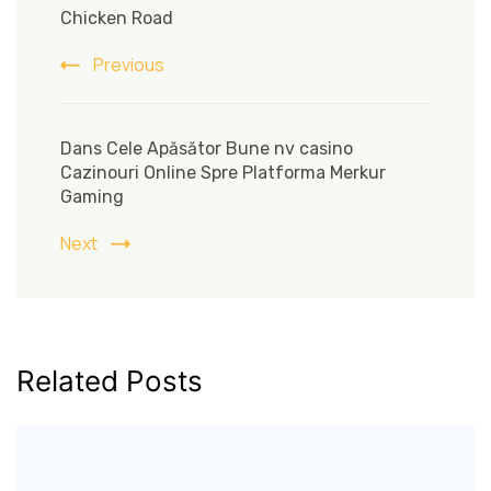
Navigation
Chicken Road
Previous
Dans Cele Apăsător Bune nv casino
Cazinouri Online Spre Platforma Merkur
Gaming
Next
Related Posts