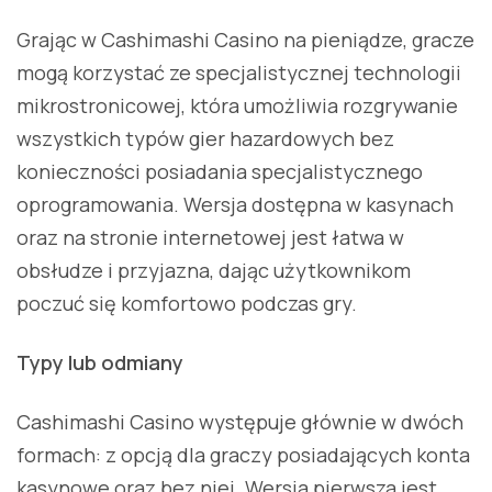
Grając w Cashimashi Casino na pieniądze, gracze
mogą korzystać ze specjalistycznej technologii
mikrostronicowej, która umożliwia rozgrywanie
wszystkich typów gier hazardowych bez
konieczności posiadania specjalistycznego
oprogramowania. Wersja dostępna w kasynach
oraz na stronie internetowej jest łatwa w
obsłudze i przyjazna, dając użytkownikom
poczuć się komfortowo podczas gry.
Typy lub odmiany
Cashimashi Casino występuje głównie w dwóch
formach: z opcją dla graczy posiadających konta
kasynowe oraz bez niej. Wersja pierwsza jest