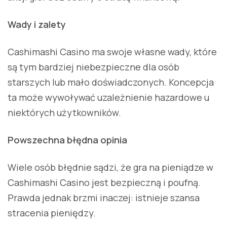
Wady i zalety
Cashimashi Casino ma swoje własne wady, które
są tym bardziej niebezpieczne dla osób
starszych lub mało doświadczonych. Koncepcja
ta może wywoływać uzależnienie hazardowe u
niektórych użytkowników.
Powszechna błędna opinia
Wiele osób błędnie sądzi, że gra na pieniądze w
Cashimashi Casino jest bezpieczną i poufną.
Prawda jednak brzmi inaczej: istnieje szansa
stracenia pieniędzy.