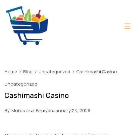
Skip
to
content
Daily
Mart
Dhaka
Home
Blog
Uncategorized
Cashimashi Casino
Uncategorized
Cashimashi Casino
By
Moufazzal Bhuiyan
January 23, 2026