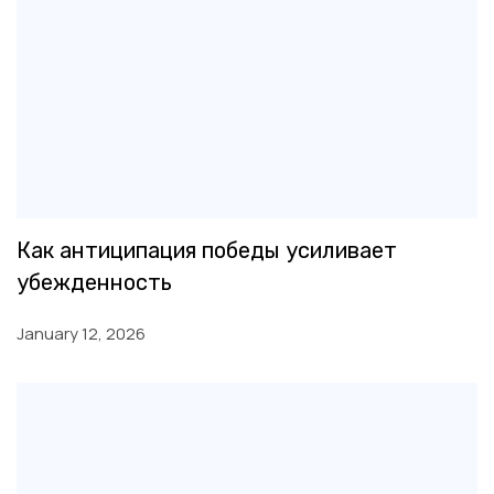
Как антиципация победы усиливает
убежденность
January 12, 2026