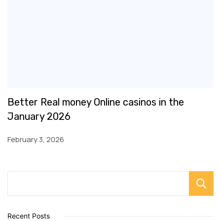
Better Real money Online casinos in the
January 2026
February 3, 2026
Recent Posts