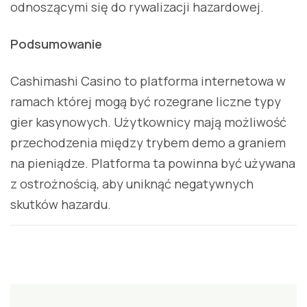
odnoszącymi się do rywalizacji hazardowej.
Podsumowanie
Cashimashi Casino to platforma internetowa w
ramach której mogą być rozegrane liczne typy
gier kasynowych. Użytkownicy mają możliwość
przechodzenia między trybem demo a graniem
na pieniądze. Platforma ta powinna być używana
z ostrożnością, aby uniknąć negatywnych
skutków hazardu.
Post