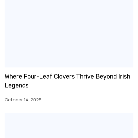
Where Four-Leaf Clovers Thrive Beyond Irish
Legends
October 14, 2025