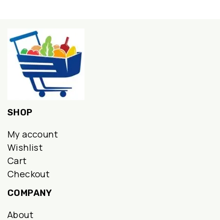
SHOP
My account
Wishlist
Cart
Checkout
COMPANY
About