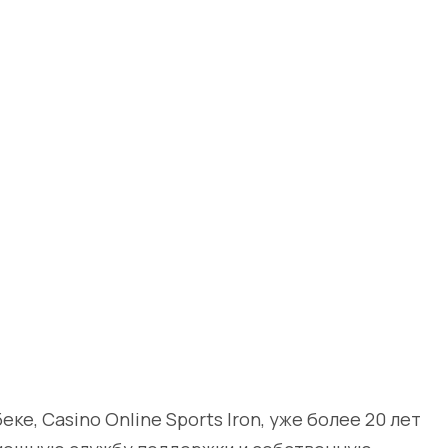
ке, Casino Online Sports Iron, уже более 20 лет