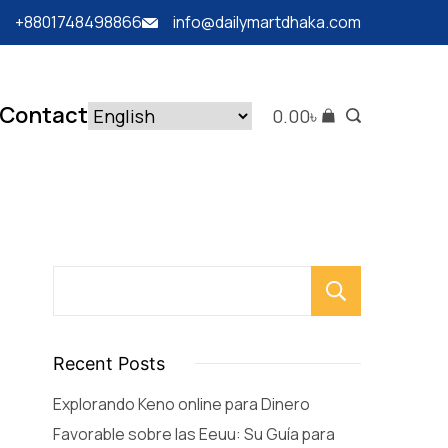
+8801748498866
info@dailymartdhaka.com
Contact
0.00
৳
Searc
Recent Posts
Explorando Keno online para Dinero
Favorable sobre las Eeuu: Su Guía para