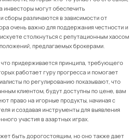
а инвесторы могут обеспечить
и сборы различаются в зависимости от
ора очень важно для поддержания честности и
 рискуете столкнуться с репутационным хаосом
 положений, предлагаемых брокерами.
 что придерживается принципа, требующего
торых работает гуру прогресса и помогает
иалисты по регулированию показывают, что
нным клиентом, будут доступны по цене, вам
ют право на игорные продукты, начиная с
еля и создавая инструменты для выявления
ного участия в азартных играх.
жет быть дорогостоящим, но оно также дает