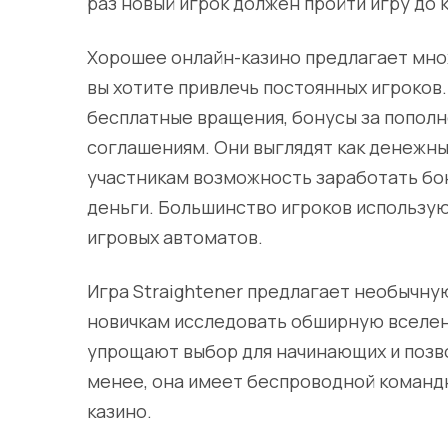
раз новый игрок должен пройти игру до
Хорошее онлайн-казино предлагает мно
вы хотите привлечь постоянных игроков
бесплатные вращения, бонусы за пополн
соглашениям. Они выглядят как денежн
участникам возможность заработать бон
деньги. Большинство игроков использу
игровых автоматов.
Игра Straightener предлагает необычну
новичкам исследовать обширную вселен
упрощают выбор для начинающих и позво
менее, она имеет беспроводной командн
казино.