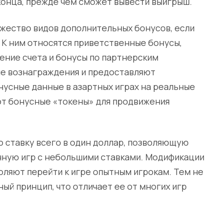
 конца, прежде чем сможет вывести выигрыш.
жество видов дополнительных бонусов, если
. К ним относятся приветственные бонусы,
ение счета и бонусы по партнерским
ые вознаграждения и предоставляют
усные данные в азартных играх на реальные
ют бонусные «токены» для продвижения
ю ставку всего в один доллар, позволяющую
ную игр с небольшими ставками. Модификации
ляют перейти к игре опытным игрокам. Тем не
ый принцип, что отличает ее от многих игр