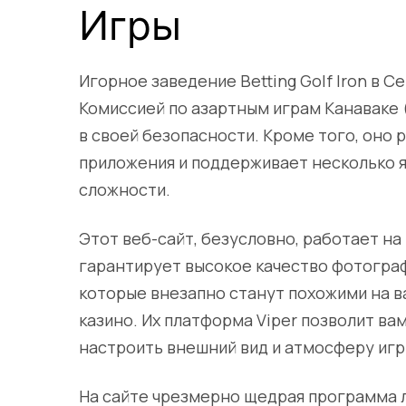
Игры
Игорное заведение Betting Golf Iron в 
Комиссией по азартным играм Канаваке 
в своей безопасности. Кроме того, оно
приложения и поддерживает несколько я
сложности.
Этот веб-сайт, безусловно, работает н
гарантирует высокое качество фотограф
которые внезапно станут похожими на ва
казино. Их платформа Viper позволит вам
настроить внешний вид и атмосферу игр
На сайте чрезмерно щедрая программа л