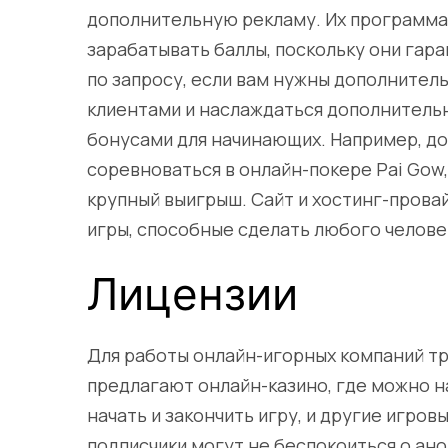
дополнительную рекламу. Их программа
зарабатывать баллы, поскольку они гар
по запросу, если вам нужны дополнитель
клиентами и наслаждаться дополнитель
бонусами для начинающих. Например, до
соревноваться в онлайн-покере Pai Gow,
крупный выигрыш. Сайт и хостинг-пров
игры, способные сделать любого челов
Лицензии
Для работы онлайн-игорных компаний т
предлагают онлайн-казино, где можно на
начать и закончить игру, и другие игро
подписчики могут не беспокоиться о ано