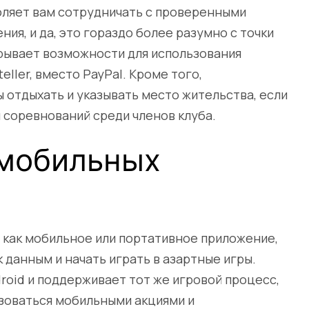
ляет вам сотрудничать с проверенными
я, и да, это гораздо более разумно с точки
крывает возможности для использования
ller, вместо PayPal. Кроме того,
отдыхать и указывать место жительства, если
 соревнований среди членов клуба.
 мобильных
 как мобильное или портативное приложение,
к данным и начать играть в азартные игры.
roid и поддерживает тот же игровой процесс,
ьзоваться мобильными акциями и