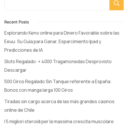
Recent Posts
Explorando Keno online para Dinero Favorable sobre las
Eeuu: Su Guía para Ganar, Esparcimiento Ipad y
Predicciones de IA
Slots Regalado: + 4000 Tragamonedas Desprovisto
Descargar
500 Giros Regalado Sin Tanque referente a España:
Bonos con manga larga 100 Giros
Tiradas sin cargo acerca de las más grandes casinos
online de Chile
I 5 migliori steroidi per la massima crescita muscolare