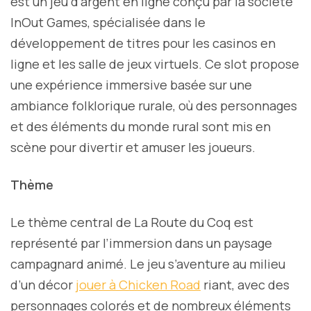
est un jeu d’argent en ligne conçu par la société
InOut Games, spécialisée dans le
développement de titres pour les casinos en
ligne et les salle de jeux virtuels. Ce slot propose
une expérience immersive basée sur une
ambiance folklorique rurale, où des personnages
et des éléments du monde rural sont mis en
scène pour divertir et amuser les joueurs.
Thème
Le thème central de La Route du Coq est
représenté par l’immersion dans un paysage
campagnard animé. Le jeu s’aventure au milieu
d’un décor
jouer à Chicken Road
riant, avec des
personnages colorés et de nombreux éléments