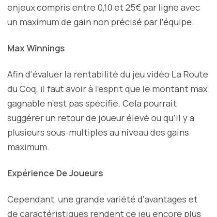
enjeux compris entre 0,10 et 25€ par ligne avec
un maximum de gain non précisé par l’équipe.
Max Winnings
Afin d'évaluer la rentabilité du jeu vidéo La Route
du Coq, il faut avoir à l’esprit que le montant max
gagnable n’est pas spécifié. Cela pourrait
suggérer un retour de joueur élevé ou qu’il y a
plusieurs sous-multiples au niveau des gains
maximum.
Expérience De Joueurs
Cependant, une grande variété d'avantages et
de caractéristiques rendent ce jeu encore plus