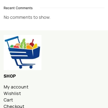
Recent Comments
No comments to show.
SHOP
My account
Wishlist
Cart
Checkout