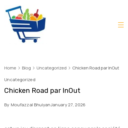
Skip
to
content
Daily
Mart
Dhaka
Home
Blog
Uncategorized
Chicken Road par InOut
Uncategorized
Chicken Road par InOut
By
Moufazzal Bhuiyan
January 27, 2026