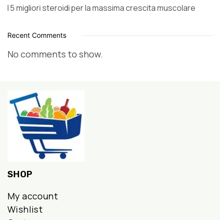
I 5 migliori steroidi per la massima crescita muscolare
Recent Comments
No comments to show.
SHOP
My account
Wishlist