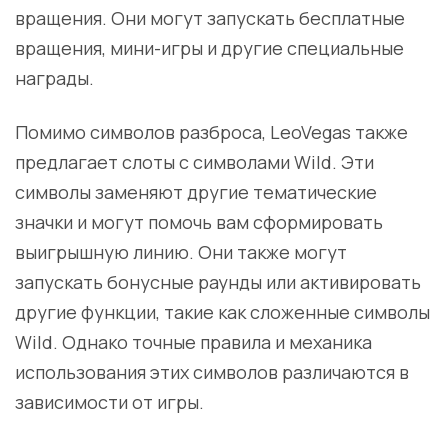
вращения. Они могут запускать бесплатные
вращения, мини-игры и другие специальные
награды.
Помимо символов разброса, LeoVegas также
предлагает слоты с символами Wild. Эти
символы заменяют другие тематические
значки и могут помочь вам сформировать
выигрышную линию. Они также могут
запускать бонусные раунды или активировать
другие функции, такие как сложенные символы
Wild. Однако точные правила и механика
использования этих символов различаются в
зависимости от игры.