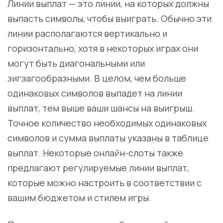
Линии выплат — это линии, на которых должны
выпасть символы, чтобы выиграть. Обычно эти
линии располагаются вертикально и
горизонтально, хотя в некоторых играх они
могут быть диагональными или
зигзагообразными. В целом, чем больше
одинаковых символов выпадет на линии
выплат, тем выше ваши шансы на выигрыш.
Точное количество необходимых одинаковых
символов и сумма выплаты указаны в таблице
выплат. Некоторые онлайн-слоты также
предлагают регулируемые линии выплат,
которые можно настроить в соответствии с
вашим бюджетом и стилем игры.