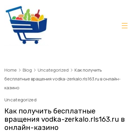
Skip
to
content
Daily
Mart
Dhaka
Home
Blog
Uncategorized
Как получить
бесплатные вращения vodka-zerkalo.rls163.ru в онлайн-
казино
Uncategorized
Как получить бесплатные
вращения vodka-zerkalo.rls163.ru в
онлайн-казино