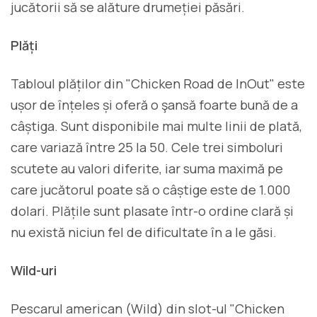
jucătorii să se alăture drumeției păsări.
Plăți
Tabloul plăților din "Chicken Road de InOut" este
ușor de înțeles și oferă o şansă foarte bună de a
câștiga. Sunt disponibile mai multe linii de plată,
care variază între 25 la 50. Cele trei simboluri
scutete au valori diferite, iar suma maximă pe
care jucătorul poate să o câștige este de 1.000
dolari. Plățile sunt plasate într-o ordine clară și
nu există niciun fel de dificultate în a le găsi.
Wild-uri
Pescarul american (Wild) din slot-ul "Chicken