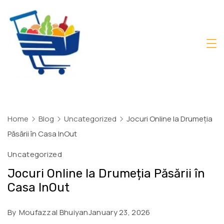
Skip
to
content
Daily
Mart
Dhaka
Home
Blog
Uncategorized
Jocuri Online la Drumeția
Păsării în Casa InOut
Uncategorized
Jocuri Online la Drumeția Păsării în
Casa InOut
By
Moufazzal Bhuiyan
January 23, 2026