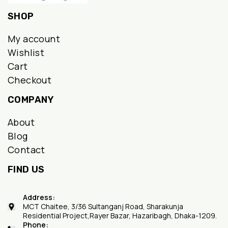
SHOP
My account
Wishlist
Cart
Checkout
COMPANY
About
Blog
Contact
FIND US
Address:
MCT Chaitee, 3/36 Sultanganj Road, Sharakunja
Residential Project,Rayer Bazar, Hazaribagh, Dhaka-1209.
Phone: