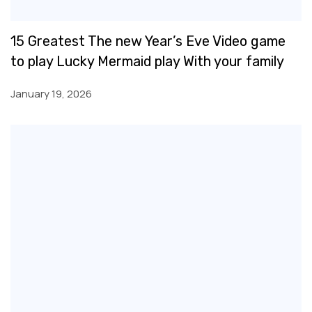
15 Greatest The new Year’s Eve Video game
to play Lucky Mermaid play With your family
January 19, 2026