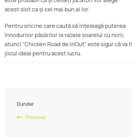
este probabil că și ceilalți jucători vor alege
acest slot ca și cel mai bun al lor.
Pentru oricine care caută să înțeleagă puterea
înnodurilor păsărilor la razele soarelui cu norii,
atunci "Chicken Road de InOut" este sigur că va fi
jocul ideal pentru acest lucru.
Post
Navigation
Dunder
Previous