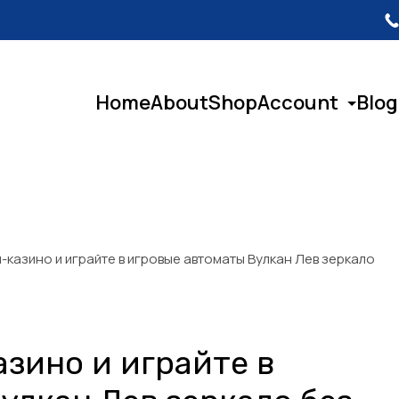
Home
About
Shop
Account
Blog
-казино и играйте в игровые автоматы Вулкан Лев зеркало
азино и играйте в