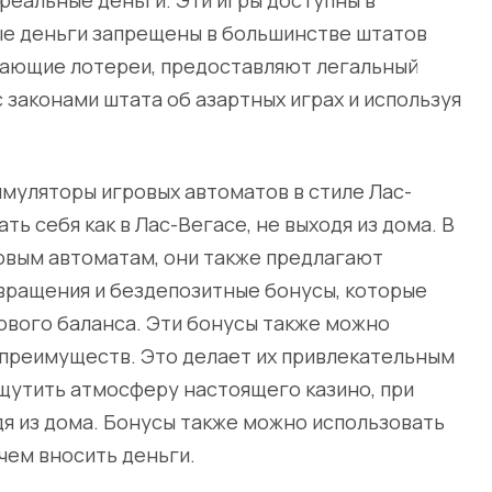
ные деньги запрещены в большинстве штатов
гающие лотереи, предоставляют легальный
с законами штата об азартных играх и используя
имуляторы игровых автоматов в стиле Лас-
ть себя как в Лас-Вегасе, не выходя из дома. В
овым автоматам, они также предлагают
вращения и бездепозитные бонусы, которые
ового баланса. Эти бонусы также можно
 преимуществ. Это делает их привлекательным
ощутить атмосферу настоящего казино, при
дя из дома. Бонусы также можно использовать
чем вносить деньги.