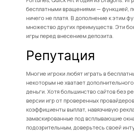
бесплатными вращениями — функцией, п
ничего не платя. В дополнение к этим ф
множество других преимуществ. Эти бо
игры перед внесением депозита.
Репутация
Многие игроки любят играть в бесплатн
некоторым не хватает дополнительного 
деньги. Хотя большинство сайтов без р
версии игр от проверенных провайдеро
коэффициенты выплат, навязчивую рекл
замаскированные под всплывающие окна 
подозрительным, доверьтесь своей инту