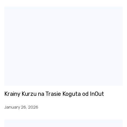
Krainy Kurzu na Trasie Koguta od InOut
January 26, 2026