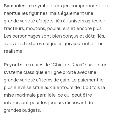
Symboles
Les symboles du jeu comprennent les
habituelles figurines, mais également une
grande variété d’objets liés à l’univers agricole :
tracteurs, moutons, poulaillers et encore plus.
Les personnages sont bien conçus et détaillés,
avec des textures soignées qui ajoutent à leur
réalisme.
Payouts
Les gains de "Chicken Road" suivent un
système classique en ligne droite avec une
grande variété d’items de gain. Le paiement le
plus élevé se situe aux alentours de 1000 fois la
mise maximale parallèle, ce qui peut être
intéressant pour les joueurs disposant de
grandes budgets.