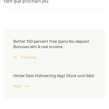
tant que prochain jeu.
Post
Navigation
Better 100 percent free Spins No-deposit
Bonuses Win A real income
Previous
Hinter Dem Hühnerring liegt Glück und Geld
Next