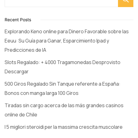
Recent Posts
Explorando Keno online para Dinero Favorable sobre las
Eeuu: Su Guía para Ganar, Esparcimiento Ipad y
Predicciones de IA
Slots Regalado: + 4000 Tragamonedas Desprovisto
Descargar
500 Giros Regalado Sin Tanque referente a España:
Bonos con manga larga 100 Giros
Tiradas sin cargo acerca de las más grandes casinos
online de Chile
I 5 migliori steroidi per la massima crescita muscolare