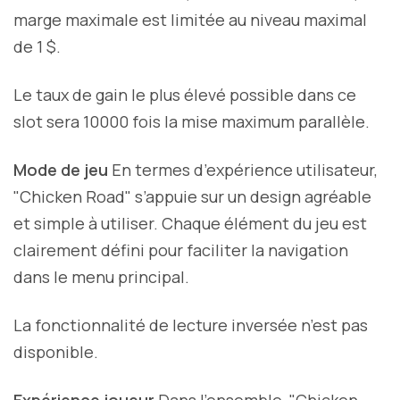
marge maximale est limitée au niveau maximal
de 1 $.
Le taux de gain le plus élevé possible dans ce
slot sera 10000 fois la mise maximum parallèle.
Mode de jeu
En termes d’expérience utilisateur,
"Chicken Road" s’appuie sur un design agréable
et simple à utiliser. Chaque élément du jeu est
clairement défini pour faciliter la navigation
dans le menu principal.
La fonctionnalité de lecture inversée n’est pas
disponible.