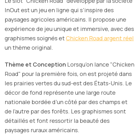
Le slot "Chicken Road" développé par la société
InOut est un jeu en ligne qui s’inspire des
paysages agricoles américains. Il propose une
expérience de jeu unique et immersive, avec des
graphismes soignés et
Chicken Road argent réel
un thème original.
Thème et Conception
Lorsqu’on lance "Chicken
Road" pour la première fois, on est projeté dans
les prairies vertes du sud-est des États-Unis. Le
décor de fond représente une large route
nationale bordée d’un côté par des champs et
de l’autre par des forêts. Les graphismes sont
détaillés et font ressortir la beauté des
paysages ruraux américains.