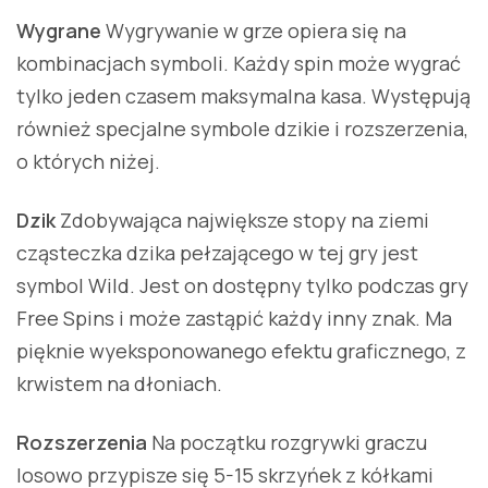
Wygrane
Wygrywanie w grze opiera się na
kombinacjach symboli. Każdy spin może wygrać
tylko jeden czasem maksymalna kasa. Występują
również specjalne symbole dzikie i rozszerzenia,
o których niżej.
Dzik
Zdobywająca największe stopy na ziemi
cząsteczka dzika pełzającego w tej gry jest
symbol Wild. Jest on dostępny tylko podczas gry
Free Spins i może zastąpić każdy inny znak. Ma
pięknie wyeksponowanego efektu graficznego, z
krwistem na dłoniach.
Rozszerzenia
Na początku rozgrywki graczu
losowo przypisze się 5-15 skrzyńek z kółkami