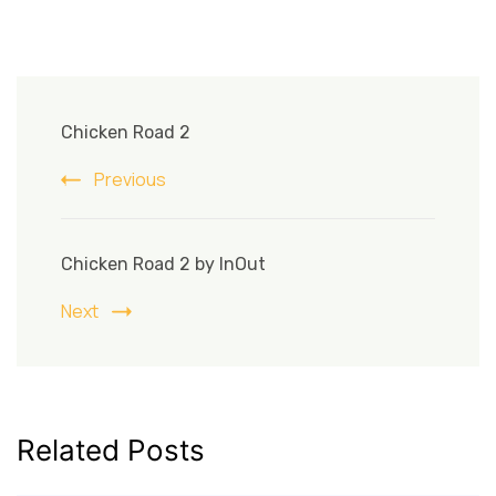
Post
Navigation
Chicken Road 2
Previous
Chicken Road 2 by InOut
Next
Related Posts