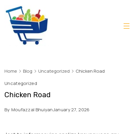
Skip
to
content
Daily
Mart
Dhaka
Home
Blog
Uncategorized
Chicken Road
Uncategorized
Chicken Road
By
Moufazzal Bhuiyan
January 27, 2026