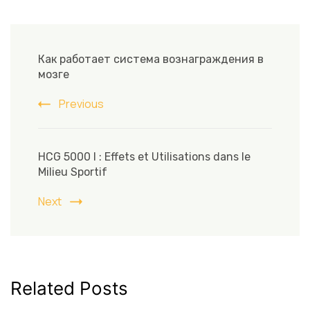
Post
Navigation
Как работает система вознаграждения в
мозге
Previous
HCG 5000 I : Effets et Utilisations dans le
Milieu Sportif
Next
Related Posts