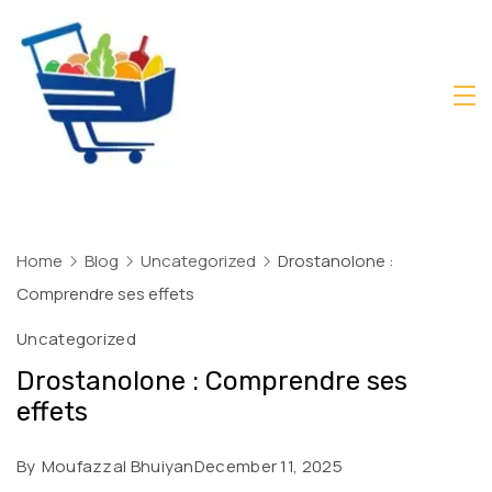
Skip
to
content
Daily
Mart
Dhaka
Home
Blog
Uncategorized
Drostanolone :
Comprendre ses effets
Uncategorized
Drostanolone : Comprendre ses
effets
By
Moufazzal Bhuiyan
December 11, 2025