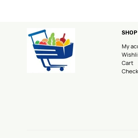
SHOP
My ac
Wishli
Cart
Check