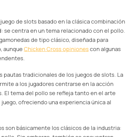
 juego de slots basado en la clásica combinación
d: se centra en un tema relacionado con el pollo.
agamonedas de tipo clásico, diseñada para
o, aunque
Chicken Cross opiniones
con algunas
rendentes.
as pautas tradicionales de los juegos de slots. La
permite a los jugadores centrarse en la acción
. El tema del pollo se refleja tanto en el arte
 juego, ofreciendo una experiencia única al
os son básicamente los clásicos de la industria:
del pollo. Sin embargo, también se encuentran