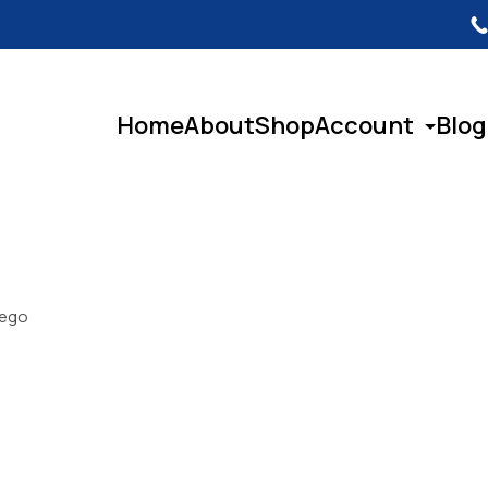
Home
About
Shop
Account
Blog
uego