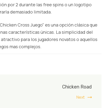
ión por 2 durante las free spins o un logotipo
trarla demasiado limitada.
"Chicken Cross Juego" es una opción clásica que
as características únicas. La simplicidad del
 atractivo para los jugadores novatos o aquellos
uegos mas complejos.
Chicken Road
Next