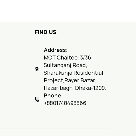
FIND US
Address:
MCT Chaitee, 3/36
Sultanganj Road,
Sharakunja Residential
Project,Rayer Bazar,
Hazaribagh, Dhaka-1209.
Phone:
+8801748498866