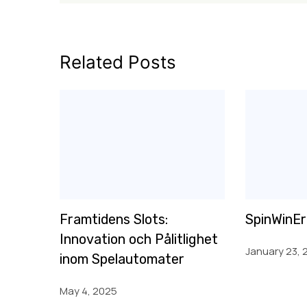
Related Posts
Framtidens Slots:
SpinWinEr
Innovation och Pålitlighet
January 23, 
inom Spelautomater
May 4, 2025