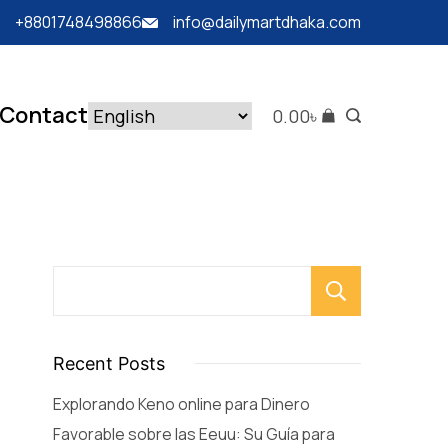
+8801748498866
info@dailymartdhaka.com
Contact
0.00
৳
Searc
Recent Posts
Explorando Keno online para Dinero
Favorable sobre las Eeuu: Su Guía para