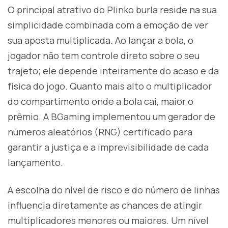
O principal atrativo do Plinko burla reside na sua
simplicidade combinada com a emoção de ver
sua aposta multiplicada. Ao lançar a bola, o
jogador não tem controle direto sobre o seu
trajeto; ele depende inteiramente do acaso e da
física do jogo. Quanto mais alto o multiplicador
do compartimento onde a bola cai, maior o
prêmio. A BGaming implementou um gerador de
números aleatórios (RNG) certificado para
garantir a justiça e a imprevisibilidade de cada
lançamento.
A escolha do nível de risco e do número de linhas
influencia diretamente as chances de atingir
multiplicadores menores ou maiores. Um nível