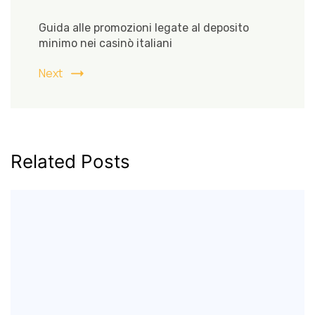
Guida alle promozioni legate al deposito
minimo nei casinò italiani
Next
Related Posts