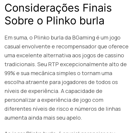
Considerações Finais
Sobre o Plinko burla
Em suma, o Plinko burla da BGaming é um jogo
casual envolvente e recompensador que oferece
uma excelente alternativa aos jogos de cassino
tradicionais. Seu RTP excepcionalmente alto de
99% e sua mecânica simples o tornam uma
escolha atraente para jogadores de todos os
níveis de experiência. A capacidade de
personalizar a experiência de jogo com
diferentes níveis de risco e números de linhas
aumenta ainda mais seu apelo.