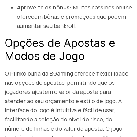
Aproveite os bônus:
Muitos cassinos online
oferecem bônus e promoções que podem
aumentar seu bankroll.
Opções de Apostas e
Modos de Jogo
O Plinko burla da BGaming oferece flexibilidade
nas opções de apostas, permitindo que os
jogadores ajustem o valor da aposta para
atender ao seu orçamento e estilo de jogo. A
interface do jogo é intuitiva e fácil de usar,
facilitando a seleção do nível de risco, do
número de linhas e do valor da aposta. O jogo