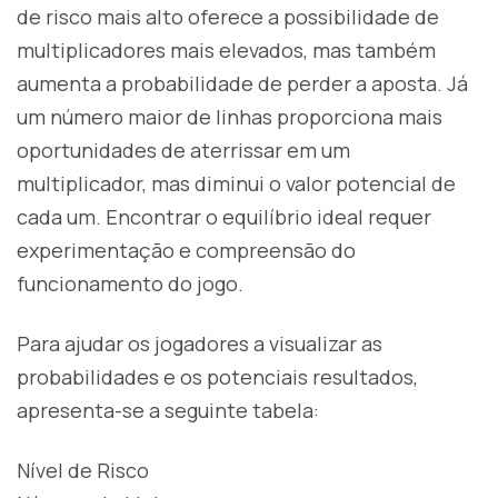
de risco mais alto oferece a possibilidade de
multiplicadores mais elevados, mas também
aumenta a probabilidade de perder a aposta. Já
um número maior de linhas proporciona mais
oportunidades de aterrissar em um
multiplicador, mas diminui o valor potencial de
cada um. Encontrar o equilíbrio ideal requer
experimentação e compreensão do
funcionamento do jogo.
Para ajudar os jogadores a visualizar as
probabilidades e os potenciais resultados,
apresenta-se a seguinte tabela:
Nível de Risco