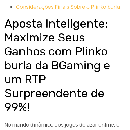
um
Considerações Finais Sobre o Plinko burla
RTP
Surpreendente
Aposta Inteligente:
de
Maximize Seus
99%!
Ganhos com Plinko
burla da BGaming e
um RTP
Surpreendente de
99%!
No mundo dinâmico dos jogos de azar online, o