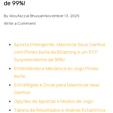
de 99%!
By
Moufazzal Bhuiyan
November 13, 2025
on
Write a Comment
Aposta
Inteligente
Aposta Inteligente: Maximize Seus Ganhos
Maximize
com Plinko burla da BGaming e um RTP
Seus
Surpreendente de 99%!
Ganhos
Entendendo a Mecânica do Jogo Plinko
com
burla
Plinko
burla
Estratégias e Dicas para Maximizar seus
da
Ganhos
BGaming
Opções de Apostas e Modos de Jogo
e
Tabela de Resultados e Análise Estatística