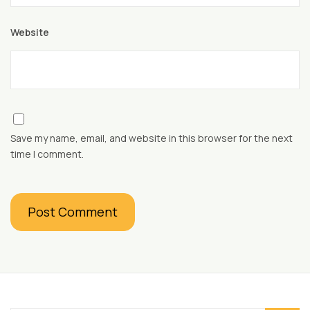
Website
Save my name, email, and website in this browser for the next
time I comment.