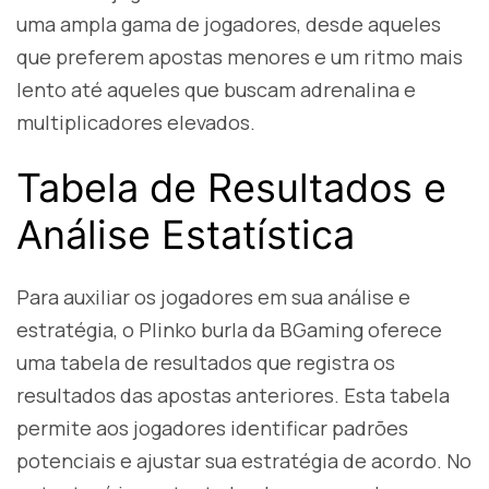
uma ampla gama de jogadores, desde aqueles
que preferem apostas menores e um ritmo mais
lento até aqueles que buscam adrenalina e
multiplicadores elevados.
Tabela de Resultados e
Análise Estatística
Para auxiliar os jogadores em sua análise e
estratégia, o Plinko burla da BGaming oferece
uma tabela de resultados que registra os
resultados das apostas anteriores. Esta tabela
permite aos jogadores identificar padrões
potenciais e ajustar sua estratégia de acordo. No