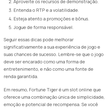
Aproveite os recursos de demonstração.
Entenda o RTP e a volatilidade.
Esteja atento a promoções e bônus.
Jogue de forma responsável.
Seguir essas dicas pode melhorar
significativamente a sua experiência de jogo e
suas chances de sucesso. Lembre-se que o jogo
deve ser encarado como uma forma de
entretenimento, e não como uma fonte de
renda garantida.
Em resumo, Fortune Tiger é um slot online que
oferece uma combinação única de simplicidade,
emoção e potencial de recompensa. Se você