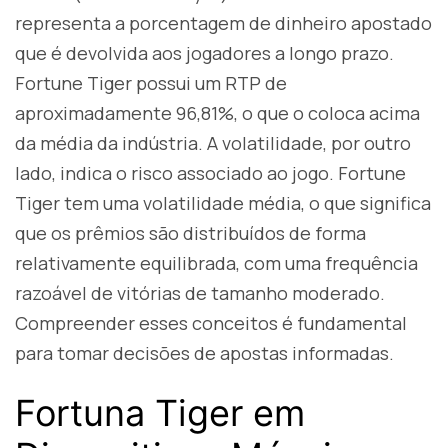
representa a porcentagem de dinheiro apostado
que é devolvida aos jogadores a longo prazo.
Fortune Tiger possui um RTP de
aproximadamente 96,81%, o que o coloca acima
da média da indústria. A volatilidade, por outro
lado, indica o risco associado ao jogo. Fortune
Tiger tem uma volatilidade média, o que significa
que os prêmios são distribuídos de forma
relativamente equilibrada, com uma frequência
razoável de vitórias de tamanho moderado.
Compreender esses conceitos é fundamental
para tomar decisões de apostas informadas.
Fortuna Tiger em