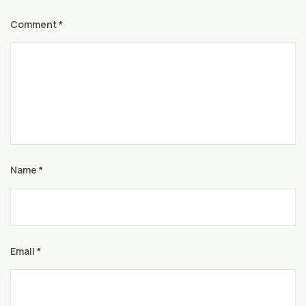
Comment
*
Name
*
Email
*