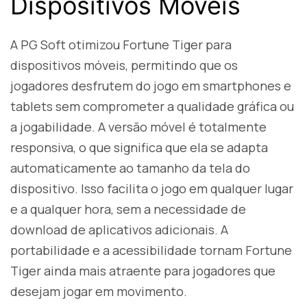
Dispositivos Móveis
A PG Soft otimizou Fortune Tiger para
dispositivos móveis, permitindo que os
jogadores desfrutem do jogo em smartphones e
tablets sem comprometer a qualidade gráfica ou
a jogabilidade. A versão móvel é totalmente
responsiva, o que significa que ela se adapta
automaticamente ao tamanho da tela do
dispositivo. Isso facilita o jogo em qualquer lugar
e a qualquer hora, sem a necessidade de
download de aplicativos adicionais. A
portabilidade e a acessibilidade tornam Fortune
Tiger ainda mais atraente para jogadores que
desejam jogar em movimento.