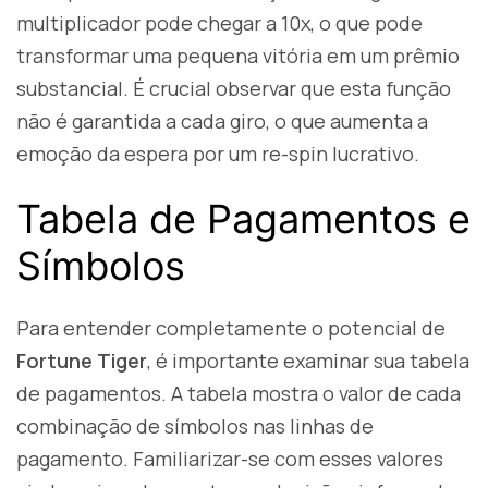
multiplicador pode chegar a 10x, o que pode
transformar uma pequena vitória em um prêmio
substancial. É crucial observar que esta função
não é garantida a cada giro, o que aumenta a
emoção da espera por um re-spin lucrativo.
Tabela de Pagamentos e
Símbolos
Para entender completamente o potencial de
Fortune Tiger
, é importante examinar sua tabela
de pagamentos. A tabela mostra o valor de cada
combinação de símbolos nas linhas de
pagamento. Familiarizar-se com esses valores