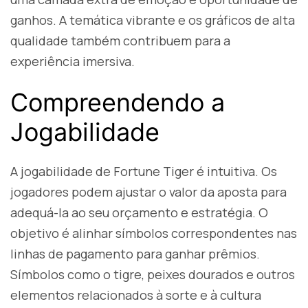
ganhos. A temática vibrante e os gráficos de alta
qualidade também contribuem para a
experiência imersiva.
Compreendendo a
Jogabilidade
A jogabilidade de Fortune Tiger é intuitiva. Os
jogadores podem ajustar o valor da aposta para
adequá-la ao seu orçamento e estratégia. O
objetivo é alinhar símbolos correspondentes nas
linhas de pagamento para ganhar prêmios.
Símbolos como o tigre, peixes dourados e outros
elementos relacionados à sorte e à cultura