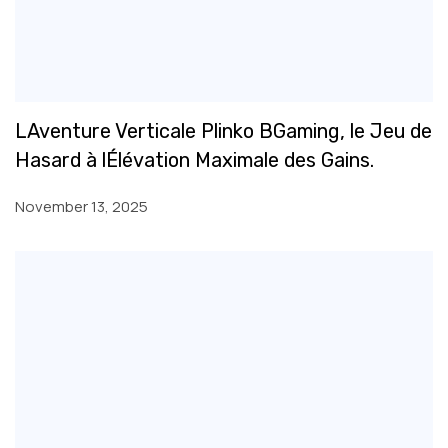
LAventure Verticale Plinko BGaming, le Jeu de
Hasard à lÉlévation Maximale des Gains.
November 13, 2025