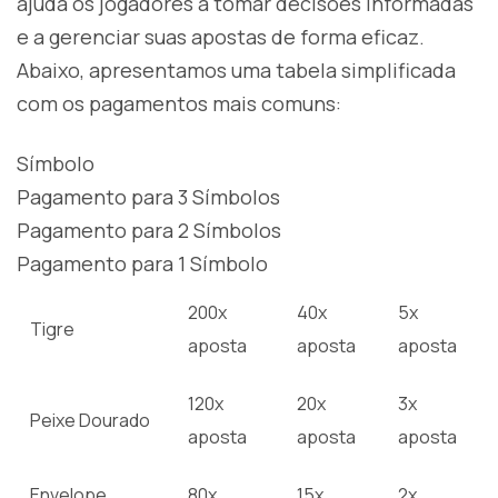
ajuda os jogadores a tomar decisões informadas
e a gerenciar suas apostas de forma eficaz.
Abaixo, apresentamos uma tabela simplificada
com os pagamentos mais comuns:
Símbolo
Pagamento para 3 Símbolos
Pagamento para 2 Símbolos
Pagamento para 1 Símbolo
200x
40x
5x
Tigre
aposta
aposta
aposta
120x
20x
3x
Peixe Dourado
aposta
aposta
aposta
Envelope
80x
15x
2x