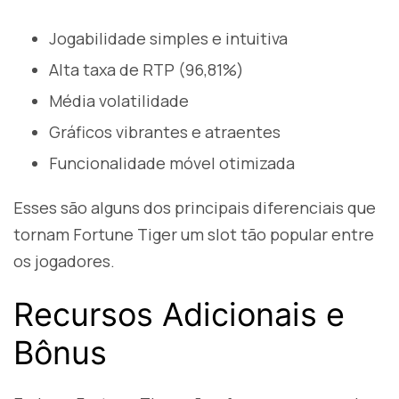
Jogabilidade simples e intuitiva
Alta taxa de RTP (96,81%)
Média volatilidade
Gráficos vibrantes e atraentes
Funcionalidade móvel otimizada
Esses são alguns dos principais diferenciais que
tornam Fortune Tiger um slot tão popular entre
os jogadores.
Recursos Adicionais e
Bônus