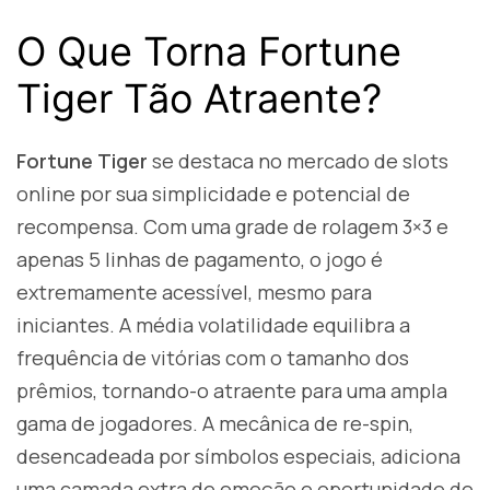
O Que Torna Fortune
Tiger Tão Atraente?
Fortune Tiger
se destaca no mercado de slots
online por sua simplicidade e potencial de
recompensa. Com uma grade de rolagem 3×3 e
apenas 5 linhas de pagamento, o jogo é
extremamente acessível, mesmo para
iniciantes. A média volatilidade equilibra a
frequência de vitórias com o tamanho dos
prêmios, tornando-o atraente para uma ampla
gama de jogadores. A mecânica de re-spin,
desencadeada por símbolos especiais, adiciona
uma camada extra de emoção e oportunidade de