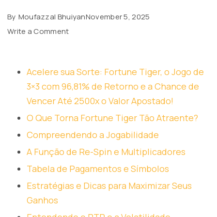
By
Moufazzal Bhuiyan
November 5, 2025
on
Write a Comment
Acelere
sua
Acelere sua Sorte: Fortune Tiger, o Jogo de
Sorte
3×3 com 96,81% de Retorno e a Chance de
Fortune
Vencer Até 2500x o Valor Apostado!
Tiger,
O Que Torna Fortune Tiger Tão Atraente?
o
Jogo
Compreendendo a Jogabilidade
de
A Função de Re-Spin e Multiplicadores
3×3
Tabela de Pagamentos e Símbolos
com
Estratégias e Dicas para Maximizar Seus
96,81%
Ganhos
de