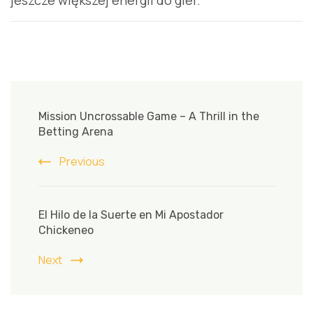
jeszcze większej energii do gier.
Post
Navigation
Mission Uncrossable Game – A Thrill in the
Betting Arena
Previous
El Hilo de la Suerte en Mi Apostador
Chickeneo
Next