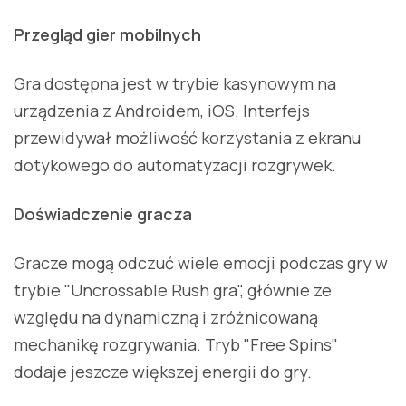
Przegląd gier mobilnych
Gra dostępna jest w trybie kasynowym na
urządzenia z Androidem, iOS. Interfejs
przewidywał możliwość korzystania z ekranu
dotykowego do automatyzacji rozgrywek.
Doświadczenie gracza
Gracze mogą odczuć wiele emocji podczas gry w
trybie "Uncrossable Rush gra", głównie ze
względu na dynamiczną i zróżnicowaną
mechanikę rozgrywania. Tryb "Free Spins"
dodaje jeszcze większej energii do gry.