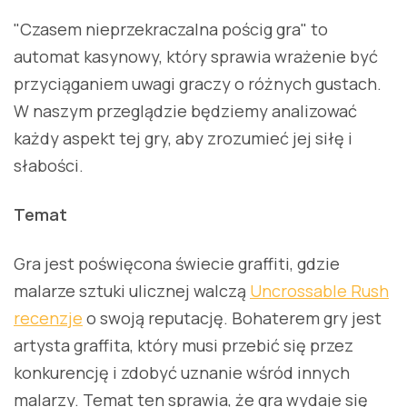
"Czasem nieprzekraczalna pościg gra" to
automat kasynowy, który sprawia wrażenie być
przyciąganiem uwagi graczy o różnych gustach.
W naszym przeglądzie będziemy analizować
każdy aspekt tej gry, aby zrozumieć jej siłę i
słabości.
Temat
Gra jest poświęcona świecie graffiti, gdzie
malarze sztuki ulicznej walczą
Uncrossable Rush
recenzje
o swoją reputację. Bohaterem gry jest
artysta graffita, który musi przebić się przez
konkurencję i zdobyć uznanie wśród innych
malarzy. Temat ten sprawia, że gra wydaje się