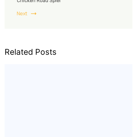
Chicken Road Spiel
Next
Related Posts