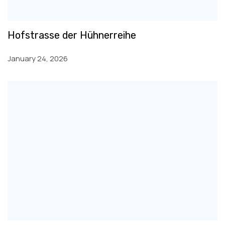
Hofstrasse der Hühnerreihe
January 24, 2026