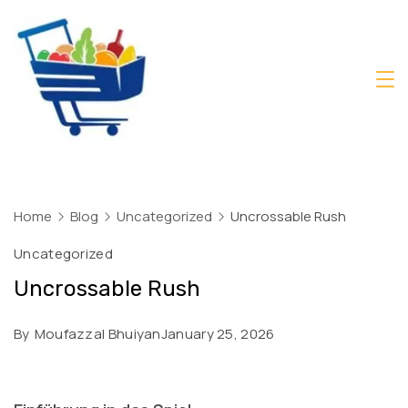
Skip
to
content
Daily
Mart
Dhaka
Home
Blog
Uncategorized
Uncrossable Rush
Uncategorized
Uncrossable Rush
By
Moufazzal Bhuiyan
January 25, 2026