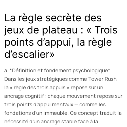
TWÉ
:
La règle secrète des
«
jeux de plateau : « Trois
TRO
POI
points d’appui, la règle
D’AP
d’escalier»
:
LA
RUL
a. *Définition et fondement psychologique*
SEC
Dans les jeux stratégiques comme Tower Rush,
DES
la « règle des trois appuis » repose sur un
JOU
ancrage cognitif : chaque mouvement repose sur
D’É
trois points d’appui mentaux — comme les
fondations d’un immeuble. Ce concept traduit la
nécessité d’un ancrage stable face à la