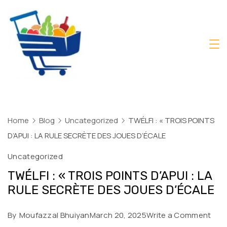
Skip
to
content
Daily
Mart
Dhaka
Home
Blog
Uncategorized
TWÉLFI : « TROIS POINTS
D’APUI : LA RULE SECRÈTE DES JOUES D’ÉCALE
Uncategorized
TWÉLFI : « TROIS POINTS D’APUI : LA
RULE SECRÈTE DES JOUES D’ÉCALE
on
By
Moufazzal Bhuiyan
March 20, 2025
Write a Comment