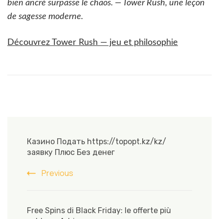
bien ancré surpasse le chaos. — Tower Rush, une leçon
de sagesse moderne.
Découvrez Tower Rush — jeu et philosophie
Post
Navigation
Казино Подать https://topopt.kz/kz/
заявку Плюс Без денег
Previous
Free Spins di Black Friday: le offerte più