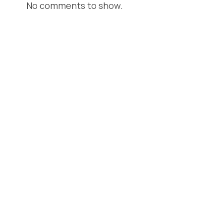
No comments to show.