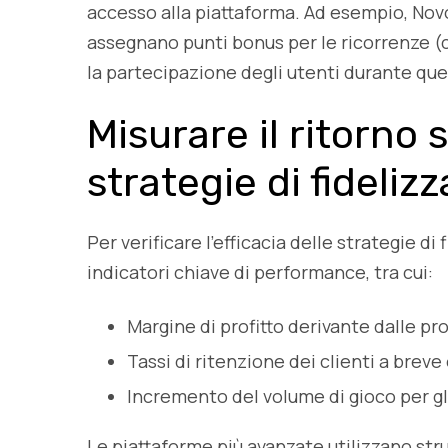
accesso alla piattaforma. Ad esempio, N
assegnano punti bonus per le ricorrenze 
la partecipazione degli utenti durante que
Misurare il ritorno 
strategie di fideliz
Per verificare l’efficacia delle strategie d
indicatori chiave di performance, tra cui:
Margine di profitto derivante dalle p
Tassi di ritenzione dei clienti a brev
Incremento del volume di gioco per gli
Le piattaforme più avanzate utilizzano str