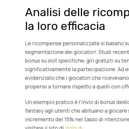
Analisi delle ricom
la loro efficacia
Le ricompense personalizzate si basano su
segmentazione dei giocatori. Studi recen
bonus su slot specifiche, giri gratuiti su 
significativamente la partecipazione. Ad e
evidenziato che i giocatori che ricevevan
propensi a tornare rispetto a quelli con of
Un esempio pratico è l’invio di bonus dedi
fantasy agli utenti che abituano a giocare
incremento del 15% nel tasso di ritenzione
visitare il sito di
slots dj
.