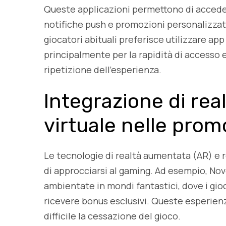
Queste applicazioni permettono di accede
notifiche push e promozioni personalizzat
giocatori abituali preferisce utilizzare app
principalmente per la rapidità di accesso 
ripetizione dell’esperienza.
Integrazione di re
virtuale nelle prom
Le tecnologie di realtà aumentata (AR) e r
di approcciarsi al gaming. Ad esempio, No
ambientate in mondi fantastici, dove i gio
ricevere bonus esclusivi. Queste esperie
difficile la cessazione del gioco.