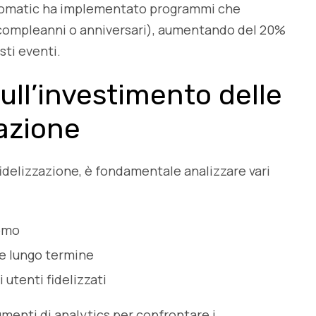
ovomatic ha implementato programmi che
(compleanni o anniversari), aumentando del 20%
sti eventi.
sull’investimento delle
zazione
i fidelizzazione, è fondamentale analizzare vari
romo
e e lungo termine
 utenti fidelizzati
umenti di analytics per confrontare i