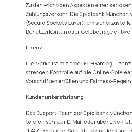
Zu den wichtigen Aspekten einer seriösen
Zahlungsverkehr. Die Spielbank München v
(Secure Sockets Layer), um sicherzustelle
Benutzerkonten oder Geldbeträge entwe
Lizenz
Die Marke ist mit einer EU-Gaming-Lizenz 
strengen Kontrolle auf die Online-Spielean
Vorschriften erfüllen und Fairness-Regel
Kundenunterstützung
Das Support-Team der Spielbank München 
telefonisch, per E-Mail oder über Live-He
"FAQ" verfügbar. Sobald ein Spieler Konto e