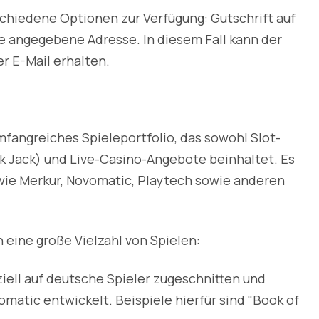
hiedene Optionen zur Verfügung: Gutschrift auf
 angegebene Adresse. In diesem Fall kann der
r E-Mail erhalten.
fangreiches Spieleportfolio, das sowohl Slot-
ack Jack) und Live-Casino-Angebote beinhaltet. Es
ie Merkur, Novomatic, Playtech sowie anderen
eine große Vielzahl von Spielen:
ziell auf deutsche Spieler zugeschnitten und
atic entwickelt. Beispiele hierfür sind "Book of