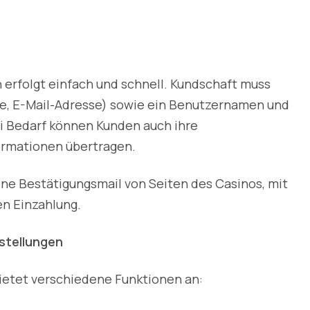
erfolgt einfach und schnell. Kundschaft muss
se, E-Mail-Adresse) sowie ein Benutzernamen und
ei Bedarf können Kunden auch ihre
ormationen übertragen.
ine Bestätigungsmail von Seiten des Casinos, mit
n Einzahlung.
stellungen
ietet verschiedene Funktionen an: