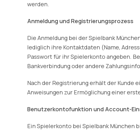
werden.
Anmeldung und Registrierungsprozess
Die Anmeldung bei der Spielbank München 
lediglich ihre Kontaktdaten (Name, Adres
Passwort für ihr Spielerkonto angeben. B
Bankverbindung oder andere Zahlungsinf
Nach der Registrierung erhält der Kunde e
Anweisungen zur Ermöglichung einer erste
Benutzerkontofunktion und Account-Ein
Ein Spielerkonto bei Spielbank München b