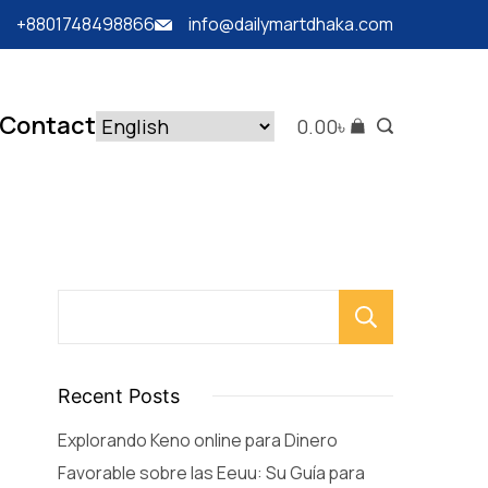
+8801748498866
info@dailymartdhaka.com
Contact
0.00
৳
Searc
Recent Posts
Explorando Keno online para Dinero
Favorable sobre las Eeuu: Su Guía para