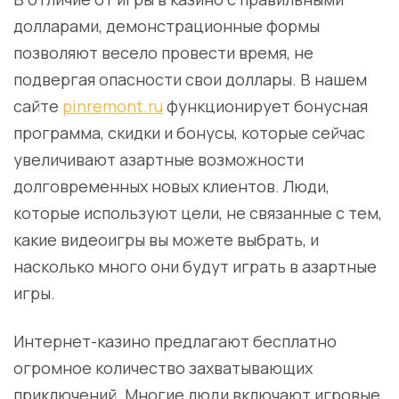
долларами, демонстрационные формы
позволяют весело провести время, не
подвергая опасности свои доллары. В нашем
сайте
pinremont.ru
функционирует бонусная
программа, скидки и бонусы, которые сейчас
увеличивают азартные возможности
долговременных новых клиентов.
Люди,
которые используют цели, не связанные с тем,
какие видеоигры вы можете выбрать, и
насколько много они будут играть в азартные
игры.
Интернет-казино предлагают бесплатно
огромное количество захватывающих
приключений. Многие люди включают игровые