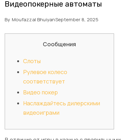
Видеопокерные автоматы
By
Moufazzal Bhuiyan
September 8, 2025
Сообщения
Слоты
Рулевое колесо
соответствует
Видео покер
Наслаждайтесь дилерскими
видеоиграми
В отличие от игры в казино с правильными