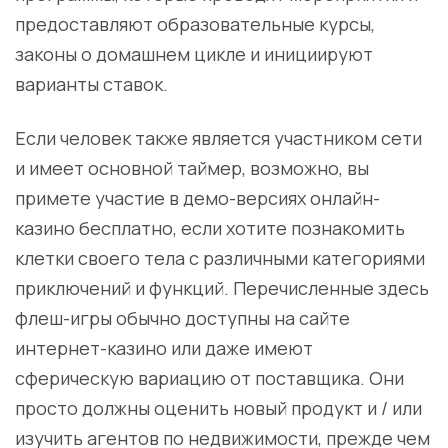
предоставляют образовательные курсы,
законы о домашнем цикле и инициируют
варианты ставок.
Если человек также является участником сети
и имеет основной таймер, возможно, вы
примете участие в демо-версиях онлайн-
казино бесплатно, если хотите познакомить
клетки своего тела с различными категориями
приключений и функций. Перечисленные здесь
флеш-игры обычно доступны на сайте
интернет-казино или даже имеют
сферическую вариацию от поставщика. Они
просто должны оценить новый продукт и / или
изучить агентов по недвижимости, прежде чем