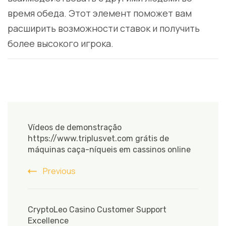
время обеда. Этот элемент поможет вам
расширить возможности ставок и получить
более высокого игрока.
Post
Navigation
Vídeos de demonstração
https://www.triplusvet.com grátis de
máquinas caça-níqueis em cassinos online
Previous
CryptoLeo Casino Customer Support
Excellence