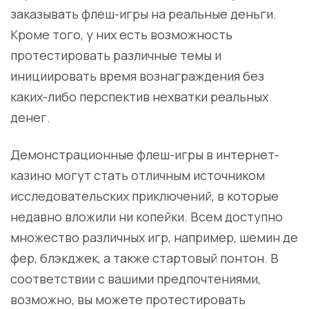
заказывать флеш-игры на реальные деньги.
Кроме того, у них есть возможность
протестировать различные темы и
инициировать время вознаграждения без
каких-либо перспектив нехватки реальных
денег.
Демонстрационные флеш-игры в интернет-
казино могут стать отличным источником
исследовательских приключений, в которые
недавно вложили ни копейки. Всем доступно
множество различных игр, например, шемин де
фер, блэкджек, а также стартовый понтон. В
соответствии с вашими предпочтениями,
возможно, вы можете протестировать