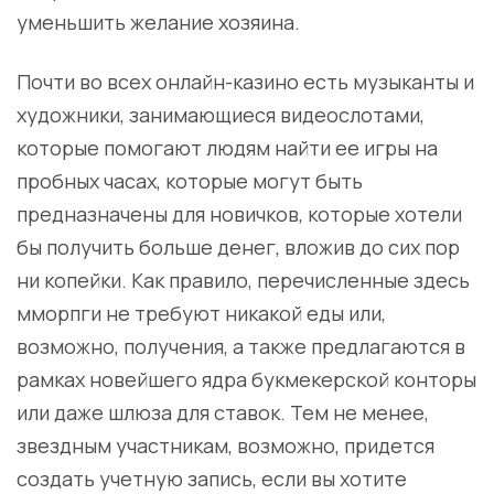
уменьшить желание хозяина.
Почти во всех онлайн-казино есть музыканты и
художники, занимающиеся видеослотами,
которые помогают людям найти ее игры на
пробных часах, которые могут быть
предназначены для новичков, которые хотели
бы получить больше денег, вложив до сих пор
ни копейки. Как правило, перечисленные здесь
мморпги не требуют никакой еды или,
возможно, получения, а также предлагаются в
рамках новейшего ядра букмекерской конторы
или даже шлюза для ставок. Тем не менее,
звездным участникам, возможно, придется
создать учетную запись, если вы хотите