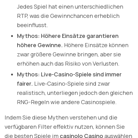
Jedes Spiel hat einen unterschiedlichen
RTP, was die Gewinnchancen erheblich
beeinflusst.
Mythos: Höhere Einsätze garantieren
höhere Gewinne.
Höhere Einsätze können
zwar größere Gewinne bringen, aber sie
erhöhen auch das Risiko von Verlusten.
Mythos: Live-Casino-Spiele sind immer
fairer.
Live-Casino-Spiele sind zwar
realistisch, unterliegen jedoch den gleichen
RNG-Regeln wie andere Casinospiele.
Indem Sie diese Mythen verstehen und die
verfügbaren Filter effektiv nutzen, können Sie
die besten Spiele im
casinolo Casino
auswählen