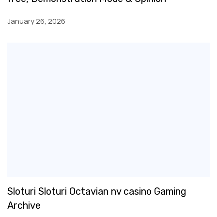
January 26, 2026
Sloturi Sloturi Octavian nv casino Gaming
Archive