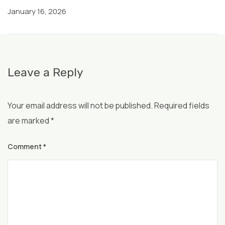
January 16, 2026
Leave a Reply
Your email address will not be published.
Required fields
are marked
*
Comment
*