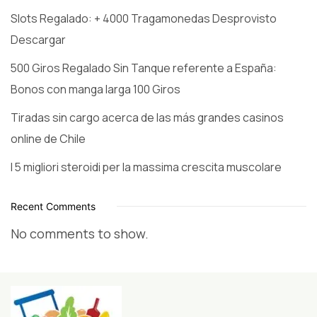
Slots Regalado: + 4000 Tragamonedas Desprovisto
Descargar
500 Giros Regalado Sin Tanque referente a España:
Bonos con manga larga 100 Giros
Tiradas sin cargo acerca de las más grandes casinos
online de Chile
I 5 migliori steroidi per la massima crescita muscolare
Recent Comments
No comments to show.