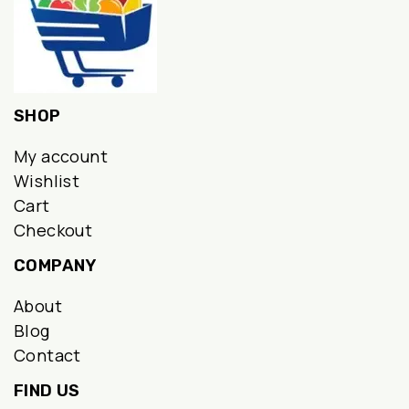
SHOP
My account
Wishlist
Cart
Checkout
COMPANY
About
Blog
Contact
FIND US