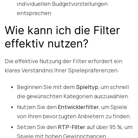
individuellen Budgetvorstellungen
entsprechen.
Wie kann ich die Filter
effektiv nutzen?
Die effektive Nutzung der Filter erfordert ein
klares Verständnis Ihrer Spielepräferenzen:
Beginnen Sie mit dem
Spieltyp
, um schnell
die gewünschten Kategorien auszuwählen.
Nutzen Sie den
Entwicklerfilter
, um Spiele
von Ihren bevorzugten Anbietern zu finden.
Setzen Sie den
RTP-Filter
auf über 95 %, um
Spiele mit hohen Gewinnchancen