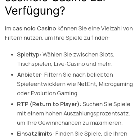
Verfügung?
Im
casinolo Casino
können Sie eine Vielzahl von
Filtern nutzen, um Ihre Spiele zu finden:
Spieltyp:
Wählen Sie zwischen Slots,
Tischspielen, Live-Casino und mehr.
Anbieter:
Filtern Sie nach beliebten
Spieleentwicklern wie NetEnt, Microgaming
oder Evolution Gaming.
RTP (Return to Player):
Suchen Sie Spiele
mit einem hohen Auszahlungsprozentsatz,
um Ihre Gewinnchancen zu maximieren.
Einsatzlimits:
Finden Sie Spiele, die Ihren