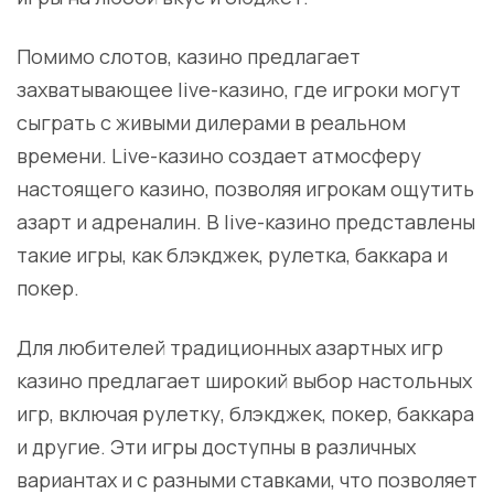
Помимо слотов, казино предлагает
захватывающее live-казино, где игроки могут
сыграть с живыми дилерами в реальном
времени. Live-казино создает атмосферу
настоящего казино, позволяя игрокам ощутить
азарт и адреналин. В live-казино представлены
такие игры, как блэкджек, рулетка, баккара и
покер.
Для любителей традиционных азартных игр
казино предлагает широкий выбор настольных
игр, включая рулетку, блэкджек, покер, баккара
и другие. Эти игры доступны в различных
вариантах и с разными ставками, что позволяет