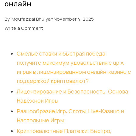
онлайн
By
Moufazzal Bhuiyan
November 4, 2025
on
Write a Comment
Смелые
ставки
Смелые ставки и быстрая победа:
и
получите максимум удовольствия с up x,
быстрая
играя в лицензированном онлайн-казино с
победа
поддержкой криптовалют?
получите
Лицензирование и Безопасность: Основа
максимум
Надёжной Игры
удовольствия
с
Разнообразие Игр: Слоты, Live-Казино и
up
Настольные Игры
x,
Криптовалютные Платежи: Быстро,