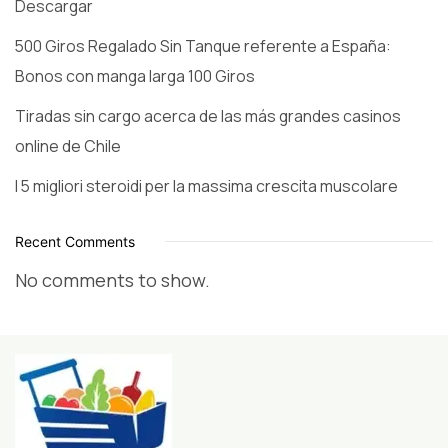
Descargar
500 Giros Regalado Sin Tanque referente a España:
Bonos con manga larga 100 Giros
Tiradas sin cargo acerca de las más grandes casinos
online de Chile
I 5 migliori steroidi per la massima crescita muscolare
Recent Comments
No comments to show.