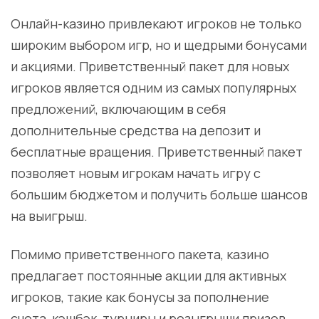
Онлайн-казино привлекают игроков не только
широким выбором игр, но и щедрыми бонусами
и акциями. Приветственный пакет для новых
игроков является одним из самых популярных
предложений, включающим в себя
дополнительные средства на депозит и
бесплатные вращения. Приветственный пакет
позволяет новым игрокам начать игру с
большим бюджетом и получить больше шансов
на выигрыш.
Помимо приветственного пакета, казино
предлагает постоянные акции для активных
игроков, такие как бонусы за пополнение
счета, кэшбэк, турниры и розыгрыши призов.