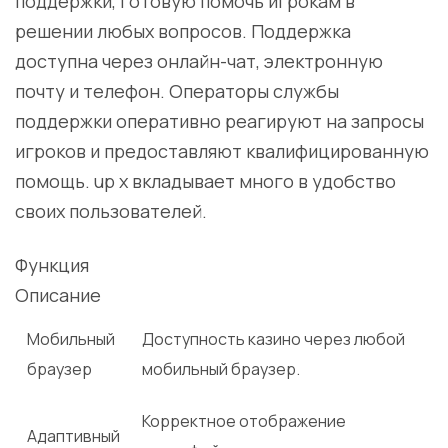
поддержки, готовую помочь игрокам в
решении любых вопросов. Поддержка
доступна через онлайн-чат, электронную
почту и телефон. Операторы службы
поддержки оперативно реагируют на запросы
игроков и предоставляют квалифицированную
помощь. up x вкладывает много в удобство
своих пользователей.
Функция
Описание
Мобильный
Доступность казино через любой
браузер
мобильный браузер.
Корректное отображение
Адаптивный