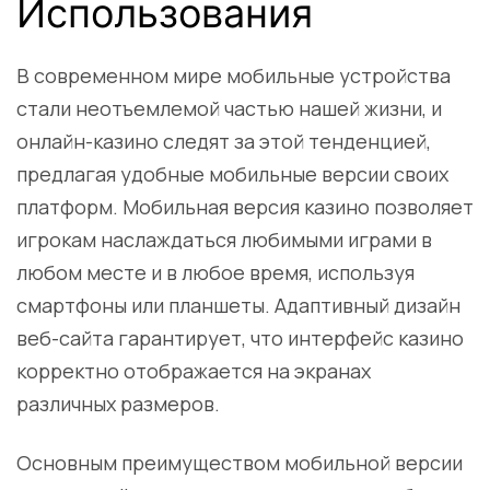
Использования
В современном мире мобильные устройства
стали неотъемлемой частью нашей жизни, и
онлайн-казино следят за этой тенденцией,
предлагая удобные мобильные версии своих
платформ. Мобильная версия казино позволяет
игрокам наслаждаться любимыми играми в
любом месте и в любое время, используя
смартфоны или планшеты. Адаптивный дизайн
веб-сайта гарантирует, что интерфейс казино
корректно отображается на экранах
различных размеров.
Основным преимуществом мобильной версии