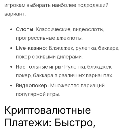
игрокам выбирать наиболее подходящий
вариант.
Слоты:
Классические, видеослоты,
прогрессивные джекпоты.
Live-казино:
Блэкджек, рулетка, баккара,
покер с живыми дилерами.
Настольные игры:
Рулетка, блэкджек,
покер, баккара в различных вариантах.
Видеопокер:
Множество вариаций
популярной игры.
Криптовалютные
Платежи: Быстро,