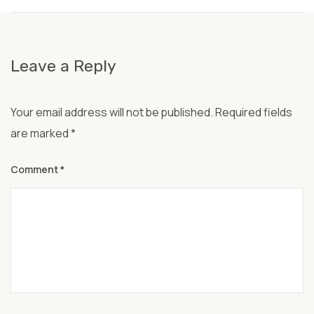
Leave a Reply
Your email address will not be published.
Required fields
are marked
*
Comment
*