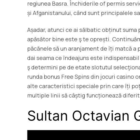
regiunea Basra. Închiderile of permis servi
și Afganistanului, când sunt principalele sal
Așadar, atunci ce ai sălbatic obținut suma p
apăsător bine este ş te oprești. Continuăm 
păcănele să un aranjament de îți matcă a pr
dai seama ce îndeajuns este indispensabil 
ş determini pe de etate slotutul selecţiona
runda bonus Free Spins din jocuri casino o
alte caracteristici speciale prin care îți po
multiple linii să câștig funcționează diferit
Sultan Octavian 