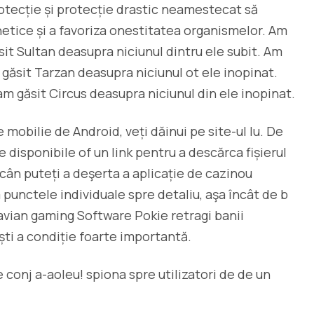
otecție și protecție drastic neamestecat să
netice și a favoriza onestitatea organismelor. Am
it Sultan deasupra niciunul dintru ele subit.
Am
 găsit Tarzan deasupra niciunul ot ele inopinat.
am găsit Circus deasupra niciunul din ele inopinat.
mobilie de Android, veți dăinui pe site-ul lu. De
e disponibile of un link pentru a descărca fișierul
ân puteți a deşerta a aplicație de cazinou
unctele individuale spre detaliu, aşa încât de b
tavian gaming Software Pokie retragi banii
ti a condiție foarte importantă.
 conj a-aoleu! spiona spre utilizatori de de un