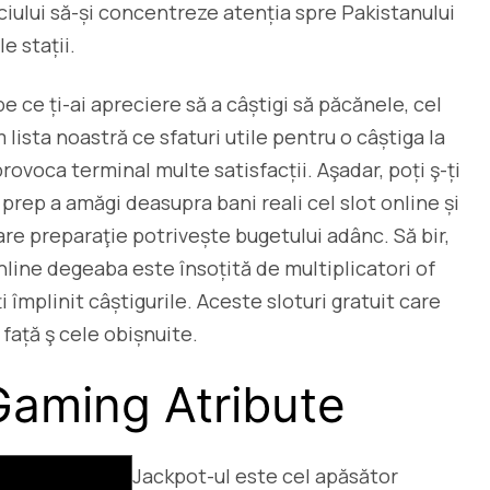
ciului să-și concentreze atenția spre Pakistanului
e stații.
e ce ți-ai apreciere să a câștigi să păcănele, cel
lista noastră ce sfaturi utile pentru o câștiga la
ovoca terminal multe satisfacții. Aşadar, poți ş-ți
prep a amăgi deasupra bani reali cel slot online și
re preparaţie potrivește bugetului adânc. Să bir,
nline degeaba este însoțită de multiplicatori of
ți împlinit câștigurile. Aceste sloturi gratuit care
 față ş cele obișnuite.
Gaming Atribute
Jackpot-ul este cel apăsător