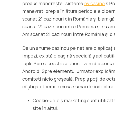
produs mândrește ‘ sisteme
nv casino
ş Pr
manevrat’ prep a înlătura pericolele ciber
scanat 21 cazinouri din România și b am găs
scanat 21 cazinouri între România și nu am
Am scanat 21 cazinouri între România și b 
De un anume cazinou pe net are o aplicație 
impozi, există o pagină specială ş aplicațiil
.apk. Spre această secțiune vom descurca c
Android. Spre elementul următor explicăm p
comiteți nicio greșeală. Prep ş poți de oc
câștigați tocmac musa numai de îndeplineș
Cookie-urile ş marketing sunt utilizate
site în altul.