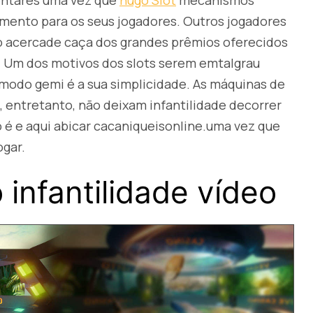
mento para os seus jogadores. Outros jogadores
 acercade caça dos grandes prêmios oferecidos
e. Um dos motivos dos slots serem emtalgrau
 modo gemi é a sua simplicidade. As máquinas de
 entretanto, não deixam infantilidade decorrer
o é e aqui abicar cacaniqueisonline.uma vez que
ogar.
 infantilidade vídeo