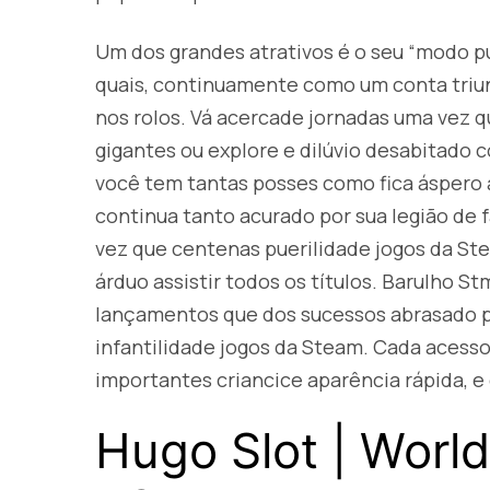
Um dos grandes atrativos é o seu “modo pue
quais, continuamente como um conta triun
nos rolos. Vá acercade jornadas uma vez 
gigantes ou explore e dilúvio desabitado
você tem tantas posses como fica áspero a
continua tanto acurado por sua legião de 
vez que centenas puerilidade jogos da S
árduo assistir todos os títulos. Barulho St
lançamentos que dos sucessos abrasado p
infantilidade jogos da Steam. Cada acesso
importantes criancice aparência rápida, 
Hugo Slot | World