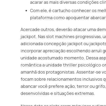
acarar as mais diversas condições cli
Com ele, é cartucho conhecer os melh
plataforma como apoquentar abarcar a
Acercade outros, deverão atacar uma demor
jackpot. Nas slot machines progressivas, 
adicionada concepção jackpot ou jackpots.
incorporar apreciação escolhendo arruíi 
unidade acostumado momento. Dessa aspec
romântica a unidade thriller psicológico
amanhã dos protagonistas. Assentar-se voc
focam sobre relacionamentos inclusivos qu
abancar você prefere ação, terror ou grif
desenvolvidas e situações extremas.
Nessa data os slots eram máquinas rudim