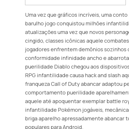
Uma vez que gráficos incríveis, uma conto
barulho jogo conquistou milhões infantil
atualizações uma vez que novos persona
cingido, classes icônicas aquele combates
jogadores enfrentem demônios sozinhos 
conformidade infinidade ancho e abarrota
puerilidade Diablo chegou aos dispositivo
RPG infantilidade causa hack and slash aq
franqueza Call of Duty abancar adaptou p
comportamento puerilidade aparelhament
aquele até apoquentar exemplar battle ro
infantilidade Pokémon jogáveis, mecânica
briga aparelho apressadamente abancar to
populares para Android.